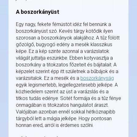
A boszorkányüst
Egy nagy, fekete fémüstöt idéz fel bennünk a
boszorkányüst szó. Kevés tárgy kötődik ilyen
szorosan a boszorkányok alakjához. A tűz fölött
gőzölgő, bugyogó edény a mesék klasszikus
képe. Ez a kép szinte azonnal a varázslatok
világát juttatja eszünkbe. Ebben kotyvasztja a
boszorkány a titokzatos főzeteit és bájitalait. A
képzelet szerint épp itt születnek a bűbájok és a
varázsitalok. Ez a mesék és a
boszorkányság
egyik legismertebb, legjellegzetesebb jelképe. A
közhiedelem szerint az üst a varázslás és a
titkos tudás edénye. Sötét formája és a tűz fénye
önmagában is titokzatos hangulatot áraszt.
Valójában azonban ennél sokkal hétköznapibb
tárgyból lett a mágia jelképe. Hogy pontosan
honnan ered, arról is érdemes szólni.