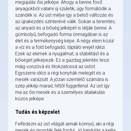
megújulás ősi jelképe. Ahogy a benne fövő
anyagokból valami új születik, úgy formálódik a
szándék is. Az üst mélye így a belső változás és
az újrakezdés színterévé válik. Sokan a teremtés,
az anyaöl és a bőség jelképét is látják benne. A
gömbölyű, befogadó forma önmagában is az
élet és a termékenység képe. A négy elem közül
a víz és a föld befogadó, tápláló erejét idézi.
Ezek az elemek a nyugalmat, a stabilitást és a
bőséget jelképezik. Ez a gazdag jelentés teszi
máig vonzóvá és titokzatossá az üstöt.
Egyszerre idézi a régi konyhák melegét és a
mesék varázsát. A józan szemlélő számára is
szép jelkép marad, hittől függetlenül. Az üst így
ma az ősi mesék és a személyes átalakulás
közös jelképe.
Tudás és képzelet
Felfedezni az üst világát annak könnyű, aki a régi
mesék és mondák felé fordul. Jó kiindulás a kelta