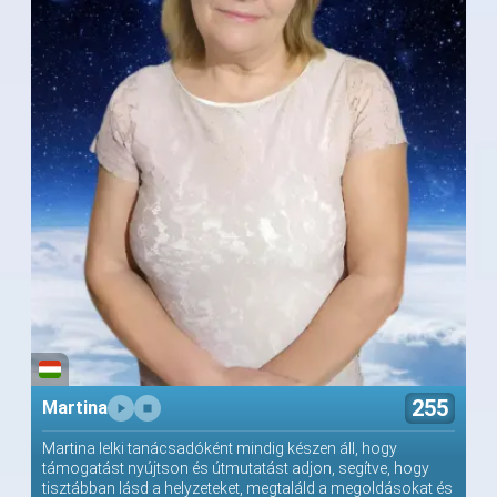
255
Martina
Martina lelki tanácsadóként mindig készen áll, hogy
támogatást nyújtson és útmutatást adjon, segítve, hogy
tisztábban lásd a helyzeteket, megtaláld a megoldásokat és