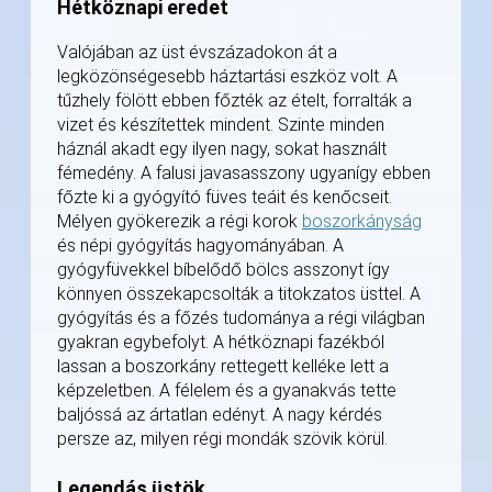
Hétköznapi eredet
Valójában az üst évszázadokon át a
legközönségesebb háztartási eszköz volt. A
tűzhely fölött ebben főzték az ételt, forralták a
vizet és készítettek mindent. Szinte minden
háznál akadt egy ilyen nagy, sokat használt
fémedény. A falusi javasasszony ugyanígy ebben
főzte ki a gyógyító füves teáit és kenőcseit.
Mélyen gyökerezik a régi korok
boszorkányság
és népi gyógyítás hagyományában. A
gyógyfüvekkel bíbelődő bölcs asszonyt így
könnyen összekapcsolták a titokzatos üsttel. A
gyógyítás és a főzés tudománya a régi világban
gyakran egybefolyt. A hétköznapi fazékból
lassan a boszorkány rettegett kelléke lett a
képzeletben. A félelem és a gyanakvás tette
baljóssá az ártatlan edényt. A nagy kérdés
persze az, milyen régi mondák szövik körül.
Legendás üstök