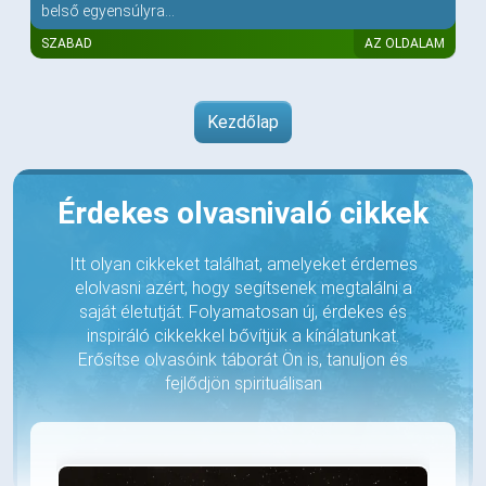
belső egyensúlyra...
SZABAD
AZ OLDALAM
Kezdőlap
Érdekes olvasnivaló cikkek
Itt olyan cikkeket találhat, amelyeket érdemes
elolvasni azért, hogy segítsenek megtalálni a
saját életutját. Folyamatosan új, érdekes és
inspiráló cikkekkel bővítjük a kínálatunkat.
Erősítse olvasóink táborát Ön is, tanuljon és
fejlődjön spirituálisan