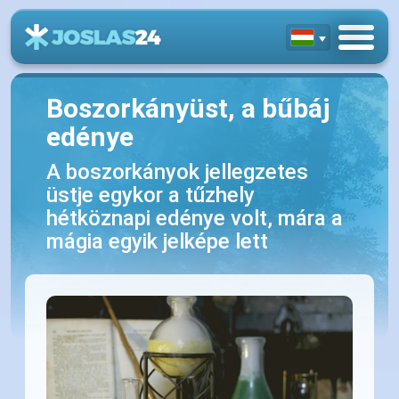
Boszorkányüst, a bűbáj
edénye
A boszorkányok jellegzetes
üstje egykor a tűzhely
hétköznapi edénye volt, mára a
mágia egyik jelképe lett