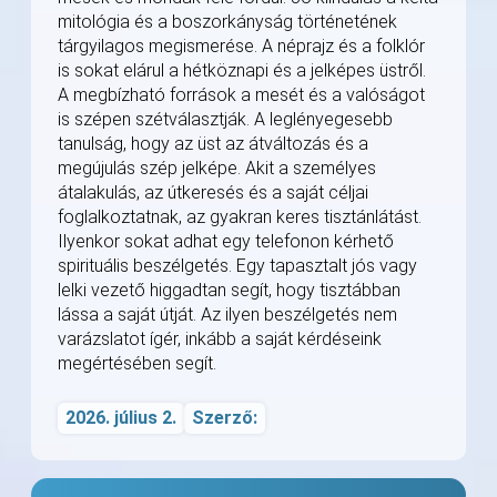
mitológia és a boszorkányság történetének
tárgyilagos megismerése. A néprajz és a folklór
is sokat elárul a hétköznapi és a jelképes üstről.
A megbízható források a mesét és a valóságot
is szépen szétválasztják. A leglényegesebb
tanulság, hogy az üst az átváltozás és a
megújulás szép jelképe. Akit a személyes
átalakulás, az útkeresés és a saját céljai
foglalkoztatnak, az gyakran keres tisztánlátást.
Ilyenkor sokat adhat egy telefonon kérhető
spirituális beszélgetés. Egy tapasztalt jós vagy
lelki vezető higgadtan segít, hogy tisztábban
lássa a saját útját. Az ilyen beszélgetés nem
varázslatot ígér, inkább a saját kérdéseink
megértésében segít.
2026. július 2.
Szerző: