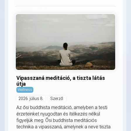
Vipasszaná meditáció, a tiszta látás
útja
Wellness
2026. július 8.
Szerző:
Az ősi buddhista meditáció, amelyben a testi
érzeteinket nyugodtan és ítélkezés nélkül
figyeljük meg. Ősi buddhista meditációs
technika a vipasszaná, amelynek a neve tiszta