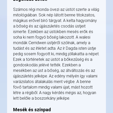
Számos régi monda övezi az üstöt szerte a világ
mitológiáiban. Sok nép látott benne titokzatos,
mágikus erővel bíró tárgyat. A kelta hagyomány
a bőség és az újjászületés csodás üstjeit
ismerte. Ezekben az üstökben mesés erők és
soha ki nem fogyó bőség lakozott. A walesi
mondák Cerridwen üstjéről szólnak, amely a
tudást és az ihletet adta. Az ír Dagda isten üstje
pedig sosem fogyott ki, mindig jóllakatta a népet.
Ezek a történetek az üstöt a bőkezűség és a
gondoskodás jelévé tették. Ezekben a
mesékben az üst a bőség, az átváltozás és az
újjászületés jelképe. Az edény mélyén így valami
varázslatos átalakulás ment végbe. A benne
fövő tartalom mindig valami újat, mást hozott
létre a régiből. A nagy kérdés mégis az, hogyan
lett belőle a boszorkány jelképe.
Mesék és színpad