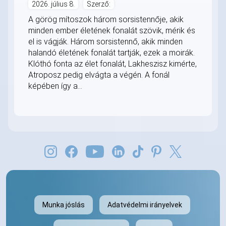
2026. július 8.
Szerző:
A görög mítoszok három sorsistennője, akik
minden ember életének fonalát szövik, mérik és
el is vágják. Három sorsistennő, akik minden
halandó életének fonalát tartják, ezek a moirák.
Klóthó fonta az élet fonalát, Lakheszisz kimérte,
Atroposz pedig elvágta a végén. A fonál
képében így a...
Munka jóslás
Adatvédelmi irányelvek