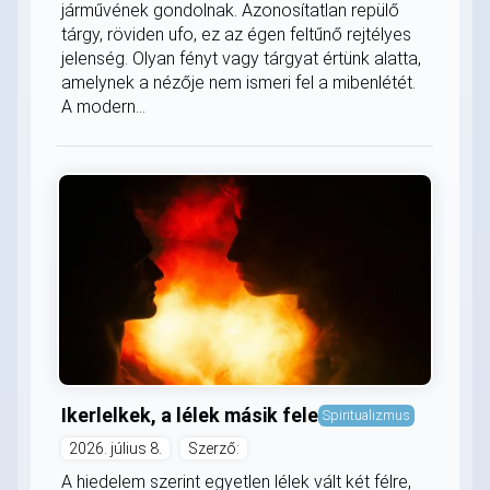
járművének gondolnak. Azonosítatlan repülő
tárgy, röviden ufo, ez az égen feltűnő rejtélyes
jelenség. Olyan fényt vagy tárgyat értünk alatta,
amelynek a nézője nem ismeri fel a mibenlétét.
A modern...
Ikerlelkek, a lélek másik fele
Spiritualizmus
2026. július 8.
Szerző:
A hiedelem szerint egyetlen lélek vált két félre,