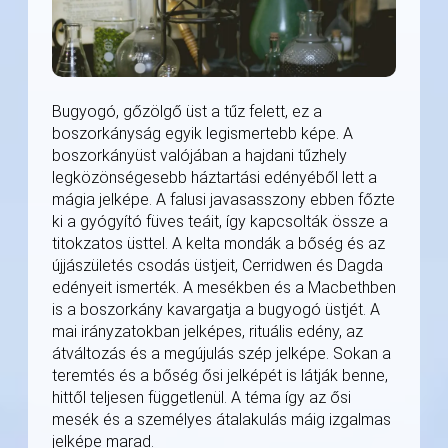
Bugyogó, gőzölgő üst a tűz felett, ez a
boszorkányság egyik legismertebb képe. A
boszorkányüst valójában a hajdani tűzhely
legközönségesebb háztartási edényéből lett a
mágia jelképe. A falusi javasasszony ebben főzte
ki a gyógyító füves teáit, így kapcsolták össze a
titokzatos üsttel. A kelta mondák a bőség és az
újjászületés csodás üstjeit, Cerridwen és Dagda
edényeit ismerték. A mesékben és a Macbethben
is a boszorkány kavargatja a bugyogó üstjét. A
mai irányzatokban jelképes, rituális edény, az
átváltozás és a megújulás szép jelképe. Sokan a
teremtés és a bőség ősi jelképét is látják benne,
hittől teljesen függetlenül. A téma így az ősi
mesék és a személyes átalakulás máig izgalmas
jelképe marad.