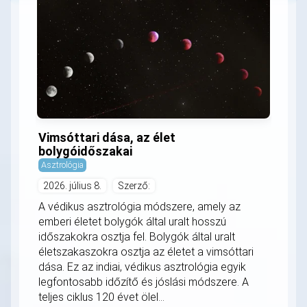
Vimsóttari dása, az élet
bolygóidőszakai
Asztrológia
2026. július 8.
Szerző:
A védikus asztrológia módszere, amely az
emberi életet bolygók által uralt hosszú
időszakokra osztja fel. Bolygók által uralt
életszakaszokra osztja az életet a vimsóttari
dása. Ez az indiai, védikus asztrológia egyik
legfontosabb időzítő és jóslási módszere. A
teljes ciklus 120 évet ölel...