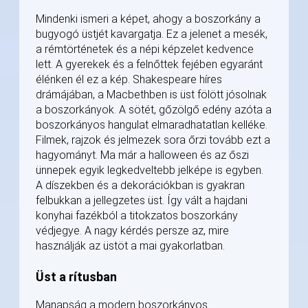
Mindenki ismeri a képet, ahogy a boszorkány a
bugyogó üstjét kavargatja. Ez a jelenet a mesék,
a rémtörténetek és a népi képzelet kedvence
lett. A gyerekek és a felnőttek fejében egyaránt
élénken él ez a kép. Shakespeare híres
drámájában, a Macbethben is üst fölött jósolnak
a boszorkányok. A sötét, gőzölgő edény azóta a
boszorkányos hangulat elmaradhatatlan kelléke.
Filmek, rajzok és jelmezek sora őrzi tovább ezt a
hagyományt. Ma már a halloween és az őszi
ünnepek egyik legkedveltebb jelképe is egyben.
A díszekben és a dekorációkban is gyakran
felbukkan a jellegzetes üst. Így vált a hajdani
konyhai fazékból a titokzatos boszorkány
védjegye. A nagy kérdés persze az, mire
használják az üstöt a mai gyakorlatban.
Üst a rítusban
Manapság a modern boszorkányos