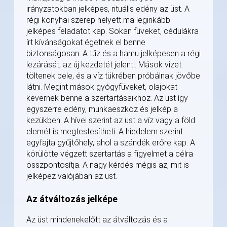
irányzatokban jelképes, rituális edény az üst. A
régi konyhai szerep helyett ma leginkább
jelképes feladatot kap. Sokan füveket, cédulákra
írt kívánságokat égetnek el benne
biztonságosan. A tűz és a hamu jelképesen a régi
lezárását, az új kezdetét jelenti. Mások vizet
töltenek bele, és a víz tükrében próbálnak jövőbe
látni. Megint mások gyógyfüveket, olajokat
kevernek benne a szertartásaikhoz. Az üst így
egyszerre edény, munkaeszköz és jelkép a
kezükben. A hívei szerint az üst a víz vagy a föld
elemét is megtestesítheti. A hiedelem szerint
egyfajta gyűjtőhely, ahol a szándék erőre kap. A
körülötte végzett szertartás a figyelmet a célra
összpontosítja. A nagy kérdés mégis az, mit is
jelképez valójában az üst.
Az átváltozás jelképe
Az üst mindenekelőtt az átváltozás és a