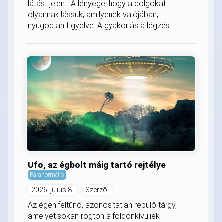
látást jelent. A lényege, hogy a dolgokat
olyannak lássuk, amilyenek valójában,
nyugodtan figyelve. A gyakorlás a légzés...
Ufo, az égbolt máig tartó rejtélye
Paranormális
2026. július 8.
Szerző:
Az égen feltűnő, azonosítatlan repülő tárgy,
amelyet sokan rögtön a földönkívüliek