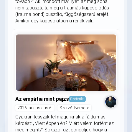
tovább?” Aki mondott már ilyet, az még soha
nem tapasztalta meg a traumás kapcsolódás
(trauma bond) pusztító, függőségszerű erejét.
Amikor egy kapcsolatban a rendkívüli...
Az empátia mint pajzs
Ezoterika
2026. augusztus 6.
Szerző: Barbara
Gyakran tesszük fel magunknak a fájdalmas
kérdést: „Miért éppen én? Miért velem történt ez
meg megint?” Sokszor azt gondoljuk, hogy a