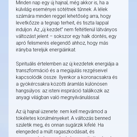
Minden nap egy új hajnal, még akkor is, ha a
külvilág eseményei sötétnek tűnnek. A lélek
számára minden reggel lehetőség arra, hogy
levetkőzze a tegnap terheit, és tiszta lappal
induljon. Az „új kezdet” nem feltétlenül látványos
változást jelent – sokszor egy halk döntés, egy
apró felismerés elegendő ahhoz, hogy más
irányba tereljük energiáinkat.
Spirituális értelemben az új kezdetek energiája a
transzformáció és a megújulás rezgéseivel
kapcsolódik össze. Ilyenkor a koronacsakra és
a gyökércsakra közötti áramlás különösen
hangsúlyos: az isteni inspiráció találkozik az
anyagi világban való megnyilvánulással.
Az új hajnal üzenete: nem kell megvárnod a
tökéletes körülményeket. A változás benned
születik meg, és onnan sugárzik kifelé. Ha
elengeded a múlt ragaszkodásait, és