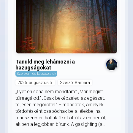
Tanuld meg lehámozni a
hazugságokat
Szerelem és kapcsolatok
2026. augusztus 5.
Szerző: Barbara
„Ilyet én soha nem mondtam.” „Már megint
túlreagálod.” „Csak beképzeled az egészet,
teljesen megőröltél.” – mondatok, amelyek
tőrdöfésként csapódnak be a lélekbe, ha
rendszeresen halljuk őket attól az embertől,
akiben a legjobban bízunk. A gaslighting (a...