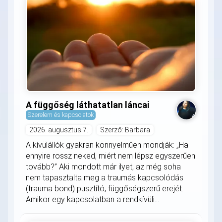
A függőség láthatatlan láncai
Szerelem és kapcsolatok
2026. augusztus 7.
Szerző: Barbara
A kívülállók gyakran könnyelműen mondják: „Ha
ennyire rossz neked, miért nem lépsz egyszerűen
tovább?” Aki mondott már ilyet, az még soha
nem tapasztalta meg a traumás kapcsolódás
(trauma bond) pusztító, függőségszerű erejét.
Amikor egy kapcsolatban a rendkívüli...