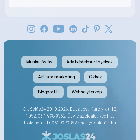
Munka jóslás
Adatvédelmi irányelvek
Affiliate marketing
Cikkek
Blogportál
Webhelytérkép
©
Jóslás24
2010-2026. Budapest, Károly krt. 12,
1052.
06 1 998 9352
. Ügyfélszolgálat Red Hat
Holdings LTD: 0619989352 /
help@joslas24.hu