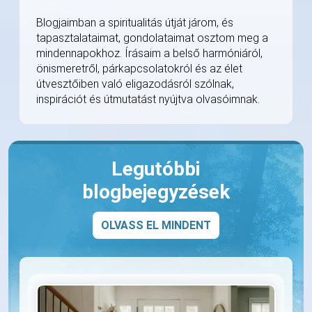
Blogjaimban a spiritualitás útját járom, és
tapasztalataimat, gondolataimat osztom meg a
mindennapokhoz. Írásaim a belső harmóniáról,
önismeretről, párkapcsolatokról és az élet
útvesztőiben való eligazodásról szólnak,
inspirációt és útmutatást nyújtva olvasóimnak.
Legutóbbi
blogbejegyzések
OLVASS EL MINDENT