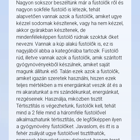
Nagyon sokszor beszéltünk már a füstölők ről és
nagyon sokféle füstölő is létezik, tehát
alapvetően vannak azok a füstölők, amiket ugye
kézzel sodornak készítenek, vagy ha nem kézzel,
akkor gyárakban készítenek, de
mindenféleképpen füstölő rúdnak szoktuk őket
nevezni. Vannak a kúp alakú füstölők is, ez is
nagyjából abba a kategóriába tartozik. Füstölő
rúd, illetve vannak azok a füstölők, amik szárított
gyógynövényekből készülnek, amiket saját
magunk állítunk elő. Talán ezek azok a füstölők,
amiket igazán szeretek használni, hiszen ezek
teljes mértékben a mi energiáinkat veszik át és a
mi akaratunkat a mi szándékunkat, energiánkat,
rezgéseinek. Használja, miközben tisztít.
Tértisztítás is végezhetünk, füstölők kell, tehát
mind a 2 féle mind a háromféle füstölővel
alkalmazhatunk tértisztítás, de legfőképpen ilyen
a gyógynövény füstölőket. Javaslom, és itt is a
fehér zsályát ugye füstölővel tisztíthatók,