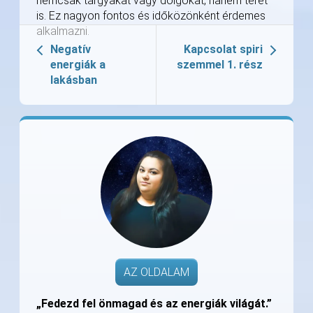
nemcsak tárgyakat vagy dolgokat, hanem teret
is. Ez nagyon fontos és időközönként érdemes
alkalmazni.
Negatív
Kapcsolat spiri
energiák a
szemmel 1. rész
lakásban
AZ OLDALAM
„Fedezd fel önmagad és az energiák világát.”