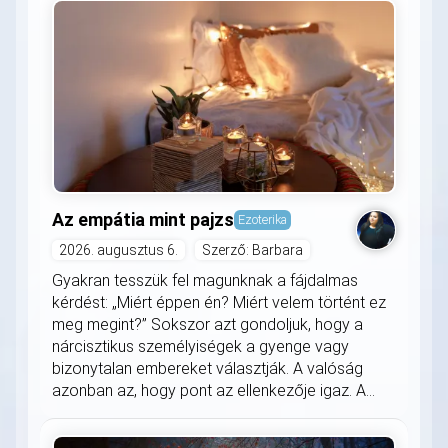
Az empátia mint pajzs
Ezoterika
2026. augusztus 6.
Szerző: Barbara
Gyakran tesszük fel magunknak a fájdalmas
kérdést: „Miért éppen én? Miért velem történt ez
meg megint?” Sokszor azt gondoljuk, hogy a
nárcisztikus személyiségek a gyenge vagy
bizonytalan embereket választják. A valóság
azonban az, hogy pont az ellenkezője igaz. A...