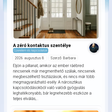
A zéró kontaktus szentélye
Szerelem és kapcsolatok
2026. augusztus 8.
Szerző: Barbara
Eljön a pillanat, amikor az ember ráébred:
nincsenek már megmenthető szálak, nincsenek
megbeszélhető tisztázások, és nincs már több
megmagyarázható esély. A nárcisztikus
kapcsolódásokból való valódi gyógyulás
leghatékonyabb, bár legnehezebb eszköze a
teljes elválás,...