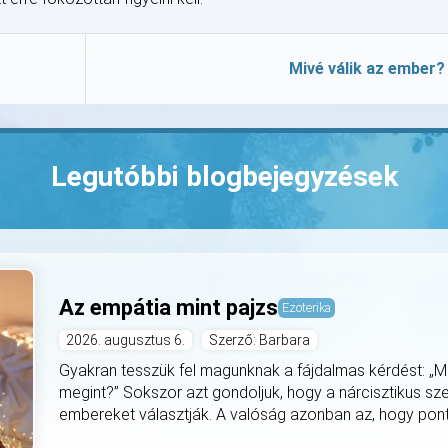
Mivé válik az ember?
Legutóbbi blogbejegyzések
Az empátia mint pajzs
Ezoterika
2026. augusztus 6.
Szerző: Barbara
Gyakran tesszük fel magunknak a fájdalmas kérdést: „M
megint?” Sokszor azt gondoljuk, hogy a nárcisztikus s
embereket választják. A valóság azonban az, hogy pont a