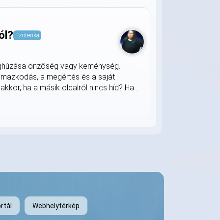
ól?
Ezoterika
meghúzása önzőség vagy keménység.
almazkodás, a megértés és a saját
kkor, ha a másik oldalról nincs híd? Ha...
rtál
Webhelytérkép