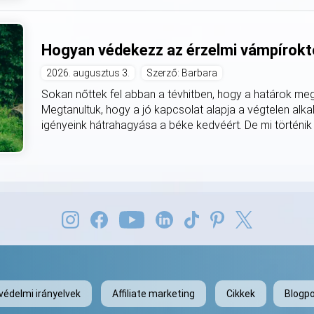
Hogyan védekezz az érzelmi vámpírokt
2026. augusztus 3.
Szerző: Barbara
Sokan nőttek fel abban a tévhitben, hogy a határok 
Megtanultuk, hogy a jó kapcsolat alapja a végtelen alk
igényeink hátrahagyása a béke kedvéért. De mi történik a
védelmi irányelvek
Affiliate marketing
Cikkek
Blogpo