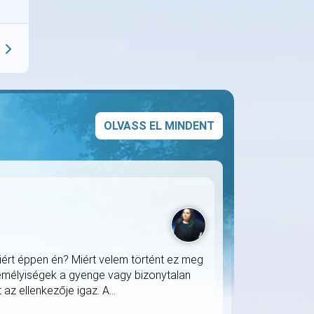
OLVASS EL MINDENT
iért éppen én? Miért velem történt ez meg
zemélyiségek a gyenge vagy bizonytalan
z ellenkezője igaz. A...