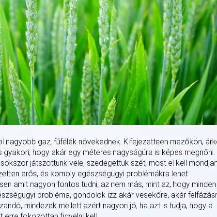
ol nagyobb gaz, fűfélék növekednek. Kifejezetteen mezőkön, ár
nis gyakori, hogy akár egy méteres nagyságúra is képes megnőni.
kszor játszottunk vele, szedegettük szét, most el kell mondja
zetten erős, és komoly egészségügyi problémákra lehet
gesen amit nagyon fontos tudni, az nem más, mint az, hogy minden
szségügyi probléma, gondolok izz akár vesekőre, akár felfázás
andó, mindezek mellett azért nagyon jó, ha azt is tudja, hogy a
 erre fokozottan figyelni kell.