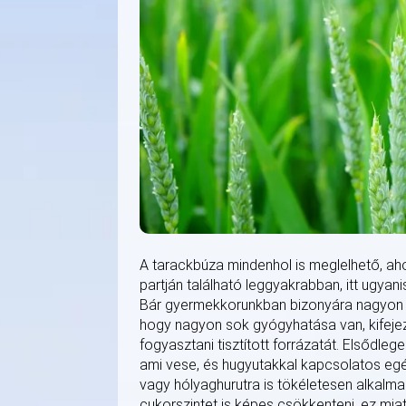
A tarackbúza mindenhol is meglelhető, ah
partján található leggyakrabban, itt ugya
Bár gyermekkorunkban bizonyára nagyon so
hogy nagyon sok gyógyhatása van, kifeje
fogyasztani tisztított forrázatát. Elsődle
ami vese, és hugyutakkal kapcsolatos egé
vagy hólyaghurutra is tökéletesen alkalmaz
cukorszintet is képes csökkenteni, ez miatt