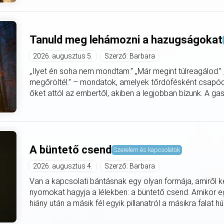
Tanuld meg lehámozni a hazugságokat
2026. augusztus 5.
Szerző: Barbara
„Ilyet én soha nem mondtam.” „Már megint túlreagálod.”
megőröltél.” – mondatok, amelyek tőrdöfésként csapódn
őket attól az embertől, akiben a legjobban bízunk. A gasli
A büntető csend
Szerelem és kapcsolatok
2026. augusztus 4.
Szerző: Barbara
Van a kapcsolati bántásnak egy olyan formája, amiről 
nyomokat hagyja a lélekben: a büntető csend. Amikor e
hiány után a másik fél egyik pillanatról a másikra falat hú