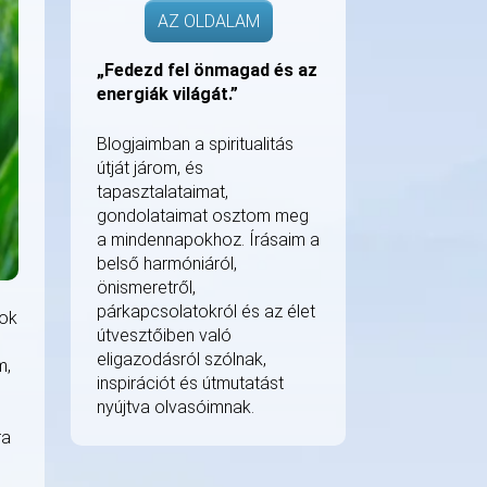
AZ OLDALAM
„Fedezd fel önmagad és az
energiák világát.”
Blogjaimban a spiritualitás
útját járom, és
tapasztalataimat,
gondolataimat osztom meg
a mindennapokhoz. Írásaim a
belső harmóniáról,
önismeretről,
párkapcsolatokról és az élet
kok
útvesztőiben való
eligazodásról szólnak,
m,
inspirációt és útmutatást
nyújtva olvasóimnak.
ra