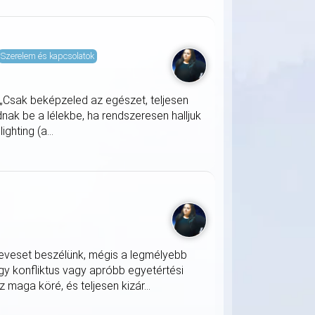
Szerelem és kapcsolatok
 „Csak beképzeled az egészet, teljesen
ak be a lélekbe, ha rendszeresen halljuk
ghting (a...
keveset beszélünk, mégis a legmélyebb
gy konfliktus vagy apróbb egyetértési
z maga köré, és teljesen kizár...