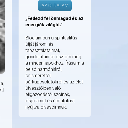
AZ OLDALAM
„Fedezd fel önmagad és az
energiák világát.”
Blogjaimban a spiritualitás
útját járom, és
tapasztalataimat,
gondolataimat osztom meg
a mindennapokhoz. Írásaim a
belső harmóniáról,
önismeretről,
párkapcsolatokról és az élet
i,
útvesztőiben való
ott
eligazodásról szólnak,
inspirációt és útmutatást
nyújtva olvasóimnak.