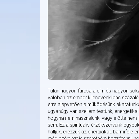
Talán nagyon furcsa a cím és nagyon sokan a
valóban az ember kilencvenkilenc százalékb
erre alapvetően a működésünk akaratunkon k
ugyanúgy van szellem testünk, energetikai 
hogyha nem használunk, vagy előtte nem f
sem. Ez a spirituális érzékszervünk egyéb
halljuk, érezzük az energiákat, bármiféle 
még azért azt is szeretném hozzátenni, ho