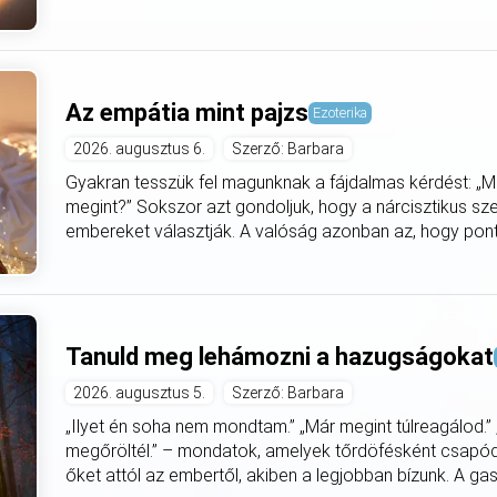
Az empátia mint pajzs
Ezoterika
2026. augusztus 6.
Szerző: Barbara
Gyakran tesszük fel magunknak a fájdalmas kérdést: „M
megint?” Sokszor azt gondoljuk, hogy a nárcisztikus s
embereket választják. A valóság azonban az, hogy pont a
Tanuld meg lehámozni a hazugságokat
2026. augusztus 5.
Szerző: Barbara
„Ilyet én soha nem mondtam.” „Már megint túlreagálod.”
megőröltél.” – mondatok, amelyek tőrdöfésként csapódn
őket attól az embertől, akiben a legjobban bízunk. A gasli