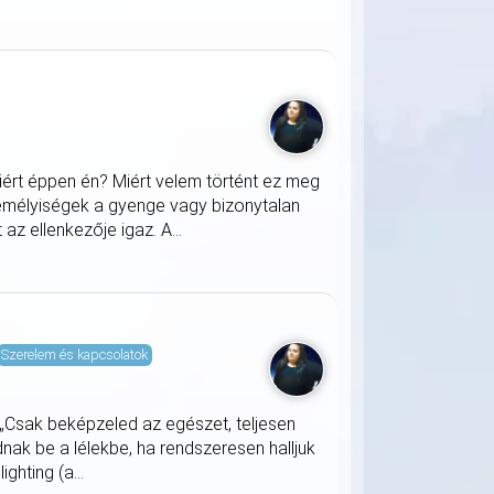
iért éppen én? Miért velem történt ez meg
zemélyiségek a gyenge vagy bizonytalan
z ellenkezője igaz. A...
Szerelem és kapcsolatok
 „Csak beképzeled az egészet, teljesen
ak be a lélekbe, ha rendszeresen halljuk
ghting (a...