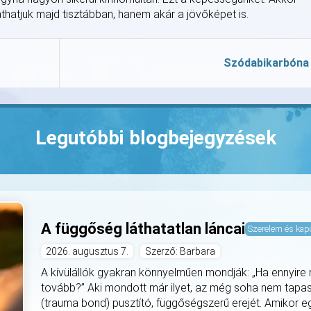
hatjuk majd tisztábban, hanem akár a jövőképet is.
Szódabikarbóna
Legutóbbi blogbejegyzések
A függőség láthatatlan láncai
Szerelem és kap
2026. augusztus 7.
Szerző: Barbara
A kívülállók gyakran könnyelműen mondják: „Ha ennyire
tovább?” Aki mondott már ilyet, az még soha nem tapa
(trauma bond) pusztító, függőségszerű erejét. Amikor eg