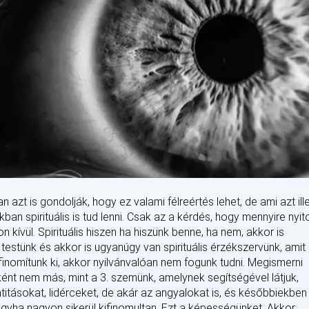
zt is gondolják, hogy ez valami félreértés lehet, de ami azt illet
an spirituális is tud lenni. Csak az a kérdés, hogy mennyire nyit
ívül. Spirituális hiszen ha hiszünk benne, ha nem, akkor is
testünk és akkor is ugyanúgy van spirituális érzékszervünk, amit
inomítunk ki, akkor nyilvánvalóan nem fogunk tudni. Megismerni
ként nem más, mint a 3. szemünk, amelynek segítségével látjuk,
entitásokat, lidérceket, de akár az angyalokat is, és későbbiekben
gyha nagyon sikerül kifinomultan. Ezt a képességünket. Akkor