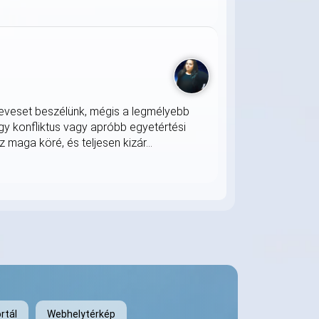
keveset beszélünk, mégis a legmélyebb
gy konfliktus vagy apróbb egyetértési
z maga köré, és teljesen kizár...
rtál
Webhelytérkép