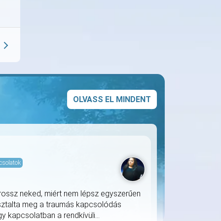
OLVASS EL MINDENT
csolatok
 rossz neked, miért nem lépsz egyszerűen
sztalta meg a traumás kapcsolódás
y kapcsolatban a rendkívüli...