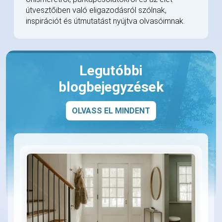
útvesztőiben való eligazodásról szólnak,
inspirációt és útmutatást nyújtva olvasóimnak.
Legutóbbi
blogbejegyzések
OLVASS EL MINDENT