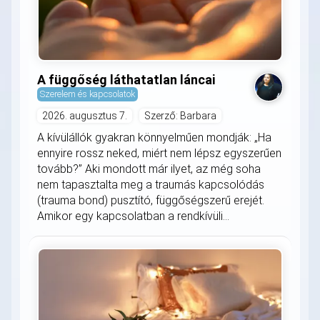
A függőség láthatatlan láncai
Szerelem és kapcsolatok
2026. augusztus 7.
Szerző: Barbara
A kívülállók gyakran könnyelműen mondják: „Ha
ennyire rossz neked, miért nem lépsz egyszerűen
tovább?” Aki mondott már ilyet, az még soha
nem tapasztalta meg a traumás kapcsolódás
(trauma bond) pusztító, függőségszerű erejét.
Amikor egy kapcsolatban a rendkívüli...