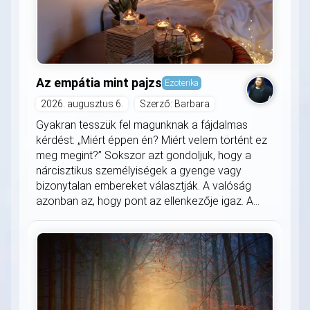
Az empátia mint pajzs
Ezoterika
2026. augusztus 6.
Szerző: Barbara
Gyakran tesszük fel magunknak a fájdalmas
kérdést: „Miért éppen én? Miért velem történt ez
meg megint?” Sokszor azt gondoljuk, hogy a
nárcisztikus személyiségek a gyenge vagy
bizonytalan embereket választják. A valóság
azonban az, hogy pont az ellenkezője igaz. A...