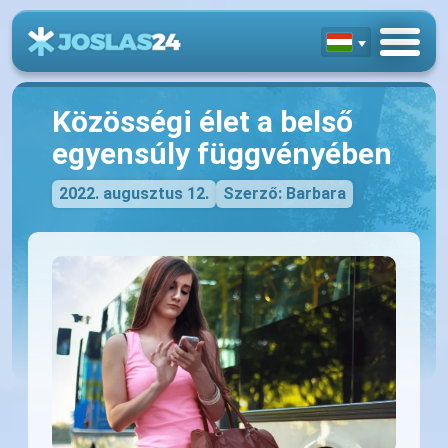
Közösségi élet a belső
egyensúly függvényében
2022. augusztus 12.
Szerző: Barbara