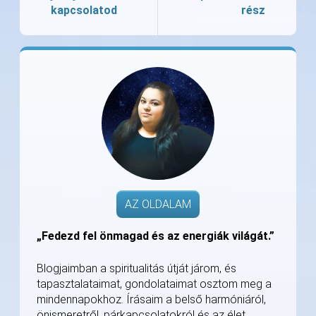
kapcsolatod
rész
AZ OLDALAM
„Fedezd fel önmagad és az energiák világát.”
Blogjaimban a spiritualitás útját járom, és
tapasztalataimat, gondolataimat osztom meg a
mindennapokhoz. Írásaim a belső harmóniáról,
önismeretről, párkapcsolatokról és az élet