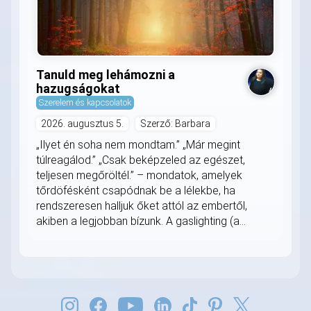
Tanuld meg lehámozni a
hazugságokat
Szerelem és kapcsolatok
2026. augusztus 5.
Szerző: Barbara
„Ilyet én soha nem mondtam.” „Már megint
túlreagálod.” „Csak beképzeled az egészet,
teljesen megőröltél.” – mondatok, amelyek
tőrdöfésként csapódnak be a lélekbe, ha
rendszeresen halljuk őket attól az embertől,
akiben a legjobban bízunk. A gaslighting (a...