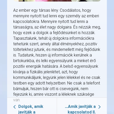
Az ember egy társas lény. Csodálatos, hogy
mennyire nyitott tud lenni egy személy az emberi
kapcsolatokra. Mennyire nyitott tud lenni a
társaságra, az élet nagy dolgaira. És nézzük meg,
hogy ezek a dolgok a fejlődésünket is hozzák.
Tapasztalunk, tehát új dolgokra információkra
tehetünk szert, amely által élményekhez, pozitív
töltetekhez jutunk, és mindemellett még fejlődünk
is. Tudatunk, hiszen új információk kerülnek a
birtokunkba, és lelki egyensúlyunk a minket érő
pozitív energiák hatására. A belső egyensúlyunk
kívánja a fizikális jelenlétet, azt, hogy
kommunikáljunk, legyünk jelen lélekkel és ne csak
testben egy adott helyzetben. Ne csak a telefont
bámuljuk, hiszen bár ott is csevegünk, nem
fejezünk ki, amire viszont a léleknek szüksége
van.
Dolgok, amik
…Amik javítják a
javítják a
kapcsolatod II.