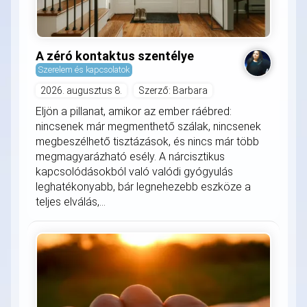
A zéró kontaktus szentélye
Szerelem és kapcsolatok
2026. augusztus 8.
Szerző: Barbara
Eljön a pillanat, amikor az ember ráébred:
nincsenek már megmenthető szálak, nincsenek
megbeszélhető tisztázások, és nincs már több
megmagyarázható esély. A nárcisztikus
kapcsolódásokból való valódi gyógyulás
leghatékonyabb, bár legnehezebb eszköze a
teljes elválás,...