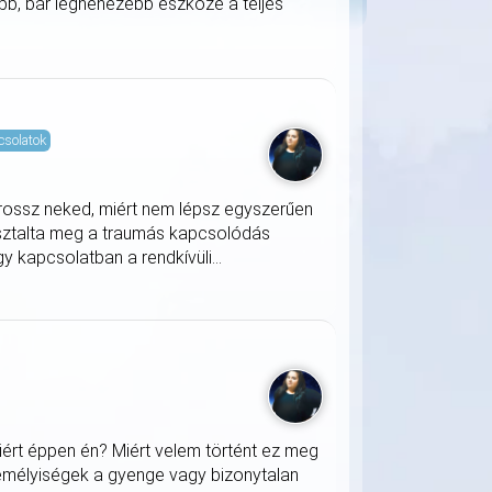
b, bár legnehezebb eszköze a teljes
csolatok
 rossz neked, miért nem lépsz egyszerűen
sztalta meg a traumás kapcsolódás
y kapcsolatban a rendkívüli...
iért éppen én? Miért velem történt ez meg
zemélyiségek a gyenge vagy bizonytalan