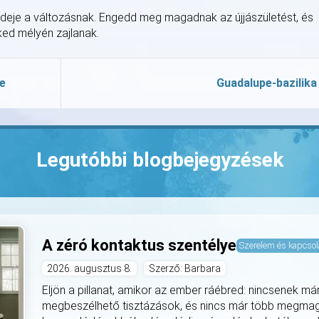
z ideje a változásnak. Engedd meg magadnak az újjászületést, és
lked mélyén zajlanak.
e
Guadalupe-bazilika
Legutóbbi blogbejegyzések
A zéró kontaktus szentélye
Szerelem és kapcsol
2026. augusztus 8.
Szerző: Barbara
Eljön a pillanat, amikor az ember ráébred: nincsenek 
megbeszélhető tisztázások, és nincs már több megmagy