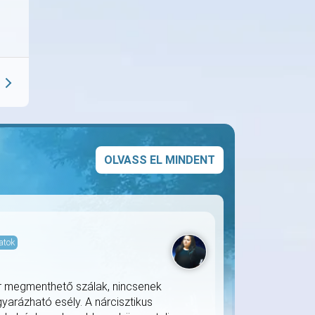
OLVASS EL MINDENT
atok
már megmenthető szálak, nincsenek
arázható esély. A nárcisztikus