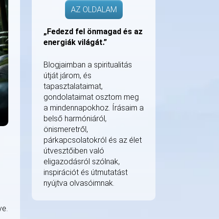
AZ OLDALAM
„Fedezd fel önmagad és az
energiák világát.”
Blogjaimban a spiritualitás
útját járom, és
tapasztalataimat,
gondolataimat osztom meg
a mindennapokhoz. Írásaim a
belső harmóniáról,
önismeretről,
párkapcsolatokról és az élet
útvesztőiben való
eligazodásról szólnak,
inspirációt és útmutatást
nyújtva olvasóimnak.
ye.