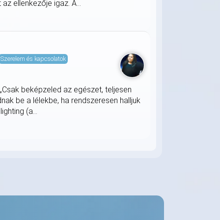
z ellenkezője igaz. A...
Szerelem és kapcsolatok
 „Csak beképzeled az egészet, teljesen
ak be a lélekbe, ha rendszeresen halljuk
ghting (a...