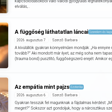
kapcsolódásokból való valódi gyógyulás leghatékonyab
elválás,...
A függőség láthatatlan láncai
Szerelem és kap
2026. augusztus 7.
Szerző: Barbara
A kívülállók gyakran könnyelműen mondják: „Ha ennyire
tovább?” Aki mondott már ilyet, az még soha nem tapa
(trauma bond) pusztító, függőségszerű erejét. Amikor eg
Az empátia mint pajzs
Ezoterika
2026. augusztus 6.
Szerző: Barbara
Gyakran tesszük fel magunknak a fájdalmas kérdést: „M
megint?” Sokszor azt gondoljuk, hogy a nárcisztikus s