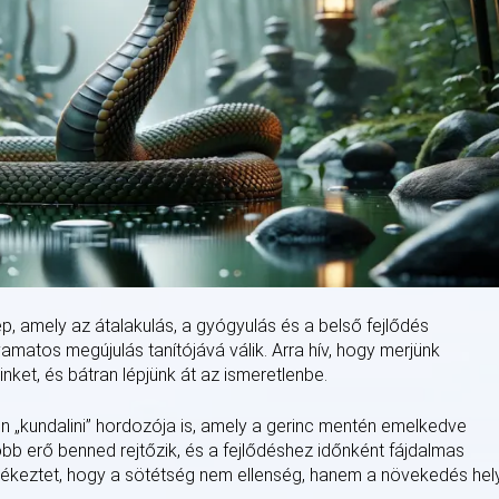
kép, amely az átalakulás, a gyógyulás és a belső fejlődés
yamatos megújulás tanítójává válik. Arra hív, hogy merjünk
ket, és bátran lépjünk át az ismeretlenbe.
en „kundalini” hordozója is, amely a gerinc mentén emelkedve
yobb erő benned rejtőzik, és a fejlődéshez időnként fájdalmas
emlékeztet, hogy a sötétség nem ellenség, hanem a növekedés hel