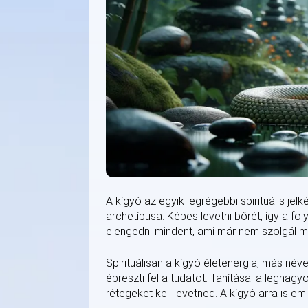
A kígyó az egyik legrégebbi spirituális jel
archetípusa. Képes levetni bőrét, így a fol
elengedni mindent, ami már nem szolgál min
Spirituálisan a kígyó életenergia, más név
ébreszti fel a tudatot. Tanítása: a legnag
rétegeket kell levetned. A kígyó arra is 