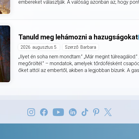
embereket választják. A valóság azonban az, hogy pont a
Tanuld meg lehámozni a hazugságokat
2026. augusztus 5.
Szerző: Barbara
„Ilyet én soha nem mondtam.” „Már megint túlreagálod.”
megőröltél.” – mondatok, amelyek tőrdöfésként csapódn
őket attól az embertől, akiben a legjobban bízunk. A gasli