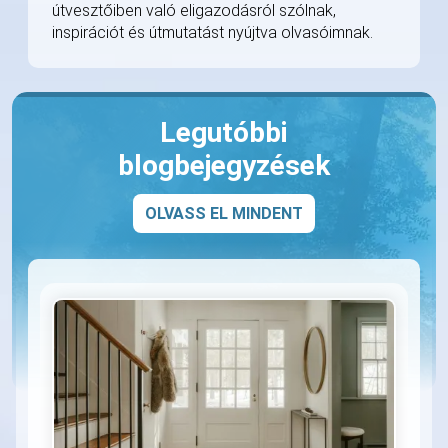
útvesztőiben való eligazodásról szólnak,
inspirációt és útmutatást nyújtva olvasóimnak.
Legutóbbi
blogbejegyzések
OLVASS EL MINDENT