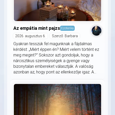
Az empátia mint pajzs
Ezoterika
2026. augusztus 6.
Szerző: Barbara
Gyakran tesszük fel magunknak a fájdalmas
kérdést: „Miért éppen én? Miért velem történt ez
meg megint?” Sokszor azt gondoljuk, hogy a
nárcisztikus személyiségek a gyenge vagy
bizonytalan embereket választják. A valóság
azonban az, hogy pont az ellenkezője igaz. A...