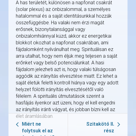
A has területét, különösen a napfonat csakrát
(solar plexus) az önbizalommal, a személyes
hatalommal és a saját identitásunkkal hozzák
összefüggésbe. Ha valaki nem érzi magát
erősnek, bizonytalansággal vagy
önbizalomhiánnyal küzd, akkor ez energetikai
blokkot okozhat a napfonat csakrában, ami
fájdalomként nyilvánulhat meg. Spirituálisan ez
arra utalhat, hogy nem éljük meg teljesen a saját
erőnket vagy belső potenciálunkat. A hasi
fájdalom jelezheti azt is, hogy valaki túlságosan
aggódik az irányítás elvesztése miatt. Ez lehet a
saját életük feletti kontroll hiánya vagy egy adott
helyzet fölötti irányítás elvesztésétől való
félelem. A spirituális útmutatások szerint a
hasfájás ilyenkor azt üzeni, hogy el kell engedni
az irányítás iránti vágyat, és jobban bízni kell az
élet áramlásában.
Miért ne
Szitakötő II.
folytsuk el az
rész