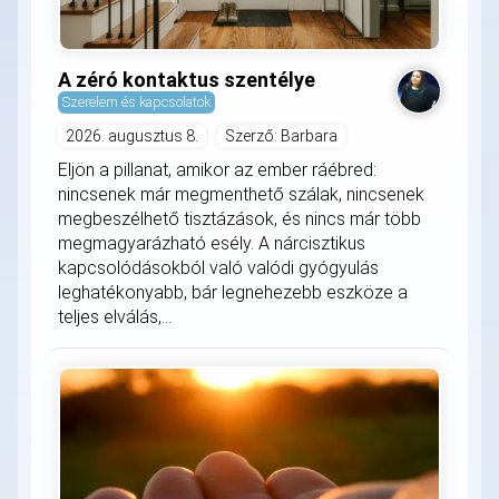
A zéró kontaktus szentélye
Szerelem és kapcsolatok
2026. augusztus 8.
Szerző: Barbara
Eljön a pillanat, amikor az ember ráébred:
nincsenek már megmenthető szálak, nincsenek
megbeszélhető tisztázások, és nincs már több
megmagyarázható esély. A nárcisztikus
kapcsolódásokból való valódi gyógyulás
leghatékonyabb, bár legnehezebb eszköze a
teljes elválás,...