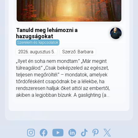
Tanuld meg lehámozni a
hazugságokat
Szerelem és kapcsolatok
2026. augusztus 5.
Szerző: Barbara
„Ilyet én soha nem mondtam.” „Már megint
túlreagálod.” „Csak beképzeled az egészet,
teljesen megőröltél.” – mondatok, amelyek
tőrdöfésként csapódnak be a lélekbe, ha
rendszeresen halljuk őket attól az embertől,
akiben a legjobban bízunk. A gaslighting (a...