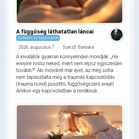
A függőség láthatatlan láncai
Szerelem és kapcsolatok
2026. augusztus 7.
Szerző: Barbara
A kívülállók gyakran könnyelműen mondják: „Ha
ennyire rossz neked, miért nem lépsz egyszerűen
tovább?” Aki mondott már ilyet, az még soha
nem tapasztalta meg a traumás kapcsolódás
(trauma bond) pusztító, függőségszerű erejét.
Amikor egy kapcsolatban a rendkívüli...