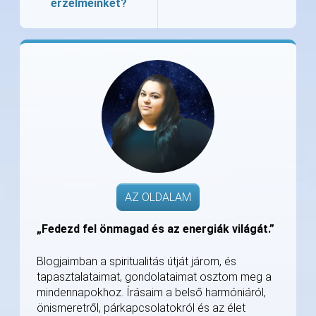
érzelmeinket?
AZ OLDALAM
„Fedezd fel önmagad és az energiák világát.”
Blogjaimban a spiritualitás útját járom, és
tapasztalataimat, gondolataimat osztom meg a
mindennapokhoz. Írásaim a belső harmóniáról,
önismeretről, párkapcsolatokról és az élet