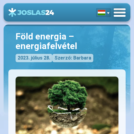
Föld energia –
energiafelvétel
2023. július 28.
Szerző: Barbara