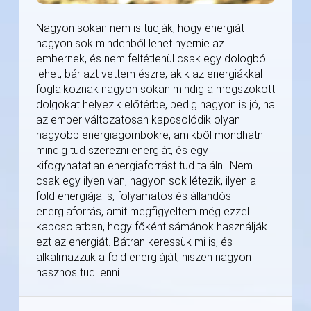
Nagyon sokan nem is tudják, hogy energiát
nagyon sok mindenből lehet nyernie az
embernek, és nem feltétlenül csak egy dologból
lehet, bár azt vettem észre, akik az energiákkal
foglalkoznak nagyon sokan mindig a megszokott
dolgokat helyezik előtérbe, pedig nagyon is jó, ha
az ember változatosan kapcsolódik olyan
nagyobb energiagömbökre, amikből mondhatni
mindig tud szerezni energiát, és egy
kifogyhatatlan energiaforrást tud találni. Nem
csak egy ilyen van, nagyon sok létezik, ilyen a
föld energiája is, folyamatos és állandós
energiaforrás, amit megfigyeltem még ezzel
kapcsolatban, hogy főként sámánok használják
ezt az energiát. Bátran keressük mi is, és
alkalmazzuk a föld energiáját, hiszen nagyon
hasznos tud lenni.