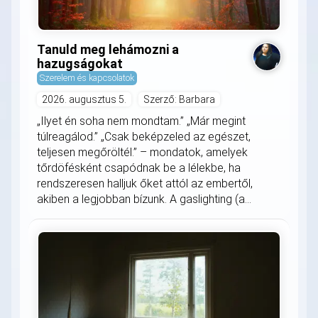
Tanuld meg lehámozni a
hazugságokat
Szerelem és kapcsolatok
2026. augusztus 5.
Szerző: Barbara
„Ilyet én soha nem mondtam.” „Már megint
túlreagálod.” „Csak beképzeled az egészet,
teljesen megőröltél.” – mondatok, amelyek
tőrdöfésként csapódnak be a lélekbe, ha
rendszeresen halljuk őket attól az embertől,
akiben a legjobban bízunk. A gaslighting (a...