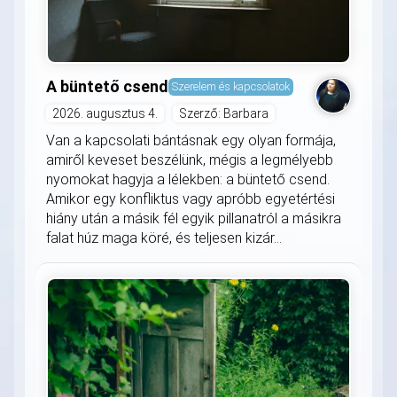
A büntető csend
Szerelem és kapcsolatok
2026. augusztus 4.
Szerző: Barbara
Van a kapcsolati bántásnak egy olyan formája,
amiről keveset beszélünk, mégis a legmélyebb
nyomokat hagyja a lélekben: a büntető csend.
Amikor egy konfliktus vagy apróbb egyetértési
hiány után a másik fél egyik pillanatról a másikra
falat húz maga köré, és teljesen kizár...