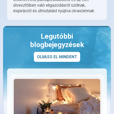
útvesztőiben való eligazodásról szólnak,
inspirációt és útmutatást nyújtva olvasóimnak.
Legutóbbi
blogbejegyzések
OLVASS EL MINDENT