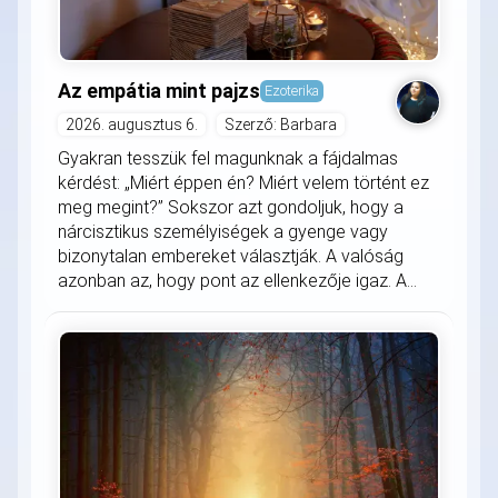
Az empátia mint pajzs
Ezoterika
2026. augusztus 6.
Szerző: Barbara
Gyakran tesszük fel magunknak a fájdalmas
kérdést: „Miért éppen én? Miért velem történt ez
meg megint?” Sokszor azt gondoljuk, hogy a
nárcisztikus személyiségek a gyenge vagy
bizonytalan embereket választják. A valóság
azonban az, hogy pont az ellenkezője igaz. A...