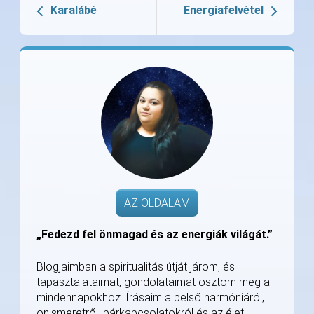
Karalábé
Energiafelvétel
AZ OLDALAM
„Fedezd fel önmagad és az energiák világát.”
Blogjaimban a spiritualitás útját járom, és
tapasztalataimat, gondolataimat osztom meg a
mindennapokhoz. Írásaim a belső harmóniáról,
önismeretről, párkapcsolatokról és az élet