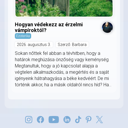
Hogyan védekezz az érzelmi
vámpíroktól?
Ezoterika
2026. augusztus 3.
Szerző: Barbara
Sokan nőttek fel abban a tévhitben, hogy a
határok meghúzása önzőség vagy keménység.
Megtanultuk, hogy a jó kapcsolat alapja a
végtelen alkalmazkodás, a megértés és a saját
igényeink hátrahagyása a béke kedvéért. De mi
történik akkor, ha a másik oldalról nincs híd? Ha...