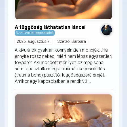
A függőség láthatatlan láncai
Szerelem és kapcsolatok
2026. augusztus 7.
Szerző: Barbara
A kívülállók gyakran könnyelműen mondják: „Ha
ennyire rossz neked, miért nem lépsz egyszerűen
tovább?” Aki mondott már ilyet, az még soha
nem tapasztalta meg a traumás kapcsolódás
(trauma bond) pusztító, függőségszerű erejét.
Amikor egy kapcsolatban a rendkívüli...