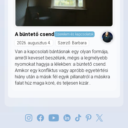
A büntető csend
Szerelem és kapcsolatok
2026. augusztus 4.
Szerző: Barbara
Van a kapcsolati bántásnak egy olyan formája,
amiről keveset beszélünk, mégis a legmélyebb
nyomokat hagyja a lélekben: a büntető csend.
Amikor egy konfliktus vagy apróbb egyetértési
hiány után a másik fél egyik pillanatról a másikra
falat húz maga köré, és teljesen kizár...