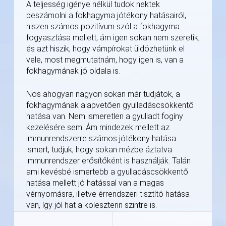
A teljesség igénye nélkül tudok nektek
beszámolni a fokhagyma jótékony hatásairól,
hiszen számos pozitívum szól a fokhagyma
fogyasztása mellett, ám igen sokan nem szeretik,
és azt hiszik, hogy vámpírokat üldözhetünk el
vele, most megmutatnám, hogy igen is, van a
fokhagymának jó oldala is.
Nos ahogyan nagyon sokan már tudjátok, a
fokhagymának alapvetően gyulladáscsökkentő
hatása van. Nem ismeretlen a gyulladt fogíny
kezelésére sem. Ám mindezek mellett az
immunrendszerre számos jótékony hatása
ismert, tudjuk, hogy sokan mézbe áztatva
immunrendszer erősítőként is használják. Talán
ami kevésbé ismertebb a gyulladáscsökkentő
hatása mellett jó hatással van a magas
vérnyomásra, illetve érrendszeri tisztító hatása
van, így jól hat a koleszterin szintre is.