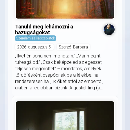
Tanuld meg lehámozni a
hazugságokat
Szerelem és kapcsolatok
2026. augusztus 5.
Szerző: Barbara
„Ilyet én soha nem mondtam.” „Már megint
túlreagálod.” „Csak beképzeled az egészet,
teljesen megőröltél.” – mondatok, amelyek
tőrdöfésként csapódnak be a lélekbe, ha
rendszeresen halljuk őket attól az embertől,
akiben a legjobban bízunk. A gaslighting (a...