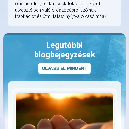
önismeretről, párkapcsolatokról és az élet
útvesztőiben való eligazodásról szólnak,
inspirációt és útmutatást nyújtva olvasóimnak.
Legutóbbi
blogbejegyzések
OLVASS EL MINDENT