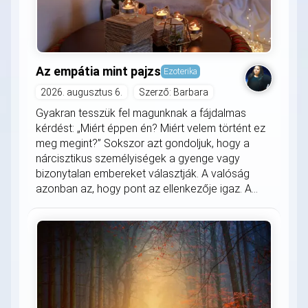
Az empátia mint pajzs
Ezoterika
2026. augusztus 6.
Szerző: Barbara
Gyakran tesszük fel magunknak a fájdalmas
kérdést: „Miért éppen én? Miért velem történt ez
meg megint?” Sokszor azt gondoljuk, hogy a
nárcisztikus személyiségek a gyenge vagy
bizonytalan embereket választják. A valóság
azonban az, hogy pont az ellenkezője igaz. A...