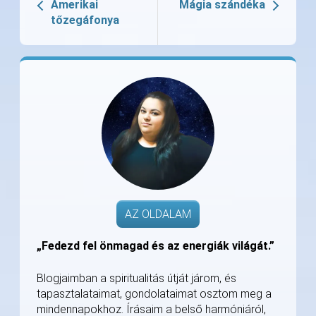
Amerikai
Mágia szándéka
tőzegáfonya
AZ OLDALAM
„Fedezd fel önmagad és az energiák világát.”
Blogjaimban a spiritualitás útját járom, és
tapasztalataimat, gondolataimat osztom meg a
mindennapokhoz. Írásaim a belső harmóniáról,