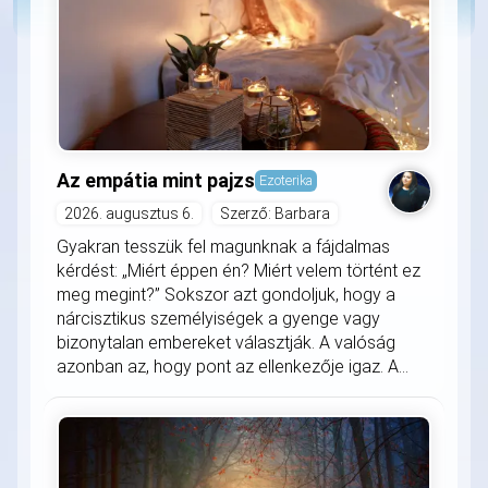
Az empátia mint pajzs
Ezoterika
2026. augusztus 6.
Szerző: Barbara
Gyakran tesszük fel magunknak a fájdalmas
kérdést: „Miért éppen én? Miért velem történt ez
meg megint?” Sokszor azt gondoljuk, hogy a
nárcisztikus személyiségek a gyenge vagy
bizonytalan embereket választják. A valóság
azonban az, hogy pont az ellenkezője igaz. A...