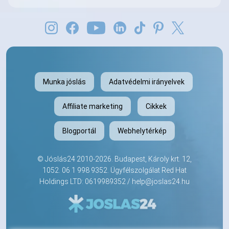
Munka jóslás
Adatvédelmi irányelvek
Affiliate marketing
Cikkek
Blogportál
Webhelytérkép
©
Jóslás24
2010-2026. Budapest, Károly krt. 12,
1052.
06 1 998 9352
. Ügyfélszolgálat Red Hat
Holdings LTD: 0619989352 /
help@joslas24.hu