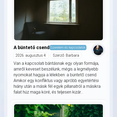
A büntető csend
Szerelem és kapcsolatok
2026. augusztus 4.
Szerző: Barbara
Van a kapcsolati bántásnak egy olyan formája,
amiről keveset beszélünk, mégis a legmélyebb
nyomokat hagyja a lélekben: a büntető csend.
Amikor egy konfliktus vagy apróbb egyetértési
hiány után a másik fél egyik pillanatról a másikra
falat húz maga köré, és teljesen kizár...