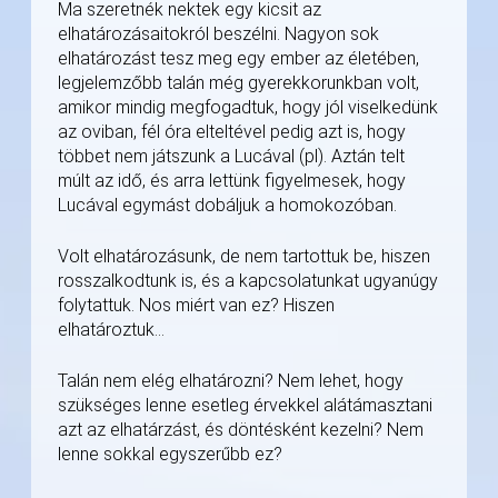
Ma szeretnék nektek egy kicsit az
elhatározásaitokról beszélni. Nagyon sok
elhatározást tesz meg egy ember az életében,
legjelemzőbb talán még gyerekkorunkban volt,
amikor mindig megfogadtuk, hogy jól viselkedünk
az oviban, fél óra elteltével pedig azt is, hogy
többet nem játszunk a Lucával (pl). Aztán telt
múlt az idő, és arra lettünk figyelmesek, hogy
Lucával egymást dobáljuk a homokozóban.
Volt elhatározásunk, de nem tartottuk be, hiszen
rosszalkodtunk is, és a kapcsolatunkat ugyanúgy
folytattuk. Nos miért van ez? Hiszen
elhatároztuk…
Talán nem elég elhatározni? Nem lehet, hogy
szükséges lenne esetleg érvekkel alátámasztani
azt az elhatárzást, és döntésként kezelni? Nem
lenne sokkal egyszerűbb ez?