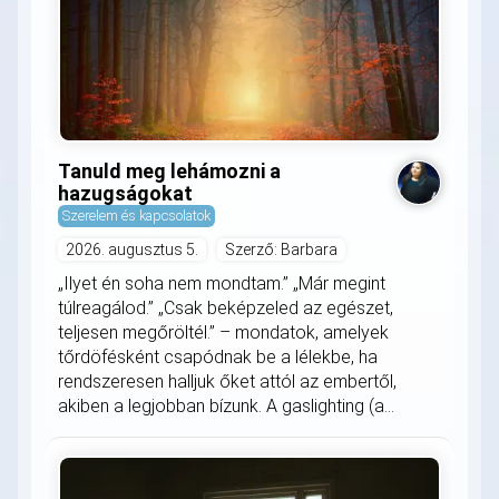
Tanuld meg lehámozni a
hazugságokat
Szerelem és kapcsolatok
2026. augusztus 5.
Szerző: Barbara
„Ilyet én soha nem mondtam.” „Már megint
túlreagálod.” „Csak beképzeled az egészet,
teljesen megőröltél.” – mondatok, amelyek
tőrdöfésként csapódnak be a lélekbe, ha
rendszeresen halljuk őket attól az embertől,
akiben a legjobban bízunk. A gaslighting (a...