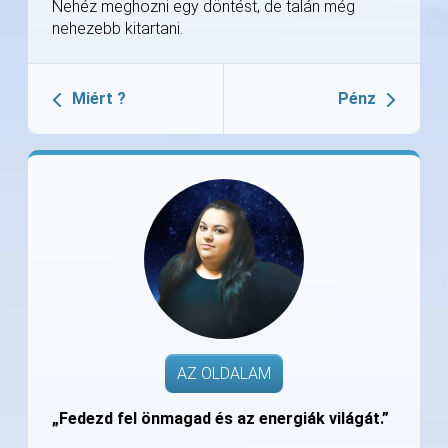
Nehéz meghozni egy döntést, de talán még
nehezebb kitartani.
Miért ?
Pénz
AZ OLDALAM
„Fedezd fel önmagad és az energiák világát.”