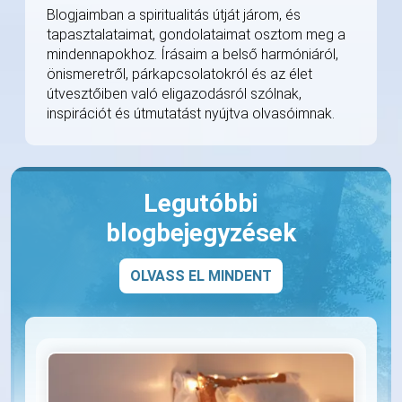
Blogjaimban a spiritualitás útját járom, és
tapasztalataimat, gondolataimat osztom meg a
mindennapokhoz. Írásaim a belső harmóniáról,
önismeretről, párkapcsolatokról és az élet
útvesztőiben való eligazodásról szólnak,
inspirációt és útmutatást nyújtva olvasóimnak.
Legutóbbi
blogbejegyzések
OLVASS EL MINDENT