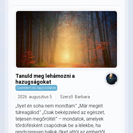
Tanuld meg lehámozni a
hazugságokat
Szerelem és kapcsolatok
2026. augusztus 5.
Szerző: Barbara
„Ilyet én soha nem mondtam.” „Már megint
túlreagálod.” „Csak beképzeled az egészet,
teljesen megőröltél.” – mondatok, amelyek
tőrdöfésként csapódnak be a lélekbe, ha
rendszeresen halljuk őket attól az embertől,