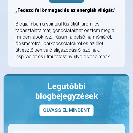
„Fedezd fel önmagad és az energiák világát.”
Blogjaimban a spiritualitás útját járom, és
tapasztalataimat, gondolataimat osztom meg a
mindennapokhoz. Írásaim a belső harmóniáról,
önismeretről, párkapcsolatokról és az élet
útvesztőiben való eligazodásról szólnak,
inspirációt és útmutatást nyújtva olvasóimnak.
Legutóbbi
blogbejegyzések
OLVASS EL MINDENT