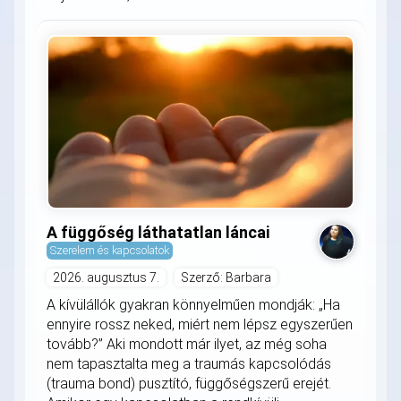
A függőség láthatatlan láncai
Szerelem és kapcsolatok
2026. augusztus 7.
Szerző: Barbara
A kívülállók gyakran könnyelműen mondják: „Ha
ennyire rossz neked, miért nem lépsz egyszerűen
tovább?” Aki mondott már ilyet, az még soha
nem tapasztalta meg a traumás kapcsolódás
(trauma bond) pusztító, függőségszerű erejét.