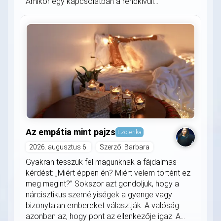
Amikor egy kapcsolatban a rendkívüli...
Az empátia mint pajzs
Ezoterika
2026. augusztus 6.
Szerző: Barbara
Gyakran tesszük fel magunknak a fájdalmas
kérdést: „Miért éppen én? Miért velem történt ez
meg megint?” Sokszor azt gondoljuk, hogy a
nárcisztikus személyiségek a gyenge vagy
bizonytalan embereket választják. A valóság
azonban az, hogy pont az ellenkezője igaz. A...