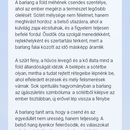
A barlang a föld méhének csendes szentélye,
ahol az ember megérzi a természet legősibb
ölelését. Sötét mélysége nem félelmet, hanem
meghívást hordoz: a belső utazásra, ahol a
külvilág zajai elcsitulnak, és a figyelem teljesen
befelé fordul. Ősidők óta szolgál menedékként,
rejtekhelyként és szertartási térként, mert a
barlang falai között az idő másképp áramlik.
A szűrt fény, a hűvös levegő és a kő illata mind a
föld állandóságát idézik. A belépés a sötétbe
olyan, mintha a tudat rejtett rétegeibe lépnénk be,
ahol elfeledett érzések és mély felismerések
várnak. Sok spirituális hagyományban a barlang
az újjászületés szimbóluma: a sötétből kilépve az
ember tisztábban, új erővel lép vissza a fénybe.
A barlang tanít arra, hogy a csend és az
egyedüllét nem üresség, hanem teljesség. A
belső hang ilyenkor felerősödik, és válaszokat