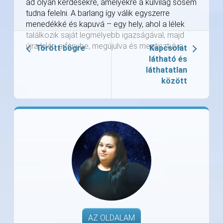
ad olyan kérdésekre, amelyekre a külvilág sosem
tudna felelni. A barlang így válik egyszerre
menedékké és kapuvá – egy hely, ahol a lélek
találkozik saját legmélyebb igazságával, majd
újra kilép a fénybe, megújulva és megtisztulva.
Törött bögre
Kapcsolat
látható és
láthatatlan
között
AZ OLDALAM