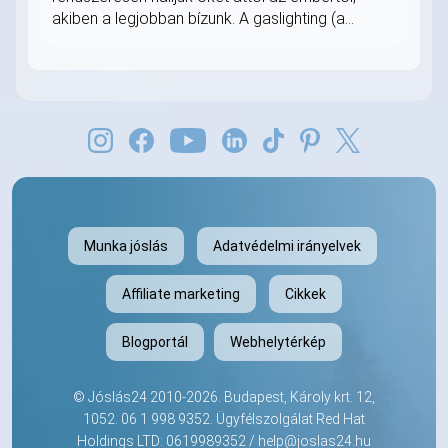
akiben a legjobban bízunk. A gaslighting (a...
Munka jóslás
Adatvédelmi irányelvek
Affiliate marketing
Cikkek
Blogportál
Webhelytérkép
©
Jóslás24
2010-2026. Budapest, Károly krt. 12,
1052.
06 1 998 9352
. Ügyfélszolgálat Red Hat
Holdings LTD: 0619989352 /
help@joslas24.hu