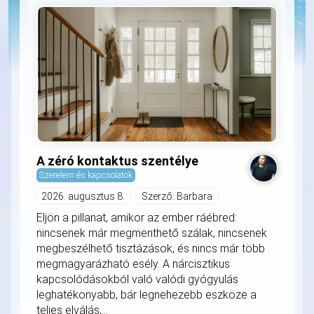
A zéró kontaktus szentélye
Szerelem és kapcsolatok
2026. augusztus 8.
Szerző: Barbara
Eljön a pillanat, amikor az ember ráébred:
nincsenek már megmenthető szálak, nincsenek
megbeszélhető tisztázások, és nincs már több
megmagyarázható esély. A nárcisztikus
kapcsolódásokból való valódi gyógyulás
leghatékonyabb, bár legnehezebb eszköze a
teljes elválás,...