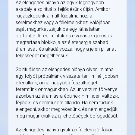
Az elengedés hiánya az egyik legnagyobb
akadály a spirituális fejlődésünk útján. Amikor
ragaszkodunk a múlt fájdalmaihoz, a
sérelmekhez vagy a félelmeinkhez, valójában
saját magunkat zárjuk be egy láthatatlan
börtönbe. A régi minták és elvárások görcsös
megtartása blokkolja az életenergia szabad
áramlását, és akadályozza, hogy a jelen pillanat
teljességét megélhessük.
Spirituálisan az elengedés hiánya olyan, mintha
egy folyót próbálnánk visszatartani: minél jobban
ellenállunk, annál nagyobb feszültséget
teremtünk önmagunkban. Az univerzum törvényei
azonban az áramlásra épülnek – minden változik,
fejlődik, és semmi sem állandó. Ha nem tudunk
elengedni, akkor megrekedünk, és nem engedjük
meg magunknak az új lehetőségek befogadását.
Az elengedés hiánya gyakran félelemből fakad: