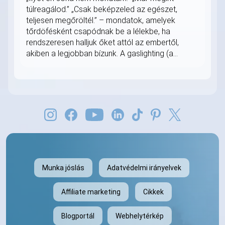
túlreagálod.” „Csak beképzeled az egészet,
teljesen megőröltél.” – mondatok, amelyek
tőrdöfésként csapódnak be a lélekbe, ha
rendszeresen halljuk őket attól az embertől,
akiben a legjobban bízunk. A gaslighting (a...
Munka jóslás
Adatvédelmi irányelvek
Affiliate marketing
Cikkek
Blogportál
Webhelytérkép