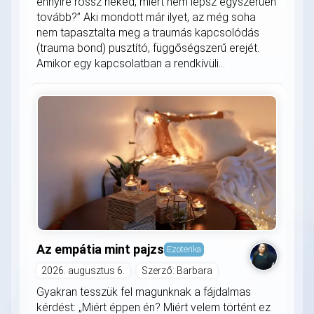
ennyire rossz neked, miért nem lépsz egyszerűen
tovább?” Aki mondott már ilyet, az még soha
nem tapasztalta meg a traumás kapcsolódás
(trauma bond) pusztító, függőségszerű erejét.
Amikor egy kapcsolatban a rendkívüli...
Az empátia mint pajzs
Ezoterika
2026. augusztus 6.
Szerző: Barbara
Gyakran tesszük fel magunknak a fájdalmas
kérdést: „Miért éppen én? Miért velem történt ez