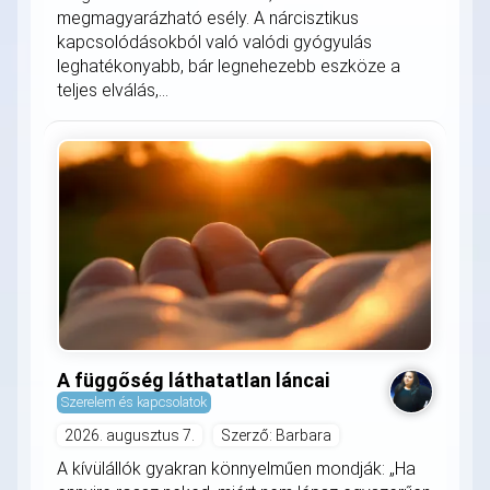
megmagyarázható esély. A nárcisztikus
kapcsolódásokból való valódi gyógyulás
leghatékonyabb, bár legnehezebb eszköze a
teljes elválás,...
A függőség láthatatlan láncai
Szerelem és kapcsolatok
2026. augusztus 7.
Szerző: Barbara
A kívülállók gyakran könnyelműen mondják: „Ha