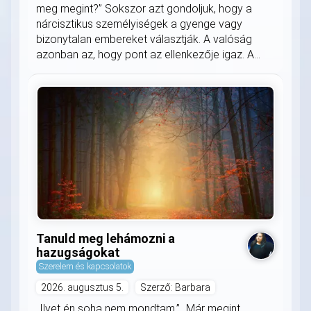
meg megint?” Sokszor azt gondoljuk, hogy a
nárcisztikus személyiségek a gyenge vagy
bizonytalan embereket választják. A valóság
azonban az, hogy pont az ellenkezője igaz. A...
Tanuld meg lehámozni a
hazugságokat
Szerelem és kapcsolatok
2026. augusztus 5.
Szerző: Barbara
„Ilyet én soha nem mondtam.” „Már megint