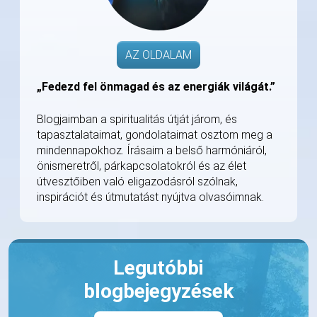
AZ OLDALAM
„Fedezd fel önmagad és az energiák világát.”
Blogjaimban a spiritualitás útját járom, és
tapasztalataimat, gondolataimat osztom meg a
mindennapokhoz. Írásaim a belső harmóniáról,
önismeretről, párkapcsolatokról és az élet
útvesztőiben való eligazodásról szólnak,
inspirációt és útmutatást nyújtva olvasóimnak.
Legutóbbi
blogbejegyzések