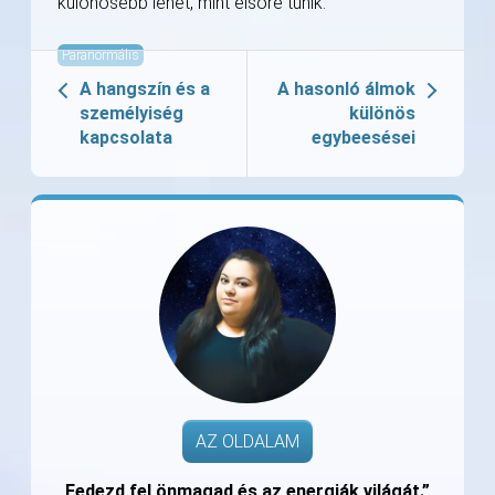
különösebb lehet, mint elsőre tűnik.
Paranormális
A hangszín és a
A hasonló álmok
személyiség
különös
kapcsolata
egybeesései
AZ OLDALAM
„Fedezd fel önmagad és az energiák világát.”