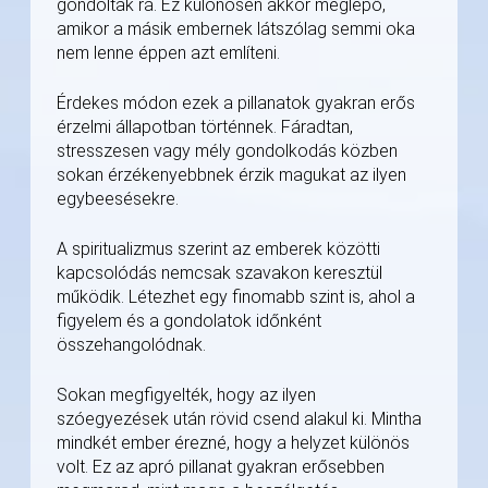
gondoltak rá. Ez különösen akkor meglepő,
amikor a másik embernek látszólag semmi oka
nem lenne éppen azt említeni.
Érdekes módon ezek a pillanatok gyakran erős
érzelmi állapotban történnek. Fáradtan,
stresszesen vagy mély gondolkodás közben
sokan érzékenyebbnek érzik magukat az ilyen
egybeesésekre.
A spiritualizmus szerint az emberek közötti
kapcsolódás nemcsak szavakon keresztül
működik. Létezhet egy finomabb szint is, ahol a
figyelem és a gondolatok időnként
összehangolódnak.
Sokan megfigyelték, hogy az ilyen
szóegyezések után rövid csend alakul ki. Mintha
mindkét ember érezné, hogy a helyzet különös
volt. Ez az apró pillanat gyakran erősebben