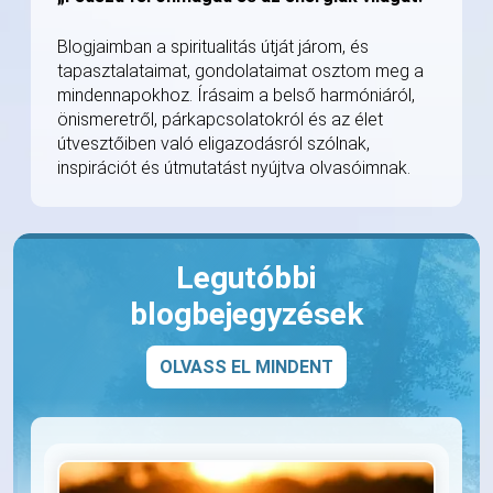
Blogjaimban a spiritualitás útját járom, és
tapasztalataimat, gondolataimat osztom meg a
mindennapokhoz. Írásaim a belső harmóniáról,
önismeretről, párkapcsolatokról és az élet
útvesztőiben való eligazodásról szólnak,
inspirációt és útmutatást nyújtva olvasóimnak.
Legutóbbi
blogbejegyzések
OLVASS EL MINDENT