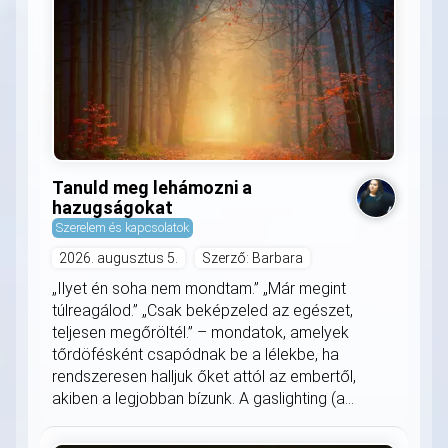
Tanuld meg lehámozni a
hazugságokat
Szerelem és kapcsolatok
2026. augusztus 5.
Szerző: Barbara
„Ilyet én soha nem mondtam.” „Már megint
túlreagálod.” „Csak beképzeled az egészet,
teljesen megőröltél.” – mondatok, amelyek
tőrdöfésként csapódnak be a lélekbe, ha
rendszeresen halljuk őket attól az embertől,
akiben a legjobban bízunk. A gaslighting (a...