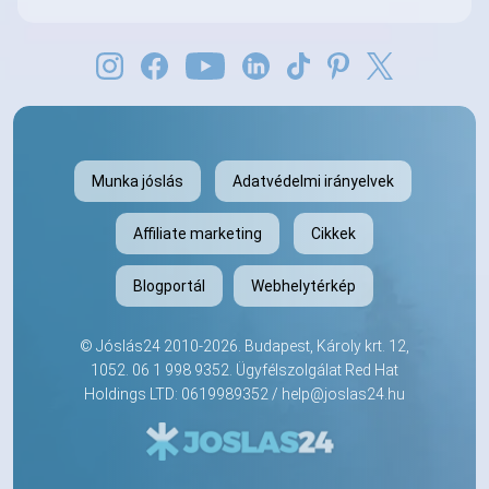
Munka jóslás
Adatvédelmi irányelvek
Affiliate marketing
Cikkek
Blogportál
Webhelytérkép
©
Jóslás24
2010-2026. Budapest, Károly krt. 12,
1052.
06 1 998 9352
. Ügyfélszolgálat Red Hat
Holdings LTD: 0619989352 /
help@joslas24.hu