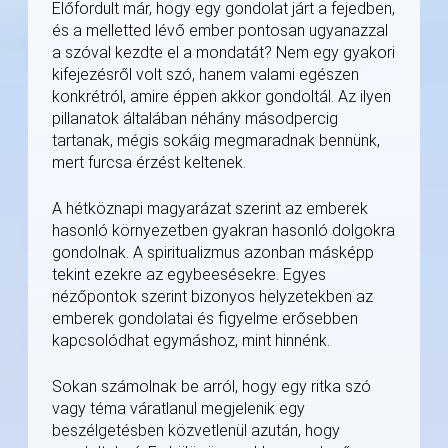
Előfordult már, hogy egy gondolat járt a fejedben,
és a melletted lévő ember pontosan ugyanazzal
a szóval kezdte el a mondatát? Nem egy gyakori
kifejezésről volt szó, hanem valami egészen
konkrétról, amire éppen akkor gondoltál. Az ilyen
pillanatok általában néhány másodpercig
tartanak, mégis sokáig megmaradnak bennünk,
mert furcsa érzést keltenek.
A hétköznapi magyarázat szerint az emberek
hasonló környezetben gyakran hasonló dolgokra
gondolnak. A spiritualizmus azonban másképp
tekint ezekre az egybeesésekre. Egyes
nézőpontok szerint bizonyos helyzetekben az
emberek gondolatai és figyelme erősebben
kapcsolódhat egymáshoz, mint hinnénk.
Sokan számolnak be arról, hogy egy ritka szó
vagy téma váratlanul megjelenik egy
beszélgetésben közvetlenül azután, hogy