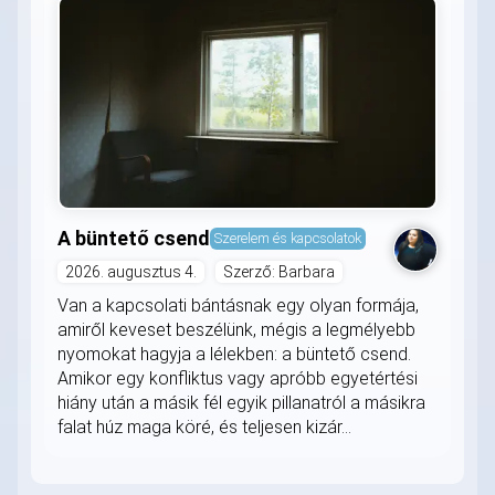
A büntető csend
Szerelem és kapcsolatok
2026. augusztus 4.
Szerző: Barbara
Van a kapcsolati bántásnak egy olyan formája,
amiről keveset beszélünk, mégis a legmélyebb
nyomokat hagyja a lélekben: a büntető csend.
Amikor egy konfliktus vagy apróbb egyetértési
hiány után a másik fél egyik pillanatról a másikra
falat húz maga köré, és teljesen kizár...