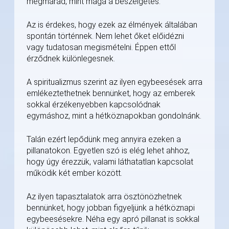
megmarad, mint maga a beszélgetés.
Az is érdekes, hogy ezek az élmények általában
spontán történnek. Nem lehet őket előidézni
vagy tudatosan megismételni. Éppen ettől
érződnek különlegesnek.
A spiritualizmus szerint az ilyen egybeesések arra
emlékeztethetnek bennünket, hogy az emberek
sokkal érzékenyebben kapcsolódnak
egymáshoz, mint a hétköznapokban gondolnánk.
Talán ezért lepődünk meg annyira ezeken a
pillanatokon. Egyetlen szó is elég lehet ahhoz,
hogy úgy érezzük, valami láthatatlan kapcsolat
működik két ember között.
Az ilyen tapasztalatok arra ösztönözhetnek
bennünket, hogy jobban figyeljünk a hétköznapi
egybeesésekre. Néha egy apró pillanat is sokkal