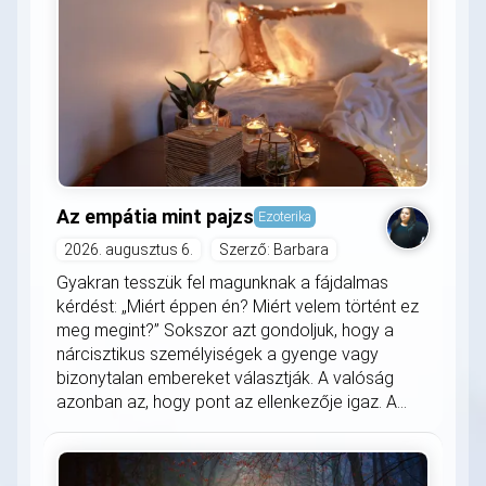
Az empátia mint pajzs
Ezoterika
2026. augusztus 6.
Szerző: Barbara
Gyakran tesszük fel magunknak a fájdalmas
kérdést: „Miért éppen én? Miért velem történt ez
meg megint?” Sokszor azt gondoljuk, hogy a
nárcisztikus személyiségek a gyenge vagy
bizonytalan embereket választják. A valóság
azonban az, hogy pont az ellenkezője igaz. A...