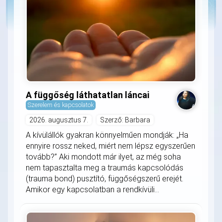
A függőség láthatatlan láncai
Szerelem és kapcsolatok
2026. augusztus 7.
Szerző: Barbara
A kívülállók gyakran könnyelműen mondják: „Ha
ennyire rossz neked, miért nem lépsz egyszerűen
tovább?” Aki mondott már ilyet, az még soha
nem tapasztalta meg a traumás kapcsolódás
(trauma bond) pusztító, függőségszerű erejét.
Amikor egy kapcsolatban a rendkívüli...