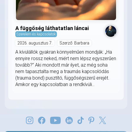
A függőség láthatatlan láncai
Szerelem és kapcsolatok
2026. augusztus 7.
Szerző: Barbara
A kívülállók gyakran könnyelműen mondják: „Ha
ennyire rossz neked, miért nem lépsz egyszerűen
tovább?” Aki mondott már ilyet, az még soha
nem tapasztalta meg a traumás kapcsolódás
(trauma bond) pusztító, függőségszerű erejét.
Amikor egy kapcsolatban a rendkívüli...