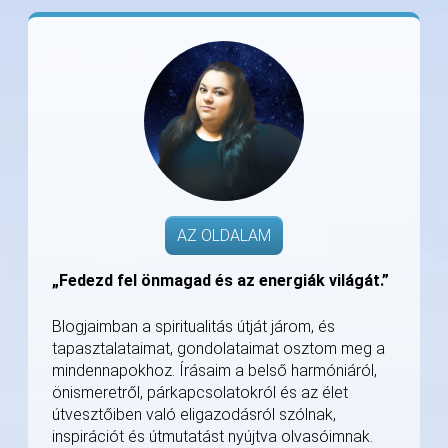
AZ OLDALAM
„Fedezd fel önmagad és az energiák világát.”
Blogjaimban a spiritualitás útját járom, és
tapasztalataimat, gondolataimat osztom meg a
mindennapokhoz. Írásaim a belső harmóniáról,
önismeretről, párkapcsolatokról és az élet
útvesztőiben való eligazodásról szólnak,
inspirációt és útmutatást nyújtva olvasóimnak.