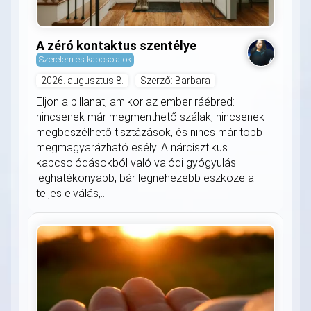
A zéró kontaktus szentélye
Szerelem és kapcsolatok
2026. augusztus 8.
Szerző: Barbara
Eljön a pillanat, amikor az ember ráébred:
nincsenek már megmenthető szálak, nincsenek
megbeszélhető tisztázások, és nincs már több
megmagyarázható esély. A nárcisztikus
kapcsolódásokból való valódi gyógyulás
leghatékonyabb, bár legnehezebb eszköze a
teljes elválás,...