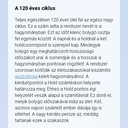
A 120 éves ciklus
Teljes egészében 120 évet ölel fel az egész nagy
ciklus. Ez a szám adta a rendszer nevét is a
hagyományban. Ezt az időt kilenc bolygó osztja
fel egymás között. A napnál és a holdnál a két
holdcsomópont is szerepet kap. Mindegyik
bolygó egy meghatározott hosszúságú
időszakot ural. A sorrendjük és a hosszuk a
hagyományban pontosan rögzített. A rendszer
szorosan kötődik az életszakaszokat kiszámító
asztrológia
keleti hagyományához. A
kiindulópontot a Hold születéskori helyzete
határozza meg. Ehhez a Hold pontos égi
helyzetét veszik alapul a számításnál. Ez dönti el,
melyik bolygó időszakával indul az élet. Két,
azonos napon született ember dásája így is
eltérhet. A nagy kérdés persze az, meddig
tartanak ezek a szakaszok.