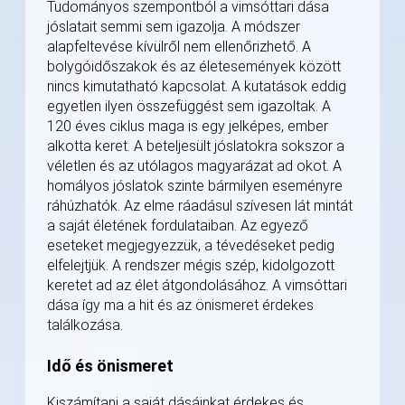
Tudományos szempontból a vimsóttari dása
jóslatait semmi sem igazolja. A módszer
alapfeltevése kívülről nem ellenőrizhető. A
bolygóidőszakok és az életesemények között
nincs kimutatható kapcsolat. A kutatások eddig
egyetlen ilyen összefüggést sem igazoltak. A
120 éves ciklus maga is egy jelképes, ember
alkotta keret. A beteljesült jóslatokra sokszor a
véletlen és az utólagos magyarázat ad okot. A
homályos jóslatok szinte bármilyen eseményre
ráhúzhatók. Az elme ráadásul szívesen lát mintát
a saját életének fordulataiban. Az egyező
eseteket megjegyezzük, a tévedéseket pedig
elfelejtjük. A rendszer mégis szép, kidolgozott
keretet ad az élet átgondolásához. A vimsóttari
dása így ma a hit és az önismeret érdekes
találkozása.
Idő és önismeret
Kiszámítani a saját dásáinkat érdekes és