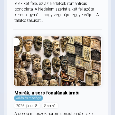
lélek két fele, ez az ikerlelkek romantikus
gondolata. A hiedelem szerint a két fél azóta
keresi egymást, hogy végül újra eggyé váljon. A
találkozásukat...
Moirák, a sors fonalának úrnői
Vallás és mitológia
2026. július 8.
Szerző:
A görög mítoszok három sorsistennője, akik