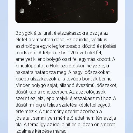
Bolygók által uralt életszakaszokra osztja az
életet a vimsóttari dása. Ez az indiai, védikus
asztrológia egyik legfontosabb időzítő és jóslási
módszere. A teljes ciklus 120 évet ölel fel,
amelyet kilenc bolygó oszt fel egymás között. A
kiindulópontot a Hold születéskori helyzete, a
naksatra határozza meg. A nagy időszakokat
kisebb alszakaszokra is tovább bontják benne.
Minden bolygó saját, állandó évszámú időszakot,
dását kap a rendszerben. Az asztrológusok
szerint ez jelzi, épp melyik életszakasz mit hoz. A
dását mindig a teljes születési képlettel együtt
értelmezik. A tudomány szerint azonban a
jóslatait semmilyen mérhető adat nem támasztja
alá. A téma így az idő, a hit és a józan önismeret
izgalmas kérdése marad.