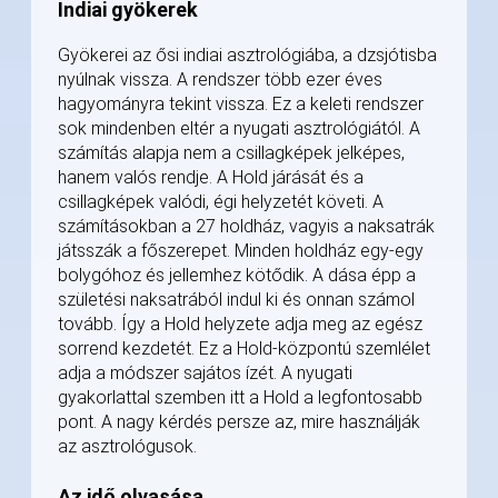
Indiai gyökerek
Gyökerei az ősi indiai asztrológiába, a dzsjótisba
nyúlnak vissza. A rendszer több ezer éves
hagyományra tekint vissza. Ez a keleti rendszer
sok mindenben eltér a nyugati asztrológiától. A
számítás alapja nem a csillagképek jelképes,
hanem valós rendje. A Hold járását és a
csillagképek valódi, égi helyzetét követi. A
számításokban a 27 holdház, vagyis a naksatrák
játsszák a főszerepet. Minden holdház egy-egy
bolygóhoz és jellemhez kötődik. A dása épp a
születési naksatrából indul ki és onnan számol
tovább. Így a Hold helyzete adja meg az egész
sorrend kezdetét. Ez a Hold-központú szemlélet
adja a módszer sajátos ízét. A nyugati
gyakorlattal szemben itt a Hold a legfontosabb
pont. A nagy kérdés persze az, mire használják
az asztrológusok.
Az idő olvasása