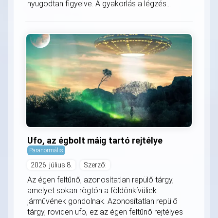
nyugodtan figyelve. A gyakorlás a légzés...
Ufo, az égbolt máig tartó rejtélye
Paranormális
2026. július 8.
Szerző:
Az égen feltűnő, azonosítatlan repülő tárgy,
amelyet sokan rögtön a földönkívüliek
járművének gondolnak. Azonosítatlan repülő
tárgy, röviden ufo, ez az égen feltűnő rejtélyes