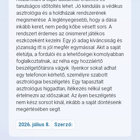
tanulságos időtöltés lehet. Jó kiindulás a védikus
asztrológia és a holdházak rendszerének
megismerése. A leglényegesebb, hogy a dása
inkább keret, nem pedig kőbe vésett sors. A
rendszert érdemes az önismeret játékos
eszközeként kezelni. Egy jó adag kíváncsiság és
józanság itt is jól megfér egymással. Akit a saját
életútja, a fordulói és a lehetőségei komolyabban
foglalkoztatnak, az néha egy hozzáértő
beszélgetőtársra vágyik. Ilyenkor sokat adhat
egy telefonon kérhető, személyre szabott
asztrológiai beszélgetés. Egy tapasztalt
asztrológus higgadtan, ítélkezés nélkül segít
értelmezni az időszakait. Az ilyen beszélgetés
nem kész sorsot kínál, inkább a saját döntéseink
megértésében segít.
2026. július 8.
Szerző: