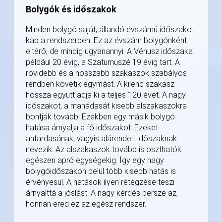
Bolygók és időszakok
Minden bolygó saját, állandó évszámú időszakot
kap a rendszerben. Ez az évszám bolygónként
eltérő, de mindig ugyanannyi. A Vénusz időszaka
például 20 évig, a Szaturnuszé 19 évig tart. A
rövidebb és a hosszabb szakaszok szabályos
rendben követik egymást. A kilenc szakasz
hossza együtt adja ki a teljes 120 évet. A nagy
időszakot, a mahádasát kisebb alszakaszokra
bontják tovább. Ezekben egy másik bolygó
hatása árnyalja a fő időszakot. Ezeket
antardasának, vagyis alárendelt időszaknak
nevezik. Az alszakaszok tovább is oszthatók
egészen apró egységekig. Így egy nagy
bolygóidőszakon belül több kisebb hatás is
érvényesül. A hatások ilyen rétegzése teszi
árnyalttá a jóslást. A nagy kérdés persze az,
honnan ered ez az egész rendszer.