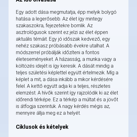
Egy adott dása megmutatja, épp melyik bolygó
hatása a legerősebb. Az élet így mintegy
szakaszokra, fejezetekre bomlik. Az
asztrológusok szerint ez jelzi az élet éppen
aktuális témáit. Egy jó időszak kedvező, egy
nehéz szakasz próbásabb évekre utalhat. A
módszerrel próbálják időzíteni a fontos
életeseményeket. A házasság, a munka vagy a
költözés idejét is így keresik. A dását mindig a
teljes születési képlettel együtt értelmezik. Míg a
képlet a mit, a dása inkább a mikor kérdésére
felel. A kettő együtt adja ki a teljes, részletes
elemzést. A hívők szerint így rajzolódik ki az élet
időrendi térképe. Ez a térkép a múltat és a jövőt
is átfogja szerintük. A nagy kérdés mégis az,
mennyire állja meg ez a helyét.
Ciklusok és kételyek