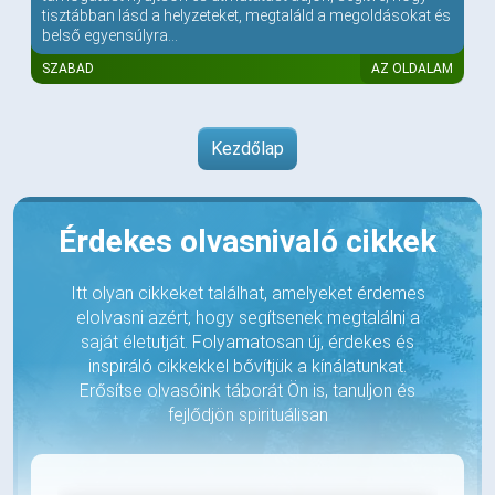
tisztábban lásd a helyzeteket, megtaláld a megoldásokat és
belső egyensúlyra...
SZABAD
AZ OLDALAM
Kezdőlap
Érdekes olvasnivaló cikkek
Itt olyan cikkeket találhat, amelyeket érdemes
elolvasni azért, hogy segítsenek megtalálni a
saját életutját. Folyamatosan új, érdekes és
inspiráló cikkekkel bővítjük a kínálatunkat.
Erősítse olvasóink táborát Ön is, tanuljon és
fejlődjön spirituálisan