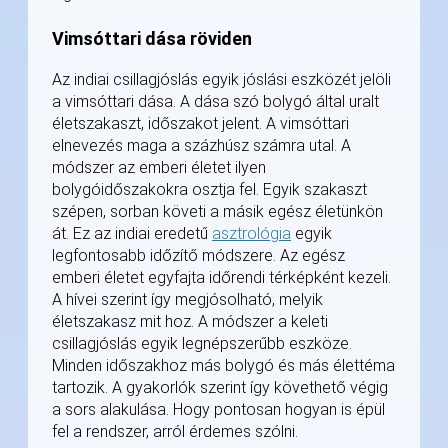
Vimsóttari dása röviden
Az indiai csillagjóslás egyik jóslási eszközét jelöli
a vimsóttari dása. A dása szó bolygó által uralt
életszakaszt, időszakot jelent. A vimsóttari
elnevezés maga a százhúsz számra utal. A
módszer az emberi életet ilyen
bolygóidőszakokra osztja fel. Egyik szakaszt
szépen, sorban követi a másik egész életünkön
át. Ez az indiai eredetű
asztrológia
egyik
legfontosabb időzítő módszere. Az egész
emberi életet egyfajta időrendi térképként kezeli.
A hívei szerint így megjósolható, melyik
életszakasz mit hoz. A módszer a keleti
csillagjóslás egyik legnépszerűbb eszköze.
Minden időszakhoz más bolygó és más élettéma
tartozik. A gyakorlók szerint így követhető végig
a sors alakulása. Hogy pontosan hogyan is épül
fel a rendszer, arról érdemes szólni.