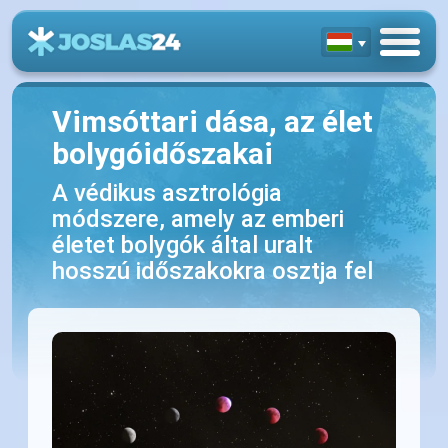
Vimsóttari dása, az élet
bolygóidőszakai
A védikus asztrológia
módszere, amely az emberi
életet bolygók által uralt
hosszú időszakokra osztja fel