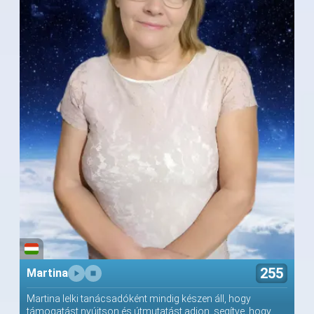
255
Martina
Martina lelki tanácsadóként mindig készen áll, hogy
támogatást nyújtson és útmutatást adjon, segítve, hogy