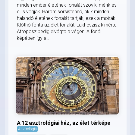
minden ember életének fonalát szövik, mérik és
el is vágják. Három sorsistennő, akik minden
halandó életének fonalát tartják, ezek a moirák.
Klóthó fonta az élet fonalát, Lakheszisz kimérte,
Atroposz pedig elvágta a végén. A fonál
képében így a...
A 12 asztrológiai ház, az élet térképe
Asztrológia