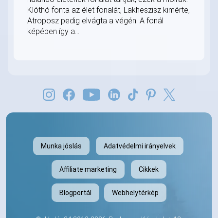
Klóthó fonta az élet fonalát, Lakheszisz kimérte,
Atroposz pedig elvágta a végén. A fonál
képében így a...
Munka jóslás
Adatvédelmi irányelvek
Affiliate marketing
Cikkek
Blogportál
Webhelytérkép