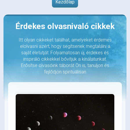
Kezdőlap
Érdekes olvasnivaló cikkek
Itt olyan cikkeket találhat, amelyeket érdemes
elolvasni azért, hogy segítsenek megtalálni a
saját életutját. Folyamatosan új, érdekes és
inspiráló cikkekkel bővítjük a kínálatunkat.
Erősítse olvasóink táborát Ön is, tanuljon és
fejlődjön spirituálisan