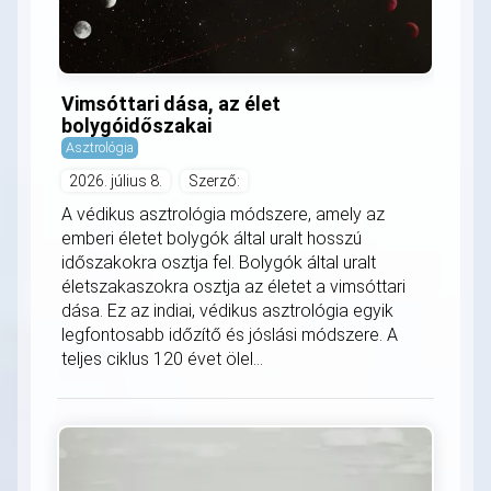
Vimsóttari dása, az élet
bolygóidőszakai
Asztrológia
2026. július 8.
Szerző:
A védikus asztrológia módszere, amely az
emberi életet bolygók által uralt hosszú
időszakokra osztja fel. Bolygók által uralt
életszakaszokra osztja az életet a vimsóttari
dása. Ez az indiai, védikus asztrológia egyik
legfontosabb időzítő és jóslási módszere. A
teljes ciklus 120 évet ölel...