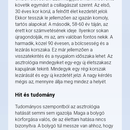
követik egymást a csillagászat szerint. Az első,
30 éves kor körül, a felnőtt élet kezdetét jelöli.
Ekkor tesszük le jellemzően az igazán komoly,
tartós alapokat. A második, 58-60 év táján, az
érett kor számvetésének ideje. Ilyenkor sokan
újragondolják, mi az, ami valóban fontos nekik. A
harmadik, közel 90 évesen, a bölcsesség és a
lezárás korszaka. Ez már jellemzően a
visszatekintés és a nyugalom időszaka lehet. Az
asztrológia mindegyiket egy-egy új életszakasz
kapujának tekinti. Mindegyik egy régi korszak
lezárását és egy új kezdetét jelzi. A nagy kérdés
mégis az, mennyire állja meg mindez a helyét.
Hit és tudomány
Tudományos szempontból az asztrológia
hatását semmi sem igazolja. Maga a bolygó
körforgása valós, de az élettani hatása nincs
bizonyítva. A bolygó túl messze van ahhoz, hogy