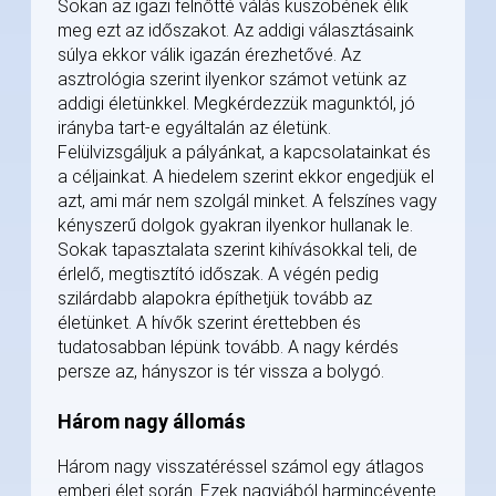
Sokan az igazi felnőtté válás küszöbének élik
meg ezt az időszakot. Az addigi választásaink
súlya ekkor válik igazán érezhetővé. Az
asztrológia szerint ilyenkor számot vetünk az
addigi életünkkel. Megkérdezzük magunktól, jó
irányba tart-e egyáltalán az életünk.
Felülvizsgáljuk a pályánkat, a kapcsolatainkat és
a céljainkat. A hiedelem szerint ekkor engedjük el
azt, ami már nem szolgál minket. A felszínes vagy
kényszerű dolgok gyakran ilyenkor hullanak le.
Sokak tapasztalata szerint kihívásokkal teli, de
érlelő, megtisztító időszak. A végén pedig
szilárdabb alapokra építhetjük tovább az
életünket. A hívők szerint érettebben és
tudatosabban lépünk tovább. A nagy kérdés
persze az, hányszor is tér vissza a bolygó.
Három nagy állomás
Három nagy visszatéréssel számol egy átlagos
emberi élet során. Ezek nagyjából harmincévente