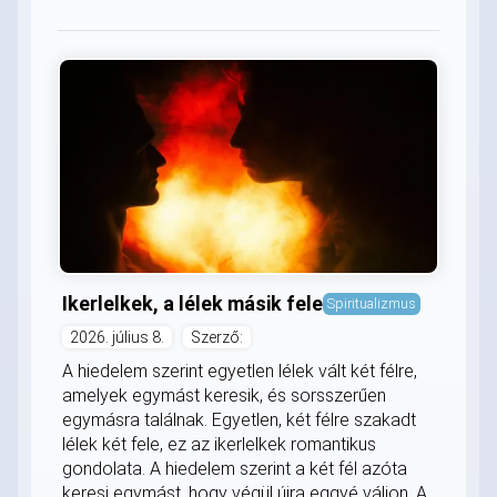
Ikerlelkek, a lélek másik fele
Spiritualizmus
2026. július 8.
Szerző:
A hiedelem szerint egyetlen lélek vált két félre,
amelyek egymást keresik, és sorsszerűen
egymásra találnak. Egyetlen, két félre szakadt
lélek két fele, ez az ikerlelkek romantikus
gondolata. A hiedelem szerint a két fél azóta
keresi egymást, hogy végül újra eggyé váljon. A