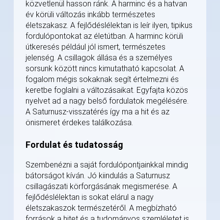
közvetlenül hasson ránk. A harminc és a hatvan
év körüli változás inkább természetes
életszakasz. A fejlődéslélektan is leír ilyen, tipikus
fordulópontokat az életútban. A harminc körüli
útkeresés például jól ismert, természetes
jelenség. A csillagok állása és a személyes
sorsunk között nincs kimutatható kapcsolat. A
fogalom mégis sokaknak segít értelmezni és
keretbe foglalni a változásaikat. Egyfajta közös
nyelvet ad a nagy belső fordulatok megélésére.
A Saturnusz-visszatérés így ma a hit és az
önismeret érdekes találkozása.
Fordulat és tudatosság
Szembenézni a saját fordulópontjainkkal mindig
bátorságot kíván. Jó kiindulás a Saturnusz
csillagászati körforgásának megismerése. A
fejlődéslélektan is sokat elárul a nagy
életszakaszok természetéről. A megbízható
források a hitet és a tudományos szemléletet is