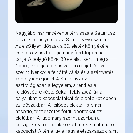
Nagyjából harmincévente tér vissza a Saturnusz
a születési helyére, ez a Saturnusz-visszatérés.
Az első ilyen időszak a 30. életév környékére
esik, és az asztrológia nagy fordulópontnak
tartja. A bolygó közel 30 év alatt kerüli meg a
Napot, ez adja a ciklus valódi alapját. A hívei
szerint ilyenkor a felnőtté válás és a számvetés
komoly ideje jön el. A Saturnusz az
asztrológiában a fegyelem, a rend és a
felelősség jelképe. Sokan felülvizsgálják a
pályájukat, a kapcsolataikat és a céljaikat ebben
az időszakban. A fejlődéslélektan is ismer
hasonló, természetes fordulópontokat az
életútban. A tudomány szerint azonban a
csillagok és a sorsunk között nincs kimutatható
kapcsolat. A téma így a nagy életszakaszok, a hit