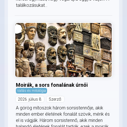
találkozásukat...
Moirák, a sors fonalának úrnői
Vallás és mitológia
2026. július 8.
Szerző:
A görög mítoszok három sorsistennője, akik
minden ember életének fonalát szövik, mérik és
el is vágják. Három sorsistennő, akik minden
halandó életének fonalát tartják, ezek a moirák.