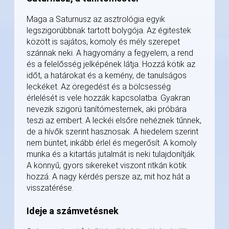
Maga a Saturnusz az asztrológia egyik
legszigorúbbnak tartott bolygója. Az égitestek
között is sajátos, komoly és mély szerepet
szánnak neki. A hagyomány a fegyelem, a rend
és a felelősség jelképének látja. Hozzá kötik az
időt, a határokat és a kemény, de tanulságos
leckéket. Az öregedést és a bölcsesség
érlelését is vele hozzák kapcsolatba. Gyakran
nevezik szigorú tanítómesternek, aki próbára
teszi az embert. A leckéi elsőre nehéznek tűnnek,
de a hívők szerint hasznosak. A hiedelem szerint
nem büntet, inkább érlel és megerősít. A komoly
munka és a kitartás jutalmát is neki tulajdonítják.
A könnyű, gyors sikereket viszont ritkán kötik
hozzá. A nagy kérdés persze az, mit hoz hát a
visszatérése.
Ideje a számvetésnek