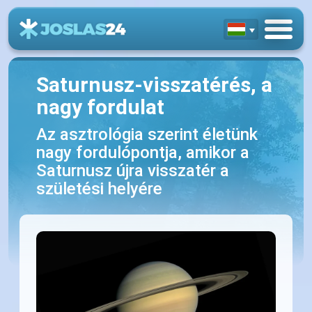
Saturnusz-visszatérés, a
nagy fordulat
Az asztrológia szerint életünk
nagy fordulópontja, amikor a
Saturnusz újra visszatér a
születési helyére