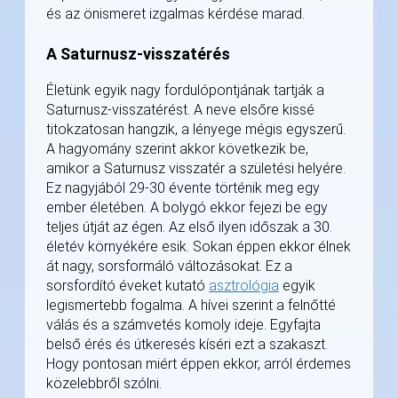
és az önismeret izgalmas kérdése marad.
A Saturnusz-visszatérés
Életünk egyik nagy fordulópontjának tartják a
Saturnusz-visszatérést. A neve elsőre kissé
titokzatosan hangzik, a lényege mégis egyszerű.
A hagyomány szerint akkor következik be,
amikor a Saturnusz visszatér a születési helyére.
Ez nagyjából 29-30 évente történik meg egy
ember életében. A bolygó ekkor fejezi be egy
teljes útját az égen. Az első ilyen időszak a 30.
életév környékére esik. Sokan éppen ekkor élnek
át nagy, sorsformáló változásokat. Ez a
sorsfordító éveket kutató
asztrológia
egyik
legismertebb fogalma. A hívei szerint a felnőtté
válás és a számvetés komoly ideje. Egyfajta
belső érés és útkeresés kíséri ezt a szakaszt.
Hogy pontosan miért éppen ekkor, arról érdemes
közelebbről szólni.