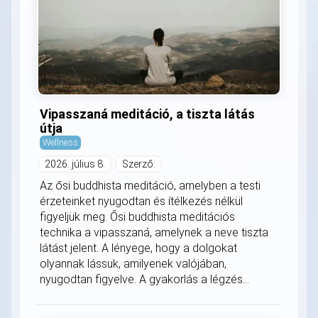
Vipasszaná meditáció, a tiszta látás
útja
Wellness
2026. július 8.
Szerző:
Az ősi buddhista meditáció, amelyben a testi
érzeteinket nyugodtan és ítélkezés nélkül
figyeljük meg. Ősi buddhista meditációs
technika a vipasszaná, amelynek a neve tiszta
látást jelent. A lényege, hogy a dolgokat
olyannak lássuk, amilyenek valójában,
nyugodtan figyelve. A gyakorlás a légzés...