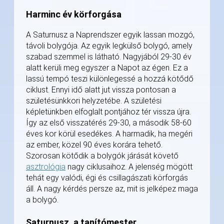
Harminc év körforgása
A Saturnusz a Naprendszer egyik lassan mozgó,
távoli bolygója. Az egyik legkülső bolygó, amely
szabad szemmel is látható. Nagyjából 29-30 év
alatt kerüli meg egyszer a Napot az égen. Ez a
lassú tempó teszi különlegessé a hozzá kötődő
ciklust. Ennyi idő alatt jut vissza pontosan a
születésünkkori helyzetébe. A születési
képletünkben elfoglalt pontjához tér vissza újra.
Így az első visszatérés 29-30, a második 58-60
éves kor körül esedékes. A harmadik, ha megéri
az ember, közel 90 éves korára tehető.
Szorosan kötődik a bolygók járását követő
asztrológia
nagy ciklusaihoz. A jelenség mögött
tehát egy valódi, égi és csillagászati körforgás
áll. A nagy kérdés persze az, mit is jelképez maga
a bolygó.
Saturnusz, a tanítómester