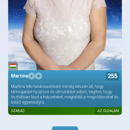
255
Martina
Martina lelki tanácsadóként mindig készen áll, hogy
támogatást nyújtson és útmutatást adjon, segítve, hogy
tisztábban lásd a helyzeteket, megtaláld a megoldásokat és
belső egyensúlyra...
SZABAD
AZ OLDALAM