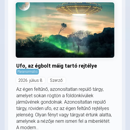
Ufo, az égbolt máig tartó rejtélye
Paranormális
2026. július 8.
Szerző:
Az égen feltűnő, azonosítatlan repülő tárgy,
amelyet sokan rögtön a földönkívüliek
járművének gondolnak. Azonosítatlan repülő
tárgy, röviden ufo, ez az égen feltűnő rejtélyes
jelenség. Olyan fényt vagy tárgyat értünk alatta,
amelynek a nézője nem ismeri fel a mibenlétét.
A modern...