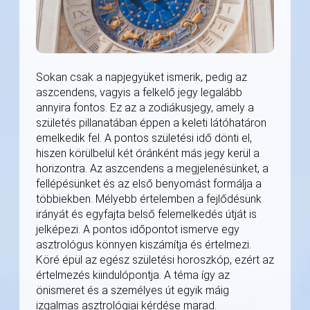
Sokan csak a napjegyüket ismerik, pedig az
aszcendens, vagyis a felkelő jegy legalább
annyira fontos. Ez az a zodiákusjegy, amely a
születés pillanatában éppen a keleti látóhatáron
emelkedik fel. A pontos születési idő dönti el,
hiszen körülbelül két óránként más jegy kerül a
horizontra. Az aszcendens a megjelenésünket, a
fellépésünket és az első benyomást formálja a
többiekben. Mélyebb értelemben a fejlődésünk
irányát és egyfajta belső felemelkedés útját is
jelképezi. A pontos időpontot ismerve egy
asztrológus könnyen kiszámítja és értelmezi.
Köré épül az egész születési horoszkóp, ezért az
értelmezés kiindulópontja. A téma így az
önismeret és a személyes út egyik máig
izgalmas asztrológiai kérdése marad.