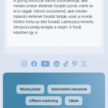
A görög mítoszok három sorsistennője, akik
minden ember életének fonalát szövik, mérik és
el is vágják. Három sorsistennő, akik minden
halandó életének fonalát tartják, ezek a moirák.
Klóthó fonta az élet fonalát, Lakheszisz kimérte,
Atroposz pedig elvágta a végén. A fonál
képében így a...
Munka jóslás
Adatvédelmi irányelvek
Affiliate marketing
Cikkek