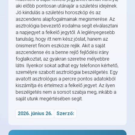
aki előbb pontosan utánajár a születési idejének.
Jó kiindulás a születési horoszkóp és az
aszcendens alapfogalmainak megismerése. Az
asztrológia bevezető irodalma segít elválasztani
a napjegyet a felkelő jegytől. A leglényegesebb
tanulság, hogy itt nem kész jóslat, hanem az
önismeret finom eszköze rejlik. Akit a saját
aszcendense és a benne rejlő fejlődési irány
foglalkoztat, az gyakran szeretne mélyebbre
látni. Ilyenkor sokat adhat egy telefonon kérhető,
személyre szabott asztrológiai beszélgetés. Egy
avatott asztrológus a percre pontos adatokból
kiszámítja és értelmezi a felkelő jegyet. Az ilyen
beszélgetés nem a sorsot szabja meg, inkább a
saját utunk megértésében segít.
2026. június 26.
Szerző: