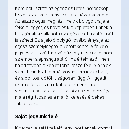
Köré épül szinte az egész születési horoszkóp,
hiszen az aszcendens jelöli ki a házak kezdetét.
Az asztrológus megnézi, melyik bolygó uralja a
felkelő jegyet, és hová esik a képletben. Ennek a
bolygónak az állapota az egész élet alaptónusát
is színezi. Ez a jelölő bolygó tovább árnyalja az
egész személyiségről alkotott képet. A felkelő
jegy és a hozzá tartozó ház együtt sokat elmond
az ember alaphangulatáról. Az értelmező innen
halad tovább a képlet többi része felé. A bírálók
szerint mindez tudományosan nem igazolható,
és a pontos időtől túlságosan függ. A higgadt
szemlélő számára inkább önismereti tükör,
semmint csalhatatlan jóslat. Az aszcendens így
ma a régi tudás és a mai önkeresés érdekes
találkozása.
Saját jegyünk felé
Kideríteni a saját felkelő jegyünket annak könnyű,