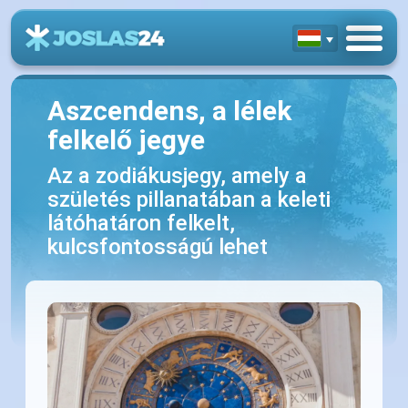
Aszcendens, a lélek
felkelő jegye
Az a zodiákusjegy, amely a
születés pillanatában a keleti
látóhatáron felkelt,
kulcsfontosságú lehet