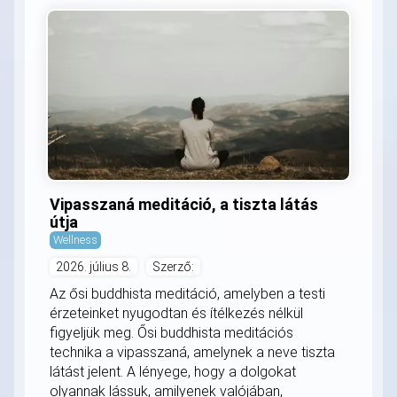
Vipasszaná meditáció, a tiszta látás
útja
Wellness
2026. július 8.
Szerző:
Az ősi buddhista meditáció, amelyben a testi
érzeteinket nyugodtan és ítélkezés nélkül
figyeljük meg. Ősi buddhista meditációs
technika a vipasszaná, amelynek a neve tiszta
látást jelent. A lényege, hogy a dolgokat
olyannak lássuk, amilyenek valójában,