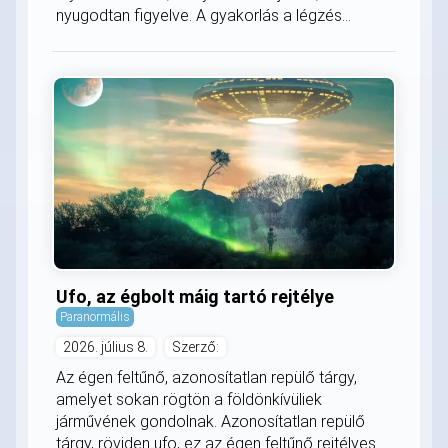
nyugodtan figyelve. A gyakorlás a légzés...
Ufo, az égbolt máig tartó rejtélye
Paranormális
2026. július 8.
Szerző:
Az égen feltűnő, azonosítatlan repülő tárgy,
amelyet sokan rögtön a földönkívüliek
járművének gondolnak. Azonosítatlan repülő
tárgy, röviden ufo, ez az égen feltűnő rejtélyes