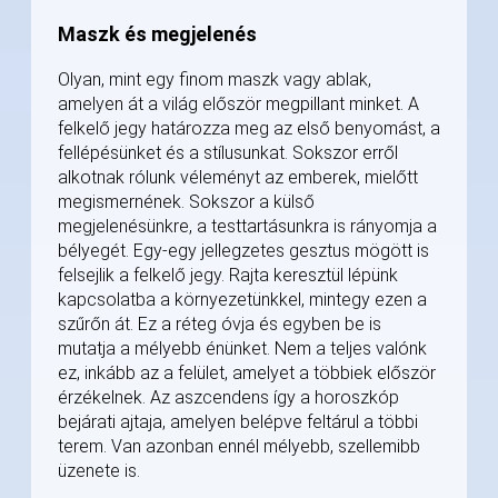
Maszk és megjelenés
Olyan, mint egy finom maszk vagy ablak,
amelyen át a világ először megpillant minket. A
felkelő jegy határozza meg az első benyomást, a
fellépésünket és a stílusunkat. Sokszor erről
alkotnak rólunk véleményt az emberek, mielőtt
megismernének. Sokszor a külső
megjelenésünkre, a testtartásunkra is rányomja a
bélyegét. Egy-egy jellegzetes gesztus mögött is
felsejlik a felkelő jegy. Rajta keresztül lépünk
kapcsolatba a környezetünkkel, mintegy ezen a
szűrőn át. Ez a réteg óvja és egyben be is
mutatja a mélyebb énünket. Nem a teljes valónk
ez, inkább az a felület, amelyet a többiek először
érzékelnek. Az aszcendens így a horoszkóp
bejárati ajtaja, amelyen belépve feltárul a többi
terem. Van azonban ennél mélyebb, szellemibb
üzenete is.