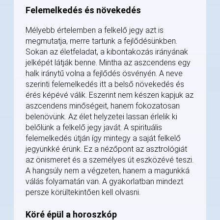
Felemelkedés és növekedés
Mélyebb értelemben a felkelő jegy azt is
megmutatja, merre tartunk a fejlődésünkben.
Sokan az életfeladat, a kibontakozás irányának
jelképét látják benne. Mintha az aszcendens egy
halk iránytű volna a fejlődés ösvényén. A neve
szerinti felemelkedés itt a belső növekedés és
érés képévé válik. Eszerint nem készen kapjuk az
aszcendens minőségeit, hanem fokozatosan
belenövünk. Az élet helyzetei lassan érlelik ki
belőlünk a felkelő jegy javát. A spirituális
felemelkedés útján így mintegy a saját felkelő
jegyünkké érünk. Ez a nézőpont az asztrológiát
az önismeret és a személyes út eszközévé teszi.
A hangsúly nem a végzeten, hanem a magunkká
válás folyamatán van. A gyakorlatban mindezt
persze körültekintően kell olvasni.
Köré épül a horoszkóp