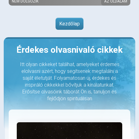
NEM DOLGOZIK
AZ OLDALAM
Kezdőlap
Érdekes olvasnivaló cikkek
Itt olyan cikkeket találhat, amelyeket érdemes
elolvasni azért, hogy segítsenek megtalálni a
saját életutját. Folyamatosan új, érdekes és
inspiráló cikkekkel bővítjük a kínálatunkat.
Erősítse olvasóink táborát Ön is, tanuljon és
fejlődjön spirituálisan