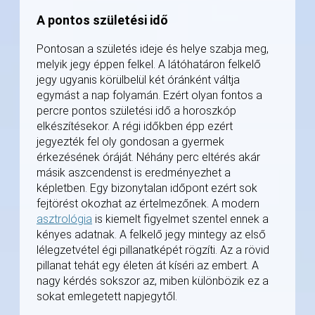
A pontos születési idő
Pontosan a születés ideje és helye szabja meg,
melyik jegy éppen felkel. A látóhatáron felkelő
jegy ugyanis körülbelül két óránként váltja
egymást a nap folyamán. Ezért olyan fontos a
percre pontos születési idő a horoszkóp
elkészítésekor. A régi időkben épp ezért
jegyezték fel oly gondosan a gyermek
érkezésének óráját. Néhány perc eltérés akár
másik aszcendenst is eredményezhet a
képletben. Egy bizonytalan időpont ezért sok
fejtörést okozhat az értelmezőnek. A modern
asztrológia
is kiemelt figyelmet szentel ennek a
kényes adatnak. A felkelő jegy mintegy az első
lélegzetvétel égi pillanatképét rögzíti. Az a rövid
pillanat tehát egy életen át kíséri az embert. A
nagy kérdés sokszor az, miben különbözik ez a
sokat emlegetett napjegytől.