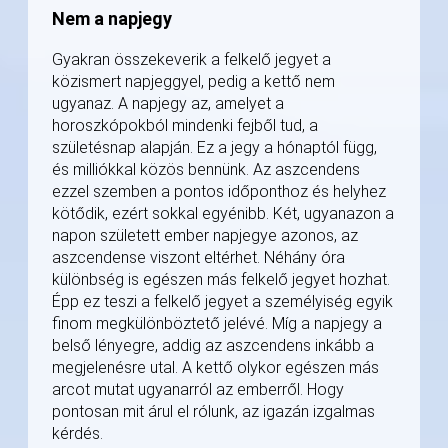
Nem a napjegy
Gyakran összekeverik a felkelő jegyet a
közismert napjeggyel, pedig a kettő nem
ugyanaz. A napjegy az, amelyet a
horoszkópokból mindenki fejből tud, a
születésnap alapján. Ez a jegy a hónaptól függ,
és milliókkal közös bennünk. Az aszcendens
ezzel szemben a pontos időponthoz és helyhez
kötődik, ezért sokkal egyénibb. Két, ugyanazon a
napon született ember napjegye azonos, az
aszcendense viszont eltérhet. Néhány óra
különbség is egészen más felkelő jegyet hozhat.
Épp ez teszi a felkelő jegyet a személyiség egyik
finom megkülönböztető jelévé. Míg a napjegy a
belső lényegre, addig az aszcendens inkább a
megjelenésre utal. A kettő olykor egészen más
arcot mutat ugyanarról az emberről. Hogy
pontosan mit árul el rólunk, az igazán izgalmas
kérdés.