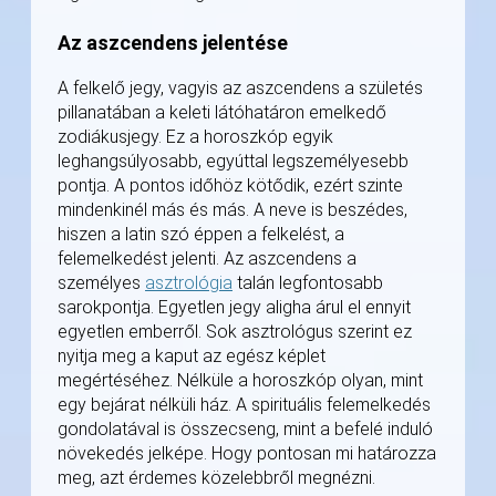
Az aszcendens jelentése
A felkelő jegy, vagyis az aszcendens a születés
pillanatában a keleti látóhatáron emelkedő
zodiákusjegy. Ez a horoszkóp egyik
leghangsúlyosabb, egyúttal legszemélyesebb
pontja. A pontos időhöz kötődik, ezért szinte
mindenkinél más és más. A neve is beszédes,
hiszen a latin szó éppen a felkelést, a
felemelkedést jelenti. Az aszcendens a
személyes
asztrológia
talán legfontosabb
sarokpontja. Egyetlen jegy aligha árul el ennyit
egyetlen emberről. Sok asztrológus szerint ez
nyitja meg a kaput az egész képlet
megértéséhez. Nélküle a horoszkóp olyan, mint
egy bejárat nélküli ház. A spirituális felemelkedés
gondolatával is összecseng, mint a befelé induló
növekedés jelképe. Hogy pontosan mi határozza
meg, azt érdemes közelebbről megnézni.