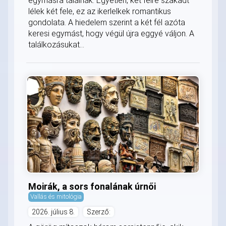
egymásra találnak. Egyetlen, két félre szakadt
lélek két fele, ez az ikerlelkek romantikus
gondolata. A hiedelem szerint a két fél azóta
keresi egymást, hogy végül újra eggyé váljon. A
találkozásukat...
Moirák, a sors fonalának úrnői
Vallás és mitológia
2026. július 8.
Szerző: