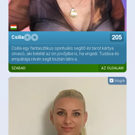
205
Csilla
Csilla egy fantasztikus spirituális segítő és tarot kártya
olvasó, aki belelát az ön jövőjébe is, ha engedi. Tudása és
empátiája révén segít tisztán látni a...
SZABAD
AZ OLDALAM
blogok