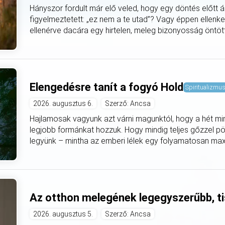
Hányszor fordult már elő veled, hogy egy döntés előtt á
figyelmeztetett: „ez nem a te utad”? Vagy éppen ellenke
ellenérve dacára egy hirtelen, meleg bizonyosság öntötte
Elengedésre tanít a fogyó Hold
Spiritualizmu
2026. augusztus 6.
Szerző: Ancsa
Hajlamosak vagyunk azt várni magunktól, hogy a hét mi
legjobb formánkat hozzuk. Hogy mindig teljes gőzzel pö
legyünk – mintha az emberi lélek egy folyamatosan max
Az otthon melegének legegyszerűbb, ti
2026. augusztus 5.
Szerző: Ancsa