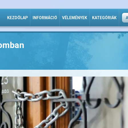
KEZDŐLAP
INFORMÁCIÓ
VÉLEMÉNYEK
KATEGÓRIÁK
álomban