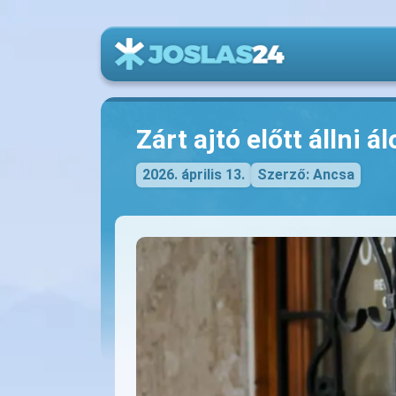
Zárt ajtó előtt állni 
2026. április 13.
Szerző: Ancsa