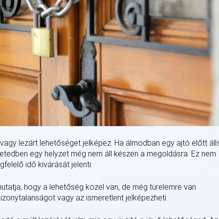
agy lezárt lehetőséget jelképez. Ha álmodban egy ajtó előtt álls
y életedben egy helyzet még nem áll készen a megoldásra. Ez nem
felelő idő kivárását jelenti.
 mutatja, hogy a lehetőség közel van, de még türelemre van
zonytalanságot vagy az ismeretlent jelképezheti.