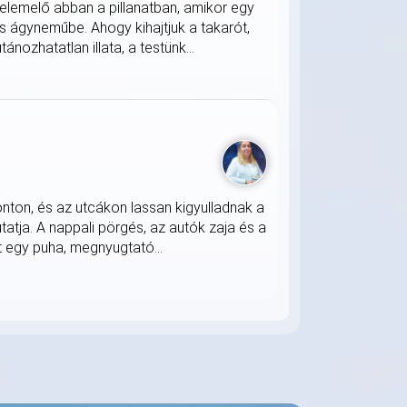
lemelő abban a pillanatban, amikor egy
s ágyneműbe. Ahogy kihajtjuk a takarót,
nozhatatlan illata, a testünk...
onton, és az utcákon lassan kigyulladnak a
atja. A nappali pörgés, az autók zaja és a
 egy puha, megnyugtató...