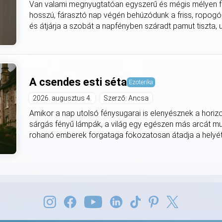
Van valami megnyugtatóan egyszerű és mégis mélyen fe
hosszú, fárasztó nap végén behúzódunk a friss, ropogó
és átjárja a szobát a napfényben száradt pamut tiszta, utá
A csendes esti séta
Ezoterika
2026. augusztus 4.
Szerző: Ancsa
Amikor a nap utolsó fénysugarai is elenyésznek a horiz
sárgás fényű lámpák, a világ egy egészen más arcát mut
rohanó emberek forgataga fokozatosan átadja a helyét