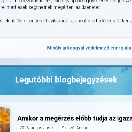
 ajtó a múlt lezárását jelzi, míg egy új ajtó a jövő lehetőségeit. Az
idre, mert ezek segíthetnek megérteni az üzenetet.
is jelent. Nem minden út nyílik meg azonnal, mert a lélek időt kér 
Mihály arkangyal védelmező energiája
Legutóbbi blogbejegyzések
Amikor a megérzés előbb tudja az igaz
2026. augusztus 7.
Szerző: Ancsa