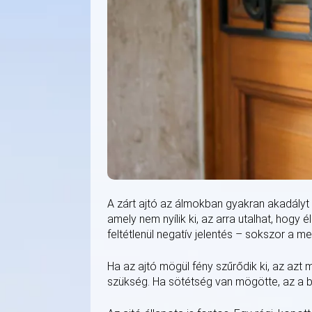
A zárt ajtó az álmokban gyakran akadályt v
amely nem nyílik ki, az arra utalhat, hog
feltétlenül negatív jelentés – sokszor a meg
Ha az ajtó mögül fény szűrődik ki, az azt
szükség. Ha sötétség van mögötte, az a bi