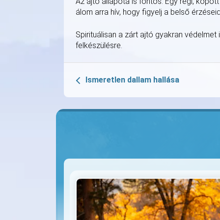
Az ajtó állapota is fontos. Egy régi, kopott
álom arra hív, hogy figyelj a belső érzése
Spirituálisan a zárt ajtó gyakran védelmet 
felkészülésre.
Ismeretlen dallam hallása