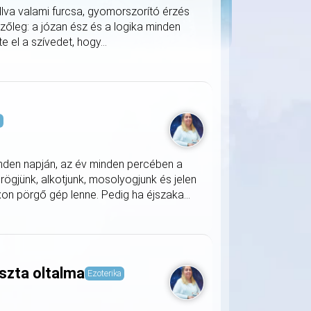
llva valami furcsa, gyomorszorító érzés
zőleg: a józan ész és a logika minden
 el a szívedet, hogy...
s
nden napján, az év minden percében a
rögjünk, alkotjunk, mosolyogjunk és jelen
on pörgő gép lenne. Pedig ha éjszaka...
szta oltalma
Ezoterika