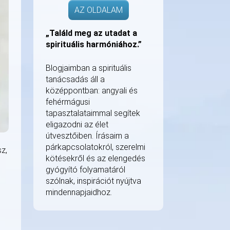
AZ OLDALAM
„Találd meg az utadat a
spirituális harmóniához.”
Blogjaimban a spirituális
tanácsadás áll a
középpontban: angyali és
fehérmágusi
tapasztalataimmal segítek
eligazodni az élet
útvesztőiben. Írásaim a
párkapcsolatokról, szerelmi
z,
kötésekről és az elengedés
gyógyító folyamatáról
szólnak, inspirációt nyújtva
mindennapjaidhoz.