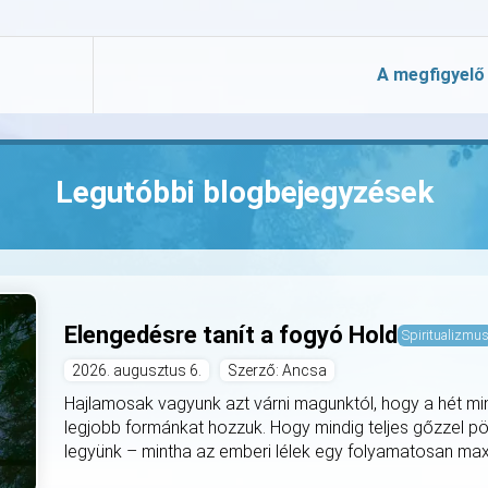
A megfigyelő
Legutóbbi blogbejegyzések
Elengedésre tanít a fogyó Hold
Spiritualizmu
2026. augusztus 6.
Szerző: Ancsa
Hajlamosak vagyunk azt várni magunktól, hogy a hét mi
legjobb formánkat hozzuk. Hogy mindig teljes gőzzel pö
legyünk – mintha az emberi lélek egy folyamatosan max