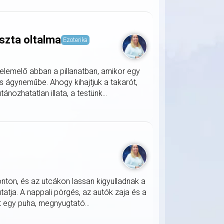
szta oltalma
Ezoterika
lemelő abban a pillanatban, amikor egy
s ágyneműbe. Ahogy kihajtjuk a takarót,
nozhatatlan illata, a testünk...
onton, és az utcákon lassan kigyulladnak a
atja. A nappali pörgés, az autók zaja és a
 egy puha, megnyugtató...