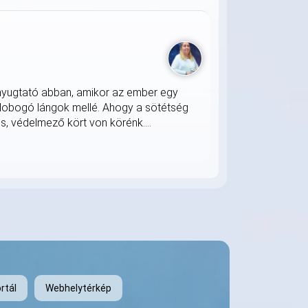
nyugtató abban, amikor az ember egy
 lobogó lángok mellé. Ahogy a sötétség
s, védelmező kört von körénk....
rtál
Webhelytérkép