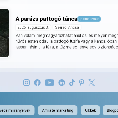
A parázs pattogó tánca
Spiritualizmus
2026. augusztus 3.
Szerző: Ancsa
Van valami megmagyarázhatatlanul ősi és mélyen meg
hűvös estén odaül a pattogó tüzifa vagy a kandallóban
lassan rásimul a tájra, a tűz meleg fénye egy biztonságo
védelmi irányelvek
Affiliate marketing
Cikkek
Blogpo