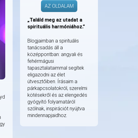
AZ OLDALAM
„Találd meg az utadat a
spirituális harmóniához.”
Blogjaimban a spirituális
tanácsadás áll a
középpontban: angyali és
fehérmágusi
tapasztalataimmal segítek
eligazodni az élet
útvesztőiben. Írásaim a
párkapcsolatokról, szerelmi
kötésekről és az elengedés
nyd
gyógyító folyamatáról
szólnak, inspirációt nyújtva
mindennapjaidhoz.
n
agy