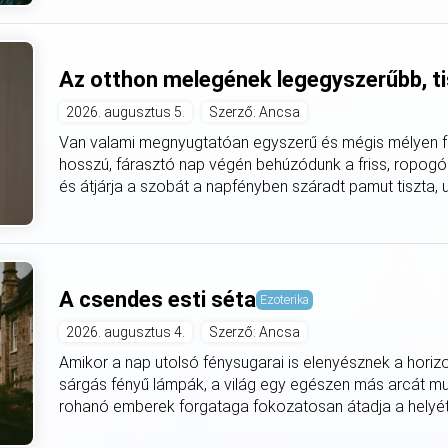
Az otthon melegének legegyszerűbb, ti
2026. augusztus 5.
Szerző: Ancsa
Van valami megnyugtatóan egyszerű és mégis mélyen fe
hosszú, fárasztó nap végén behúzódunk a friss, ropogó
és átjárja a szobát a napfényben száradt pamut tiszta, utá
A csendes esti séta
Ezoterika
2026. augusztus 4.
Szerző: Ancsa
Amikor a nap utolsó fénysugarai is elenyésznek a horiz
sárgás fényű lámpák, a világ egy egészen más arcát mut
rohanó emberek forgataga fokozatosan átadja a helyét