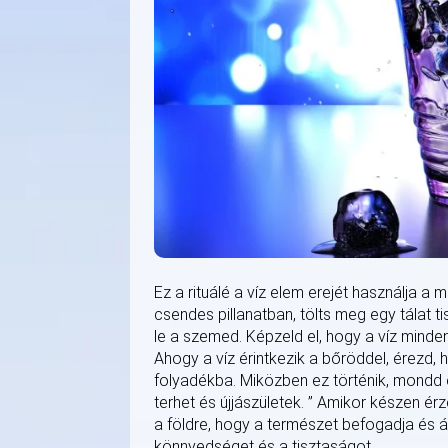
Ez a rituálé a víz elem erejét használja a
csendes pillanatban, tölts meg egy tálat t
le a szemed. Képzeld el, hogy a víz mind
Ahogy a víz érintkezik a bőröddel, érezd,
folyadékba. Miközben ez történik, mondd 
terhet és újjászületek. ” Amikor készen é
a földre, hogy a természet befogadja és áta
könnyedséget és a tisztaságot.