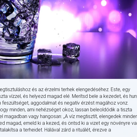
 megtisztuláshoz és az érzelmi terhek elengedéséhez. Este, egy
iszta vízzel, és helyezd magad elé. Merítsd bele a kezedet, és hu
en feszültséget, aggodalmat és negatív érzést magához vonz.
 hogy minden, ami nehézséget okoz, lassan beleoldódik a tiszta
el magadban vagy hangosan: „A víz megtisztít, elengedek minde
rzed magad, emeld ki a kezed, és öntsd ki a vizet egy növényre v
lakítsa a terheidet. Hálával zárd a rituálét, érezve a