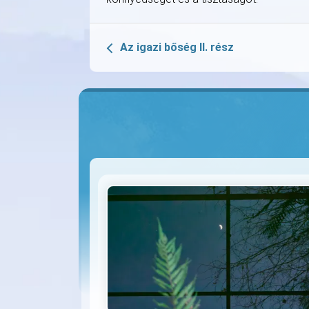
Az igazi bőség II. rész