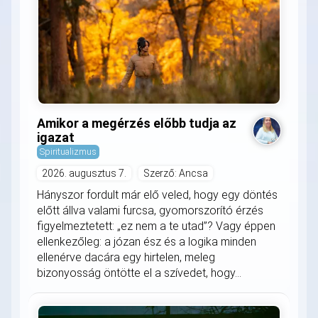
Amikor a megérzés előbb tudja az
igazat
Spiritualizmus
2026. augusztus 7.
Szerző: Ancsa
Hányszor fordult már elő veled, hogy egy döntés
előtt állva valami furcsa, gyomorszorító érzés
figyelmeztetett: „ez nem a te utad”? Vagy éppen
ellenkezőleg: a józan ész és a logika minden
ellenérve dacára egy hirtelen, meleg
bizonyosság öntötte el a szívedet, hogy...