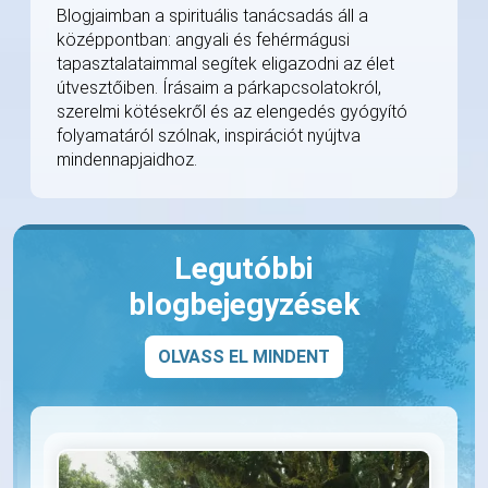
Blogjaimban a spirituális tanácsadás áll a
középpontban: angyali és fehérmágusi
tapasztalataimmal segítek eligazodni az élet
útvesztőiben. Írásaim a párkapcsolatokról,
szerelmi kötésekről és az elengedés gyógyító
folyamatáról szólnak, inspirációt nyújtva
mindennapjaidhoz.
Legutóbbi
blogbejegyzések
OLVASS EL MINDENT