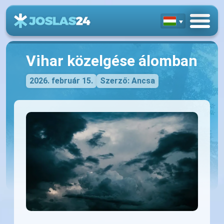
Vihar közelgése álomban
2026. február 15.
Szerző: Ancsa