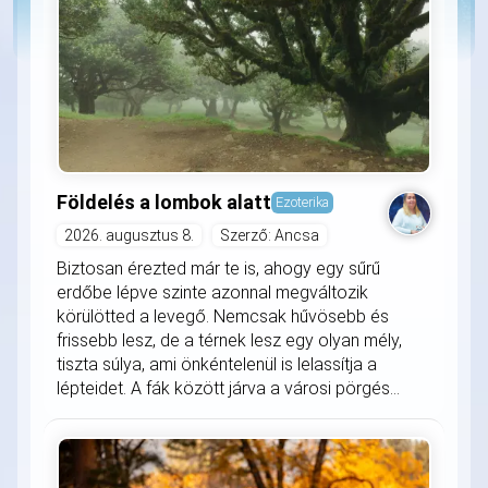
Földelés a lombok alatt
Ezoterika
2026. augusztus 8.
Szerző: Ancsa
Biztosan érezted már te is, ahogy egy sűrű
erdőbe lépve szinte azonnal megváltozik
körülötted a levegő. Nemcsak hűvösebb és
frissebb lesz, de a térnek lesz egy olyan mély,
tiszta súlya, ami önkéntelenül is lelassítja a
lépteidet. A fák között járva a városi pörgés...