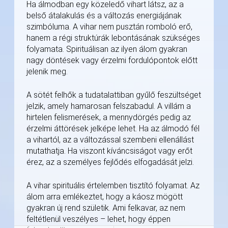
Ha álmodban egy közeledő vihart látsz, az a
belső átalakulás és a változás energiájának
szimbóluma. A vihar nem pusztán romboló erő,
hanem a régi struktúrák lebontásának szükséges
folyamata. Spirituálisan az ilyen álom gyakran
nagy döntések vagy érzelmi fordulópontok előtt
jelenik meg.
A sötét felhők a tudatalattiban gyűlő feszültséget
jelzik, amely hamarosan felszabadul. A villám a
hirtelen felismerések, a mennydörgés pedig az
érzelmi áttörések jelképe lehet. Ha az álmodó fél
a vihartól, az a változással szembeni ellenállást
mutathatja. Ha viszont kíváncsiságot vagy erőt
érez, az a személyes fejlődés elfogadását jelzi.
A vihar spirituális értelemben tisztító folyamat. Az
álom arra emlékeztet, hogy a káosz mögött
gyakran új rend születik. Ami felkavar, az nem
feltétlenül veszélyes – lehet, hogy éppen