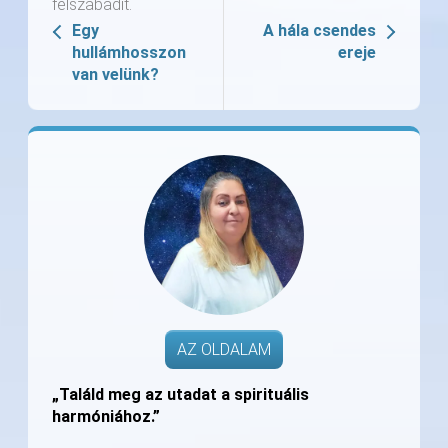
felszabadít.
Egy
A hála csendes
hullámhosszon
ereje
van velünk?
AZ OLDALAM
„Találd meg az utadat a spirituális
harmóniához.”