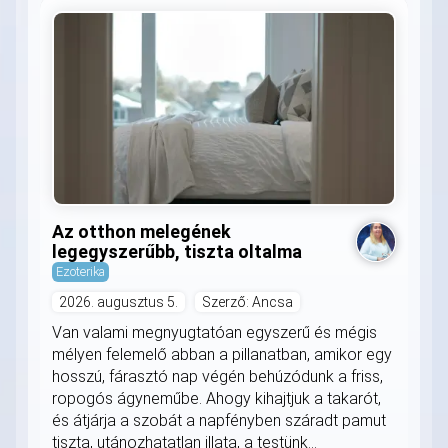
Az otthon melegének
legegyszerűbb, tiszta oltalma
Ezoterika
2026. augusztus 5.
Szerző: Ancsa
Van valami megnyugtatóan egyszerű és mégis
mélyen felemelő abban a pillanatban, amikor egy
hosszú, fárasztó nap végén behúzódunk a friss,
ropogós ágyneműbe. Ahogy kihajtjuk a takarót,
és átjárja a szobát a napfényben száradt pamut
tiszta, utánozhatatlan illata, a testünk...