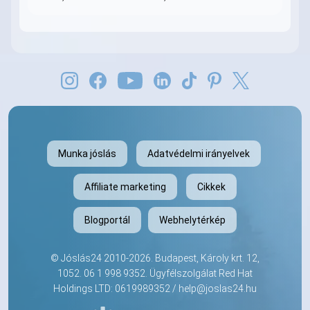
Munka jóslás
Adatvédelmi irányelvek
Affiliate marketing
Cikkek
Blogportál
Webhelytérkép
©
Jóslás24
2010-2026. Budapest, Károly krt. 12,
1052.
06 1 998 9352
. Ügyfélszolgálat Red Hat
Holdings LTD: 0619989352 /
help@joslas24.hu