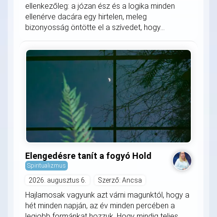
ellenkezőleg: a józan ész és a logika minden
ellenérve dacára egy hirtelen, meleg
bizonyosság öntötte el a szívedet, hogy...
Elengedésre tanít a fogyó Hold
Spiritualizmus
2026. augusztus 6.
Szerző: Ancsa
Hajlamosak vagyunk azt várni magunktól, hogy a
hét minden napján, az év minden percében a
legjobb formánkat hozzuk. Hogy mindig teljes