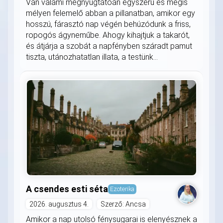
Van valami megnyugtatóan egyszerű és mégis
mélyen felemelő abban a pillanatban, amikor egy
hosszú, fárasztó nap végén behúzódunk a friss,
ropogós ágyneműbe. Ahogy kihajtjuk a takarót,
és átjárja a szobát a napfényben száradt pamut
tiszta, utánozhatatlan illata, a testünk...
A csendes esti séta
Ezoterika
2026. augusztus 4.
Szerző: Ancsa
Amikor a nap utolsó fénysugarai is elenyésznek a