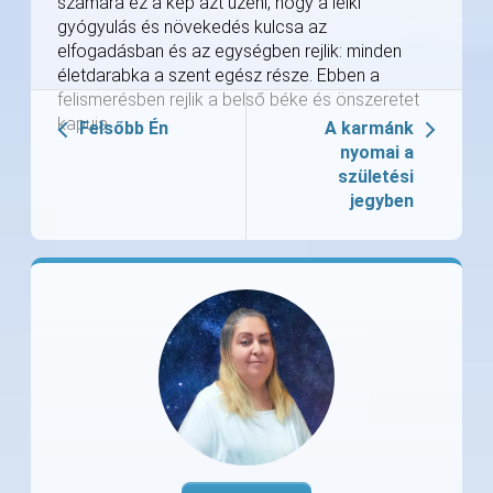
számára ez a kép azt üzeni, hogy a lelki
gyógyulás és növekedés kulcsa az
elfogadásban és az egységben rejlik: minden
életdarabka a szent egész része. Ebben a
felismerésben rejlik a belső béke és önszeretet
kapuja.
Felsőbb Én
A karmánk
nyomai a
születési
jegyben