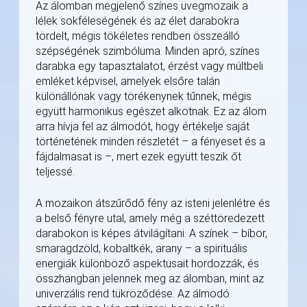
Az álomban megjelenő színes üvegmozaik a
lélek sokféleségének és az élet darabokra
tördelt, mégis tökéletes rendben összeálló
szépségének szimbóluma. Minden apró, színes
darabka egy tapasztalatot, érzést vagy múltbeli
emléket képvisel, amelyek elsőre talán
különállónak vagy törékenynek tűnnek, mégis
együtt harmonikus egészet alkotnak. Ez az álom
arra hívja fel az álmodót, hogy értékelje saját
történetének minden részletét – a fényeset és a
fájdalmasat is –, mert ezek együtt teszik őt
teljessé.
A mozaikon átszűrődő fény az isteni jelenlétre és
a belső fényre utal, amely még a széttöredezett
darabokon is képes átvilágítani. A színek – bíbor,
smaragdzöld, kobaltkék, arany – a spirituális
energiák különböző aspektusait hordozzák, és
összhangban jelennek meg az álomban, mint az
univerzális rend tükröződése. Az álmodó