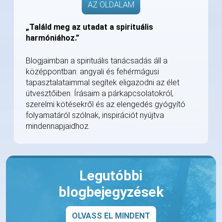
AZ OLDALAM
„Találd meg az utadat a spirituális
harmóniához.”
Blogjaimban a spirituális tanácsadás áll a
középpontban: angyali és fehérmágusi
tapasztalataimmal segítek eligazodni az élet
útvesztőiben. Írásaim a párkapcsolatokról,
szerelmi kötésekről és az elengedés gyógyító
folyamatáról szólnak, inspirációt nyújtva
mindennapjaidhoz.
Legutóbbi
blogbejegyzések
OLVASS EL MINDENT