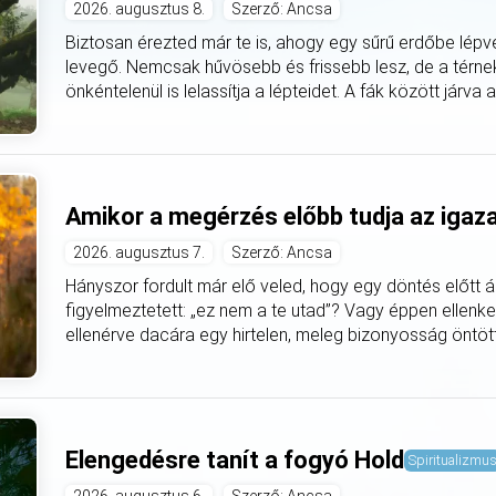
2026. augusztus 8.
Szerző: Ancsa
Biztosan érezted már te is, ahogy egy sűrű erdőbe lépv
levegő. Nemcsak hűvösebb és frissebb lesz, de a térnek 
önkéntelenül is lelassítja a lépteidet. A fák között járva 
Amikor a megérzés előbb tudja az igaz
2026. augusztus 7.
Szerző: Ancsa
Hányszor fordult már elő veled, hogy egy döntés előtt á
figyelmeztetett: „ez nem a te utad”? Vagy éppen ellenke
ellenérve dacára egy hirtelen, meleg bizonyosság öntötte
Elengedésre tanít a fogyó Hold
Spiritualizmu