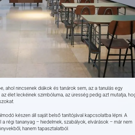
, ahol nincsenek diákok és tanárok sem, az a tanulás egy
la az élet leckéinek szimbóluma, az üresség pedig azt mutatja, ho
szokat.
 álmodó készen áll saját belső tanítójával kapcsolatba lépni. A
hol a régi tananyag – hiedelmek, szabályok, elvárások – már nem
könyvekből, hanem tapasztalatból.