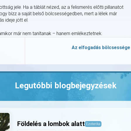
tság jele. Ha a táblát nézed, az a felismerés előtti pillanatot
, hogy bízz a saját belső bölcsességedben, mert a lélek már
 ideje jött el.
a, amikor már nem tanítanak – hanem emlékeztetnek.
Az elfogadás bölcsessége
Legutóbbi blogbejegyzések
Földelés a lombok alatt
Ezoterika