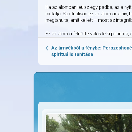
Ha az álomban leülsz egy padba, az a nyitot
mutatja. Spirituálisan ez az álom arra hív
megtanulta, amit kellett – most az integrálás
Ez az álom a felnőtté válás lelki pillanat
Az árnyékból a fénybe: Perszephoné
spirituális tanítása