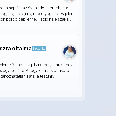
nden napján, az év minden percében a
rögjünk, alkotjunk, mosolyogjunk és jelen
on pörgő gép lenne. Pedig ha éjszaka...
szta oltalma
Ezoterika
lemelő abban a pillanatban, amikor egy
s ágyneműbe. Ahogy kihajtjuk a takarót,
nozhatatlan illata, a testünk...