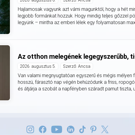
2026. augusztus 6.
Szerző: Ancsa
Hajlamosak vagyunk azt várni magunktól, hogy a hét mi
legjobb formánkat hozzuk. Hogy mindig teljes gőzzel pö
legyünk – mintha az emberi lélek egy folyamatosan max
Az otthon melegének legegyszerűbb, ti
2026. augusztus 5.
Szerző: Ancsa
Van valami megnyugtatóan egyszerű és mégis mélyen fe
hosszú, fárasztó nap végén behúzódunk a friss, ropogó
és átjárja a szobát a napfényben száradt pamut tiszta, utá