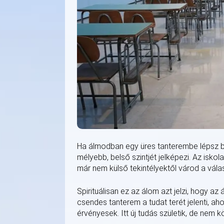
Ha álmodban egy üres tanterembe lépsz be
mélyebb, belső szintjét jelképezi. Az isko
már nem külső tekintélyektől várod a vála
Spirituálisan ez az álom azt jelzi, hogy az
csendes tanterem a tudat terét jelenti, a
érvényesek. Itt új tudás születik, de nem 