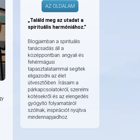
AZ OLDALAM
„Találd meg az utadat a
spirituális harmóniához.”
Blogjaimban a spirituális
tanácsadás áll a
középpontban: angyali és
fehérmágusi
tapasztalataimmal segítek
eligazodni az élet
útvesztőiben. Írásaim a
párkapcsolatokról, szerelmi
kötésekről és az elengedés
gy
gyógyító folyamatáról
szólnak, inspirációt nyújtva
mindennapjaidhoz.