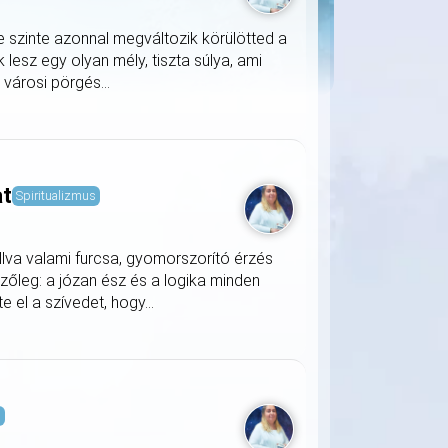
e szinte azonnal megváltozik körülötted a
lesz egy olyan mély, tiszta súlya, ami
a városi pörgés...
at
Spiritualizmus
llva valami furcsa, gyomorszorító érzés
zőleg: a józan ész és a logika minden
 el a szívedet, hogy...
s