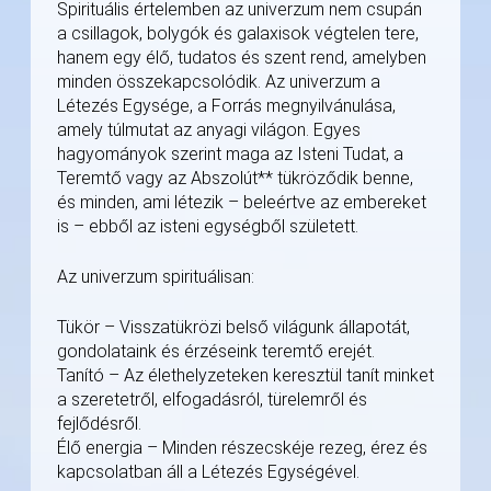
Spirituális értelemben az univerzum nem csupán
a csillagok, bolygók és galaxisok végtelen tere,
hanem egy élő, tudatos és szent rend, amelyben
minden összekapcsolódik. Az univerzum a
Létezés Egysége, a Forrás megnyilvánulása,
amely túlmutat az anyagi világon. Egyes
hagyományok szerint maga az Isteni Tudat, a
Teremtő vagy az Abszolút** tükröződik benne,
és minden, ami létezik – beleértve az embereket
is – ebből az isteni egységből született.
Az univerzum spirituálisan:
Tükör – Visszatükrözi belső világunk állapotát,
gondolataink és érzéseink teremtő erejét.
Tanító – Az élethelyzeteken keresztül tanít minket
a szeretetről, elfogadásról, türelemről és
fejlődésről.
Élő energia – Minden részecskéje rezeg, érez és
kapcsolatban áll a Létezés Egységével.