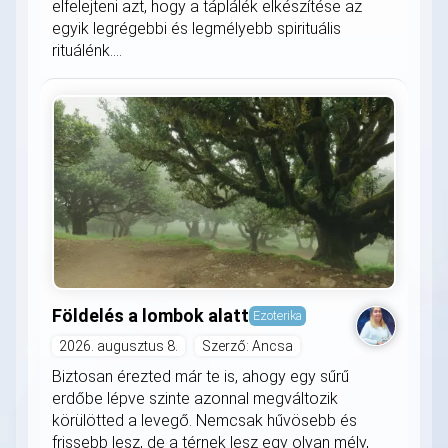
elfelejteni azt, hogy a táplálék elkészítése az
egyik legrégebbi és legmélyebb spirituális
rituálénk....
Földelés a lombok alatt
Ezoterika
2026. augusztus 8.
Szerző: Ancsa
Biztosan érezted már te is, ahogy egy sűrű
erdőbe lépve szinte azonnal megváltozik
körülötted a levegő. Nemcsak hűvösebb és
frissebb lesz, de a térnek lesz egy olyan mély,