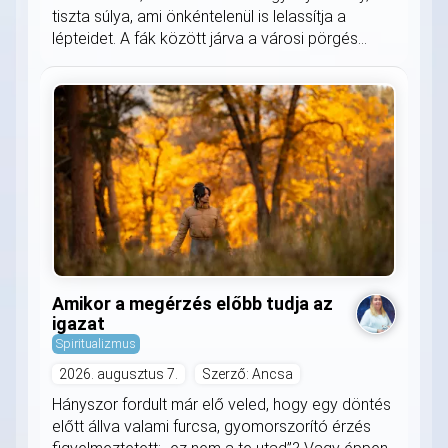
tiszta súlya, ami önkéntelenül is lelassítja a
lépteidet. A fák között járva a városi pörgés...
Amikor a megérzés előbb tudja az
igazat
Spiritualizmus
2026. augusztus 7.
Szerző: Ancsa
Hányszor fordult már elő veled, hogy egy döntés
előtt állva valami furcsa, gyomorszorító érzés