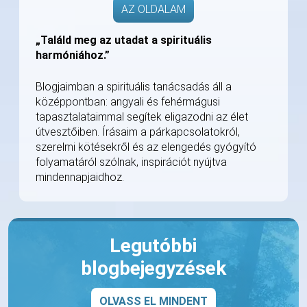
AZ OLDALAM
„Találd meg az utadat a spirituális
harmóniához.”
Blogjaimban a spirituális tanácsadás áll a
középpontban: angyali és fehérmágusi
tapasztalataimmal segítek eligazodni az élet
útvesztőiben. Írásaim a párkapcsolatokról,
szerelmi kötésekről és az elengedés gyógyító
folyamatáról szólnak, inspirációt nyújtva
mindennapjaidhoz.
Legutóbbi
blogbejegyzések
OLVASS EL MINDENT