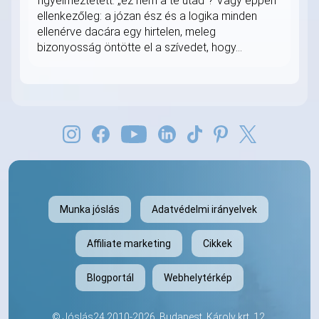
figyelmeztetett: „ez nem a te utad”? Vagy éppen
ellenkezőleg: a józan ész és a logika minden
ellenérve dacára egy hirtelen, meleg
bizonyosság öntötte el a szívedet, hogy...
Munka jóslás
Adatvédelmi irányelvek
Affiliate marketing
Cikkek
Blogportál
Webhelytérkép
©
Jóslás24
2010-2026. Budapest, Károly krt. 12,