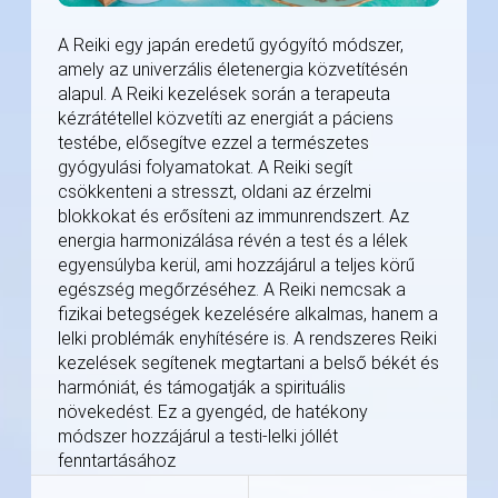
A Reiki egy japán eredetű gyógyító módszer,
amely az univerzális életenergia közvetítésén
alapul. A Reiki kezelések során a terapeuta
kézrátétellel közvetíti az energiát a páciens
testébe, elősegítve ezzel a természetes
gyógyulási folyamatokat. A Reiki segít
csökkenteni a stresszt, oldani az érzelmi
blokkokat és erősíteni az immunrendszert. Az
energia harmonizálása révén a test és a lélek
egyensúlyba kerül, ami hozzájárul a teljes körű
egészség megőrzéséhez. A Reiki nemcsak a
fizikai betegségek kezelésére alkalmas, hanem a
lelki problémák enyhítésére is. A rendszeres Reiki
kezelések segítenek megtartani a belső békét és
harmóniát, és támogatják a spirituális
növekedést. Ez a gyengéd, de hatékony
módszer hozzájárul a testi-lelki jóllét
fenntartásához