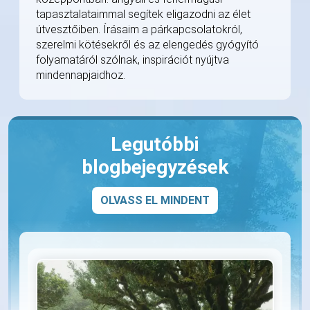
tapasztalataimmal segítek eligazodni az élet
útvesztőiben. Írásaim a párkapcsolatokról,
szerelmi kötésekről és az elengedés gyógyító
folyamatáról szólnak, inspirációt nyújtva
mindennapjaidhoz.
Legutóbbi
blogbejegyzések
OLVASS EL MINDENT