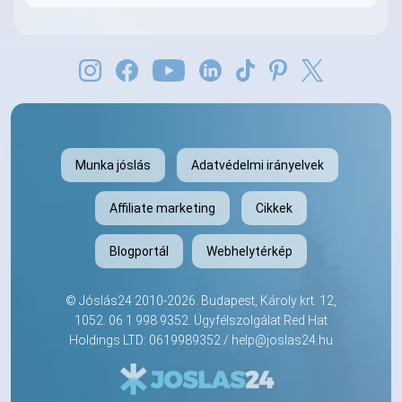
Munka jóslás
Adatvédelmi irányelvek
Affiliate marketing
Cikkek
Blogportál
Webhelytérkép
©
Jóslás24
2010-2026. Budapest, Károly krt. 12,
1052.
06 1 998 9352
. Ügyfélszolgálat Red Hat
Holdings LTD: 0619989352 /
help@joslas24.hu