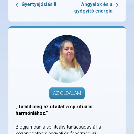
Gyertyajóslás II
Angyalok és a
gyógyító energia
AZ OLDALAM
„Találd meg az utadat a spirituális
harmóniához.”
Blogjaimban a spirituális tanácsadás áll a
középpontban: angyali és fehérmágusi