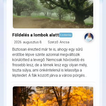
Földelés a lombok alatt
Ezoterika
2026. augusztus 8.
Szerző: Ancsa
Biztosan érezted már te is, ahogy egy sűrű
erdőbe lépve szinte azonnal megváltozik
körülötted a levegő. Nemcsak hűvösebb és
frissebb lesz, de a térnek lesz egy olyan mély,
tiszta súlya, ami önkéntelenül is lelassítja a
lépteidet. A fák között járva a városi pörgés...