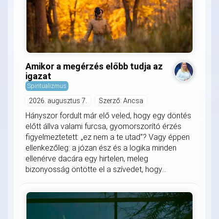
Amikor a megérzés előbb tudja az
igazat
Spiritualizmus
2026. augusztus 7.
Szerző: Ancsa
Hányszor fordult már elő veled, hogy egy döntés
előtt állva valami furcsa, gyomorszorító érzés
figyelmeztetett: „ez nem a te utad”? Vagy éppen
ellenkezőleg: a józan ész és a logika minden
ellenérve dacára egy hirtelen, meleg
bizonyosság öntötte el a szívedet, hogy...