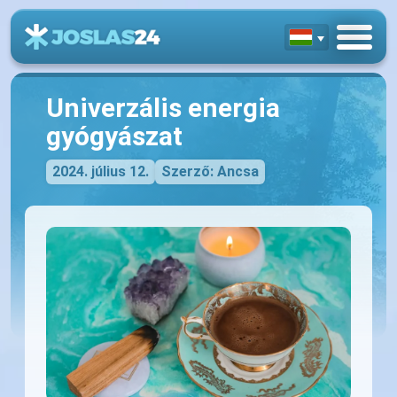
Univerzális energia
gyógyászat
2024. július 12.
Szerző: Ancsa