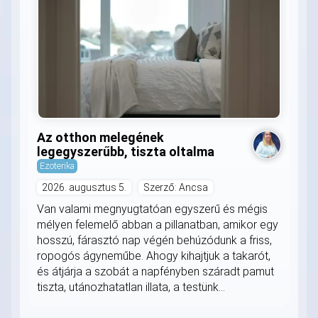
Az otthon melegének
legegyszerűbb, tiszta oltalma
Ezoterika
2026. augusztus 5.
Szerző: Ancsa
Van valami megnyugtatóan egyszerű és mégis
mélyen felemelő abban a pillanatban, amikor egy
hosszú, fárasztó nap végén behúzódunk a friss,
ropogós ágyneműbe. Ahogy kihajtjuk a takarót,
és átjárja a szobát a napfényben száradt pamut
tiszta, utánozhatatlan illata, a testünk...