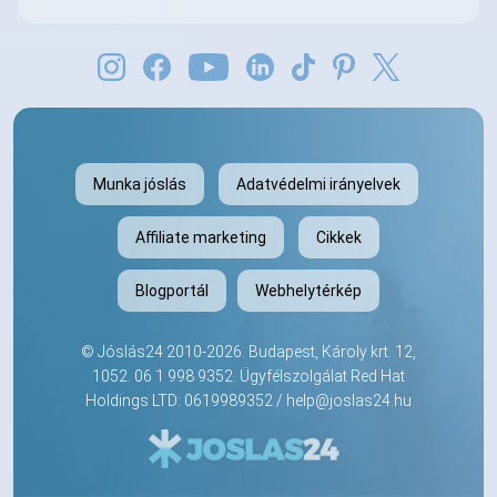
Munka jóslás
Adatvédelmi irányelvek
Affiliate marketing
Cikkek
Blogportál
Webhelytérkép
©
Jóslás24
2010-2026. Budapest, Károly krt. 12,
1052.
06 1 998 9352
. Ügyfélszolgálat Red Hat
Holdings LTD: 0619989352 /
help@joslas24.hu