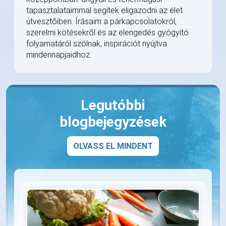
tapasztalataimmal segítek eligazodni az élet
útvesztőiben. Írásaim a párkapcsolatokról,
szerelmi kötésekről és az elengedés gyógyító
folyamatáról szólnak, inspirációt nyújtva
mindennapjaidhoz.
Legutóbbi
blogbejegyzések
OLVASS EL MINDENT