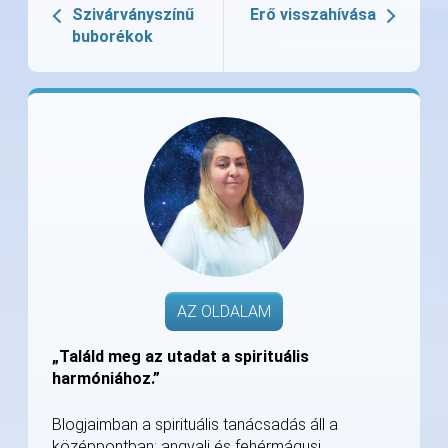
Szivárványszínű
Erő visszahívása
buborékok
AZ OLDALAM
„Találd meg az utadat a spirituális
harmóniához.”
Blogjaimban a spirituális tanácsadás áll a
középpontban: angyali és fehérmágusi