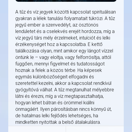
A tűz és víz jegyek közötti kapcsolat spirituálisan
gyakran a lélek tanulási folyamatait tükrözi. A tűz
jegyű ember a szenvedélyt, az ösztönös
lendületet és a cselekvés erejét hordozza, míg a
víz jegyű társ mély érzelmeket, intuíciót és lelki
érzékenységet hoz a kapcsolatba. E kettő
találkozása olyan, mint amikor egy lángot vízzel
öntünk le – vagy eloltja, vagy felforrósítja, attól
függően, mennyi figyelmet és tudatosságot
hoznak a felek a közös térbe. Ha képesek
egymás különbözőségeit elfogadni és
szeretettel kezelni, akkor a kapcsolat rendkívül
gyógyítóvá válhat. A tűz megtanulhat mélyebbre
látni és érezni, míg a víz megtapasztalhatja,
hogyan lehet bátran és örömmel kiállni
önmagáért. Ilyen párosításban nincs könnyű út,
de hatalmas lelki fejlődés lehetséges, ha
mindketten nyitottak a belső átalakulásra.