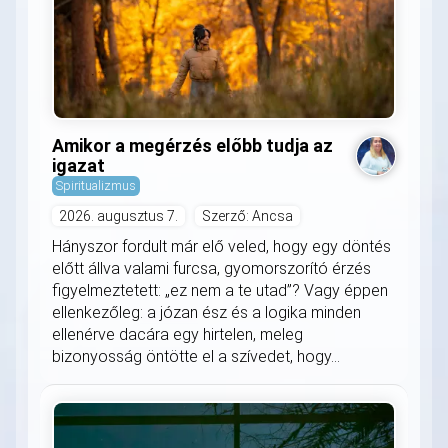
Amikor a megérzés előbb tudja az
igazat
Spiritualizmus
2026. augusztus 7.
Szerző: Ancsa
Hányszor fordult már elő veled, hogy egy döntés
előtt állva valami furcsa, gyomorszorító érzés
figyelmeztetett: „ez nem a te utad”? Vagy éppen
ellenkezőleg: a józan ész és a logika minden
ellenérve dacára egy hirtelen, meleg
bizonyosság öntötte el a szívedet, hogy...