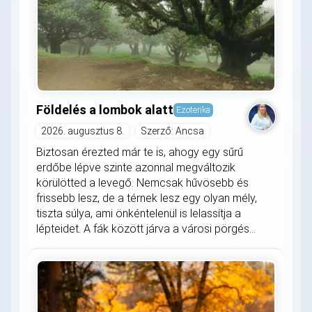
Földelés a lombok alatt
Ezoterika
2026. augusztus 8.
Szerző: Ancsa
Biztosan érezted már te is, ahogy egy sűrű
erdőbe lépve szinte azonnal megváltozik
körülötted a levegő. Nemcsak hűvösebb és
frissebb lesz, de a térnek lesz egy olyan mély,
tiszta súlya, ami önkéntelenül is lelassítja a
lépteidet. A fák között járva a városi pörgés...