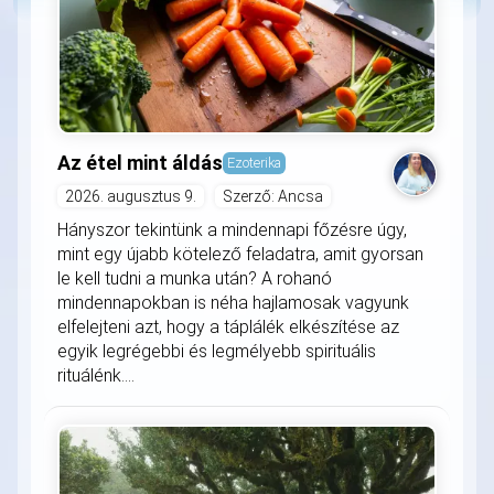
Az étel mint áldás
Ezoterika
2026. augusztus 9.
Szerző: Ancsa
Hányszor tekintünk a mindennapi főzésre úgy,
mint egy újabb kötelező feladatra, amit gyorsan
le kell tudni a munka után? A rohanó
mindennapokban is néha hajlamosak vagyunk
elfelejteni azt, hogy a táplálék elkészítése az
egyik legrégebbi és legmélyebb spirituális
rituálénk....