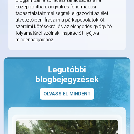
Blogjaimban a spirituális tanácsadás áll a
középpontban: angyali és fehérmágusi
tapasztalataimmal segítek eligazodni az élet
útvesztőiben. Írásaim a párkapcsolatokról,
szerelmi kötésekről és az elengedés gyógyító
folyamatáról szólnak, inspirációt nyújtva
mindennapjaidhoz.
Legutóbbi
blogbejegyzések
OLVASS EL MINDENT