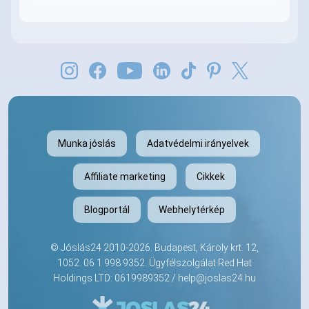
Munka jóslás
Adatvédelmi irányelvek
Affiliate marketing
Cikkek
Blogportál
Webhelytérkép
©
Jóslás24
2010-2026. Budapest, Károly krt. 12,
1052.
06 1 998 9352
. Ügyfélszolgálat Red Hat
Holdings LTD: 0619989352 /
help@joslas24.hu