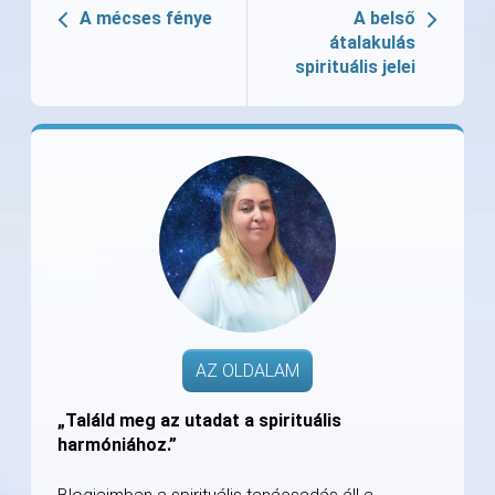
A mécses fénye
A belső
átalakulás
spirituális jelei
AZ OLDALAM
„Találd meg az utadat a spirituális
harmóniához.”