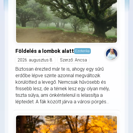
Földelés a lombok alatt
Ezoterika
2026. augusztus 8.
Szerző: Ancsa
Biztosan érezted már te is, ahogy egy sűrű
erdőbe lépve szinte azonnal megváltozik
körülötted a levegő. Nemcsak hűvösebb és
frissebb lesz, de a térnek lesz egy olyan mély,
tiszta súlya, ami önkéntelenül is lelassítja a
lépteidet. A fák között járva a városi pörgés...