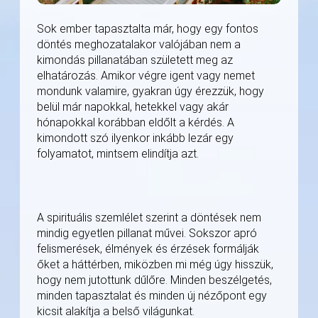
Sok ember tapasztalta már, hogy egy fontos
döntés meghozatalakor valójában nem a
kimondás pillanatában született meg az
elhatározás. Amikor végre igent vagy nemet
mondunk valamire, gyakran úgy érezzük, hogy
belül már napokkal, hetekkel vagy akár
hónapokkal korábban eldőlt a kérdés. A
kimondott szó ilyenkor inkább lezár egy
folyamatot, mintsem elindítja azt.
A spirituális szemlélet szerint a döntések nem
mindig egyetlen pillanat művei. Sokszor apró
felismerések, élmények és érzések formálják
őket a háttérben, miközben mi még úgy hisszük,
hogy nem jutottunk dűlőre. Minden beszélgetés,
minden tapasztalat és minden új nézőpont egy
kicsit alakítja a belső világunkat.