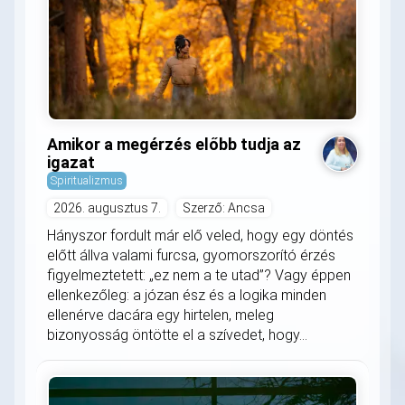
Amikor a megérzés előbb tudja az
igazat
Spiritualizmus
2026. augusztus 7.
Szerző: Ancsa
Hányszor fordult már elő veled, hogy egy döntés
előtt állva valami furcsa, gyomorszorító érzés
figyelmeztetett: „ez nem a te utad”? Vagy éppen
ellenkezőleg: a józan ész és a logika minden
ellenérve dacára egy hirtelen, meleg
bizonyosság öntötte el a szívedet, hogy...