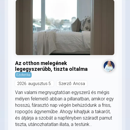
Az otthon melegének
legegyszerűbb, tiszta oltalma
Ezoterika
2026. augusztus 5.
Szerző: Ancsa
Van valami megnyugtatóan egyszerű és mégis
mélyen felemelő abban a pillanatban, amikor egy
hosszú, fárasztó nap végén behúzódunk a friss,
ropogós ágyneműbe. Ahogy kihajtjuk a takarót,
és átjárja a szobát a napfényben száradt pamut
tiszta, utánozhatatlan illata, a testünk...