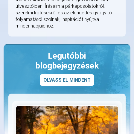
útvesztőiben. Írásaim a párkapcsolatokról,
szerelmi kötésekről és az elengedés gyógyító
folyamatáról szólnak, inspirációt nyújtva
mindennapjaidhoz.
Legutóbbi
blogbejegyzések
OLVASS EL MINDENT