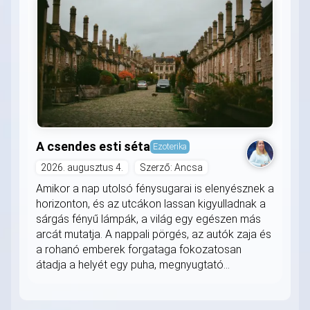
A csendes esti séta
Ezoterika
2026. augusztus 4.
Szerző: Ancsa
Amikor a nap utolsó fénysugarai is elenyésznek a
horizonton, és az utcákon lassan kigyulladnak a
sárgás fényű lámpák, a világ egy egészen más
arcát mutatja. A nappali pörgés, az autók zaja és
a rohanó emberek forgataga fokozatosan
átadja a helyét egy puha, megnyugtató...