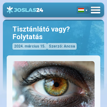
Tisztánlátó vagy?
Folytatás
2024. március 15.
Szerző: Ancsa