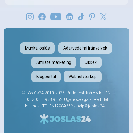
Munka jóslás
Adatvédelmi irányelvek
Affiliate marketing
Cikkek
Blogportál
Webhelytérkép
©
Jóslás24
2010-2026. Budapest, Károly krt. 12,
1052.
06 1 998 9352
. Ügyfélszolgálat Red Hat
Holdings LTD: 0619989352 /
help@joslas24.hu