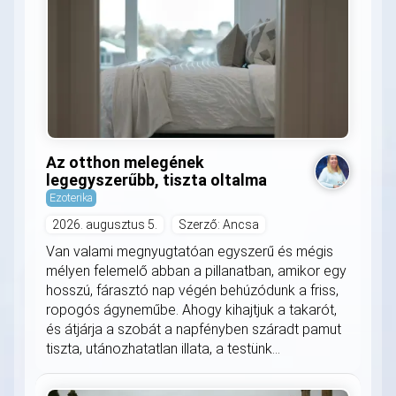
Az otthon melegének
legegyszerűbb, tiszta oltalma
Ezoterika
2026. augusztus 5.
Szerző: Ancsa
Van valami megnyugtatóan egyszerű és mégis
mélyen felemelő abban a pillanatban, amikor egy
hosszú, fárasztó nap végén behúzódunk a friss,
ropogós ágyneműbe. Ahogy kihajtjuk a takarót,
és átjárja a szobát a napfényben száradt pamut
tiszta, utánozhatatlan illata, a testünk...