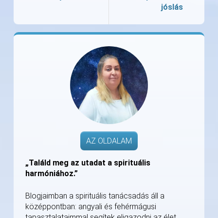
jóslás
AZ OLDALAM
„Találd meg az utadat a spirituális
harmóniához.”
Blogjaimban a spirituális tanácsadás áll a
középpontban: angyali és fehérmágusi
tapasztalataimmal segítek eligazodni az élet