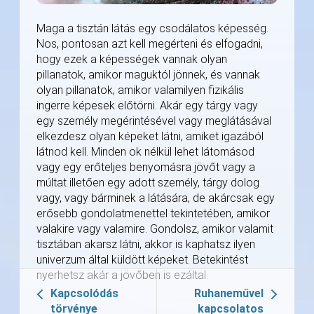
Maga a tisztán látás egy csodálatos képesség.
Nos, pontosan azt kell megérteni és elfogadni,
hogy ezek a képességek vannak olyan
pillanatok, amikor maguktól jönnek, és vannak
olyan pillanatok, amikor valamilyen fizikális
ingerre képesek előtörni. Akár egy tárgy vagy
egy személy megérintésével vagy meglátásával
elkezdesz olyan képeket látni, amiket igazából
látnod kell. Minden ok nélkül lehet látomásod
vagy egy erőteljes benyomásra jövőt vagy a
múltat illetően egy adott személy, tárgy dolog
vagy, vagy bárminek a látására, de akárcsak egy
erősebb gondolatmenettel tekintetében, amikor
valakire vagy valamire. Gondolsz, amikor valamit
tisztában akarsz látni, akkor is kaphatsz ilyen
univerzum által küldött képeket. Betekintést
nyerhetsz akár a jövőben is ezáltal.
Kapcsolódás
Ruhaneművel
törvénye
kapcsolatos