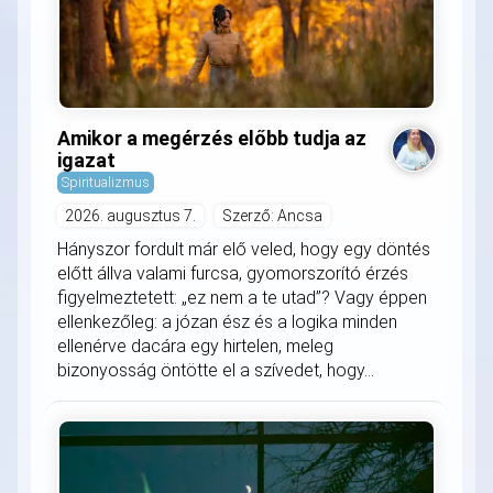
Amikor a megérzés előbb tudja az
igazat
Spiritualizmus
2026. augusztus 7.
Szerző: Ancsa
Hányszor fordult már elő veled, hogy egy döntés
előtt állva valami furcsa, gyomorszorító érzés
figyelmeztetett: „ez nem a te utad”? Vagy éppen
ellenkezőleg: a józan ész és a logika minden
ellenérve dacára egy hirtelen, meleg
bizonyosság öntötte el a szívedet, hogy...