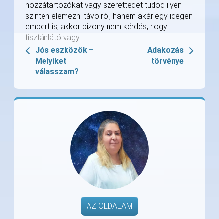
hozzátartozókat vagy szerettedet tudod ilyen
szinten elemezni távolról, hanem akár egy idegen
embert is, akkor bizony nem kérdés, hogy
tisztánlátó vagy.
Jós eszközök –
Adakozás
Melyiket
törvénye
válasszam?
AZ OLDALAM