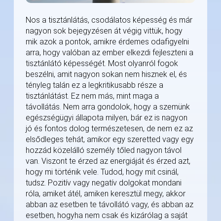
Nos a tisztánlátás, csodálatos képesség és már
nagyon sok bejegyzésen át végig vittük, hogy
mik azok a pontok, amikre érdemes odafigyelni
arra, hogy valóban az ember elkezdi fejleszteni a
tisztánlátó képességét. Most olyanról fogok
beszélni, amit nagyon sokan nem hisznek el, és
tényleg talán ez a legkritikusabb része a
tisztánlátást. Ez nem más, mint maga a
távollátás. Nem arra gondolok, hogy a szemünk
egészségügyi állapota milyen, bár ez is nagyon
jó és fontos dolog természetesen, de nem ez az
elsődleges tehát, amikor egy szeretted vagy egy
hozzád közelálló személy tőled nagyon távol
van. Viszont te érzed az energiáját és érzed azt,
hogy mi történik vele. Tudod, hogy mit csinál,
tudsz. Pozitív vagy negatív dolgokat mondani
róla, amiket átél, amiken keresztül megy, akkor
abban az esetben te távollátó vagy, és abban az
esetben, hogyha nem csak és kizárólag a saját