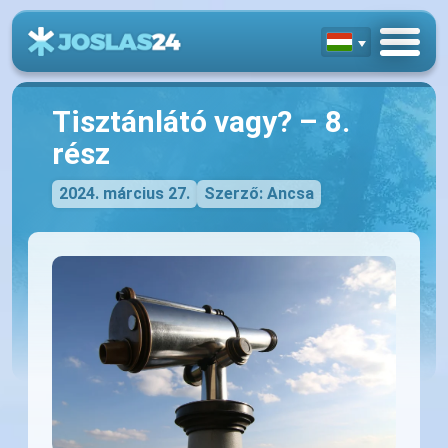
Tisztánlátó vagy? – 8.
rész
2024. március 27.
Szerző: Ancsa