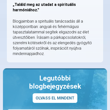
„Találd meg az utadat a spirituális
harmóniához.”
Blogjaimban a spirituális tanácsadás áll a
középpontban: angyali és fehérmágusi
tapasztalataimmal segítek eligazodni az élet
útvesztőiben. Írásaim a párkapcsolatokról,
szerelmi kötésekről és az elengedés gyógyító
folyamatáról szólnak, inspirációt nyújtva
mindennapjaidhoz.
Legutóbbi
blogbejegyzések
OLVASS EL MINDENT