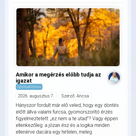
Amikor a megérzés előbb tudja az
igazat
Spiritualizmus
2026. augusztus 7.
Szerző: Ancsa
Hányszor fordult már elő veled, hogy egy döntés
előtt állva valami furcsa, gyomorszorító érzés
figyelmeztetett: „ez nem a te utad”? Vagy éppen
ellenkezőleg: a józan ész és a logika minden
ellenérve dacára egy hirtelen, meleg