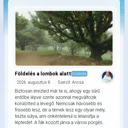
Földelés a lombok alatt
Ezoterika
2026. augusztus 8.
Szerző: Ancsa
Biztosan érezted már te is, ahogy egy sűrű
erdőbe lépve szinte azonnal megváltozik
körülötted a levegő. Nemcsak hűvösebb és
frissebb lesz, de a térnek lesz egy olyan mély,
tiszta súlya, ami önkéntelenül is lelassítja a
lépteidet. A fák között járva a városi pörgés...