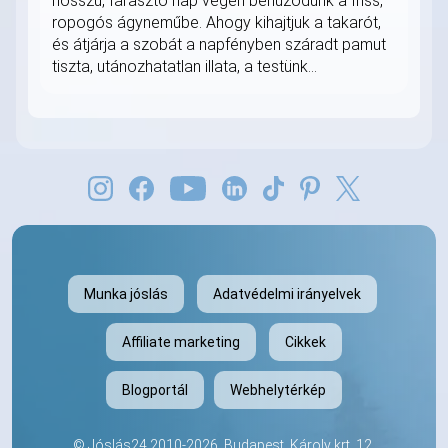
hosszú, fárasztó nap végén behúzódunk a friss,
ropogós ágyneműbe. Ahogy kihajtjuk a takarót,
és átjárja a szobát a napfényben száradt pamut
tiszta, utánozhatatlan illata, a testünk...
Munka jóslás
Adatvédelmi irányelvek
Affiliate marketing
Cikkek
Blogportál
Webhelytérkép
©
Jóslás24
2010-2026. Budapest, Károly krt. 12,