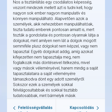
Nos a tisztánlátás egy csodálatos képesség,
viszont mindezek mellett azt is tudni kell, hogy
nagyon sok ember nagyon manipulatív és
könnyen manipulálható. Alapvetően azok a
személyek, akik nehezebben manipulálhatóak,
tiszta tudatú emberek pontosan amiatt is, mert
tiszták a gondolatai és pontosan olyannak látja a
dolgokat, mint amilyen nem lát a dolgok mögött
semmiféle plusz dolgokat nem képzel, vagy nem
tapasztal. Egyéb dolgokat addig, amíg azokat
kifejezetten nem tapasztalja meg, nem
foglalkozik más döntéseivel ítélkezési, mivel
vagy mások véleményével, hanem mindig a saját
tapasztalataira a saját véleményére
támaszkodva dönt egy adott személyről.
Sokszor ezek a személyek sokkal
felvilágosultabbak és sokkal tisztább
tudatosabbak, mint bármelyik másik.
Felelősségvállalás
Kapcsolódás