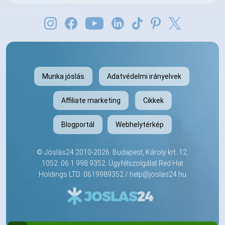
Munka jóslás
Adatvédelmi irányelvek
Affiliate marketing
Cikkek
Blogportál
Webhelytérkép
©
Jóslás24
2010-2026. Budapest, Károly krt. 12,
1052.
06 1 998 9352
. Ügyfélszolgálat Red Hat
Holdings LTD: 0619989352 /
help@joslas24.hu