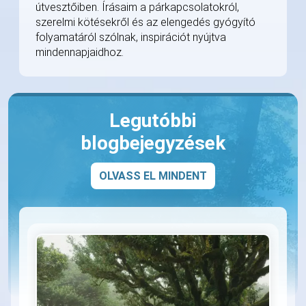
útvesztőiben. Írásaim a párkapcsolatokról,
szerelmi kötésekről és az elengedés gyógyító
folyamatáról szólnak, inspirációt nyújtva
mindennapjaidhoz.
Legutóbbi
blogbejegyzések
OLVASS EL MINDENT