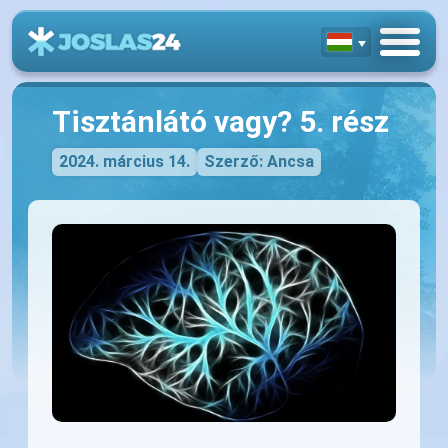
Tisztánlátó vagy? 5. rész
2024. március 14.
Szerző: Ancsa