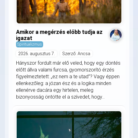
Amikor a megérzés előbb tudja az
igazat
Spiritualizmus
2026. augusztus 7.
Szerző: Ancsa
Hányszor fordult már elő veled, hogy egy döntés
előtt állva valami furcsa, gyomorszorító érzés
figyelmeztetett: „ez nem a te utad”? Vagy éppen
ellenkezőleg: a józan ész és a logika minden
ellenérve dacára egy hirtelen, meleg
bizonyosság öntötte el a szívedet, hogy...