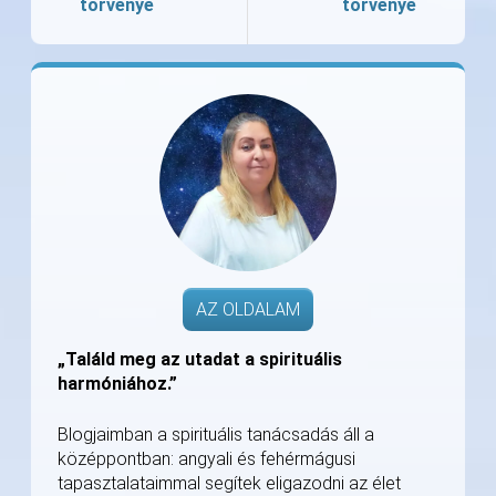
törvénye
törvénye
AZ OLDALAM
„Találd meg az utadat a spirituális
harmóniához.”
Blogjaimban a spirituális tanácsadás áll a
középpontban: angyali és fehérmágusi
tapasztalataimmal segítek eligazodni az élet