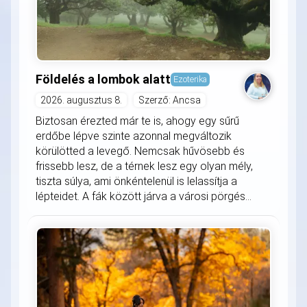
Földelés a lombok alatt
Ezoterika
2026. augusztus 8.
Szerző: Ancsa
Biztosan érezted már te is, ahogy egy sűrű
erdőbe lépve szinte azonnal megváltozik
körülötted a levegő. Nemcsak hűvösebb és
frissebb lesz, de a térnek lesz egy olyan mély,
tiszta súlya, ami önkéntelenül is lelassítja a
lépteidet. A fák között járva a városi pörgés...