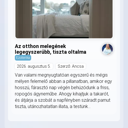
Az otthon melegének
legegyszerűbb, tiszta oltalma
Ezoterika
2026. augusztus 5.
Szerző: Ancsa
Van valami megnyugtatóan egyszerű és mégis
mélyen felemelő abban a pillanatban, amikor egy
hosszú, fárasztó nap végén behúzódunk a friss,
ropogós ágyneműbe. Ahogy kihajtjuk a takarót,
és átjárja a szobát a napfényben száradt pamut
tiszta, utánozhatatlan illata, a testünk...