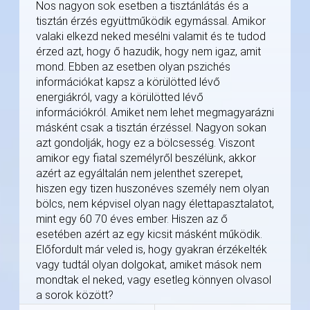
Nos nagyon sok esetben a tisztánlátás és a
tisztán érzés együttműködik egymással. Amikor
valaki elkezd neked mesélni valamit és te tudod
érzed azt, hogy ő hazudik, hogy nem igaz, amit
mond. Ebben az esetben olyan pszichés
információkat kapsz a körülötted lévő
energiákról, vagy a körülötted lévő
információkról. Amiket nem lehet megmagyarázni
másként csak a tisztán érzéssel. Nagyon sokan
azt gondolják, hogy ez a bölcsesség. Viszont
amikor egy fiatal személyről beszélünk, akkor
azért az egyáltalán nem jelenthet szerepet,
hiszen egy tizen huszonéves személy nem olyan
bölcs, nem képvisel olyan nagy élettapasztalatot,
mint egy 60 70 éves ember. Hiszen az ő
esetében azért az egy kicsit másként működik.
Előfordult már veled is, hogy gyakran érzékelték
vagy tudtál olyan dolgokat, amiket mások nem
mondtak el neked, vagy esetleg könnyen olvasol
a sorok között?