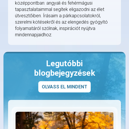
középpontban: angyali és fehérmágusi
tapasztalataimmal segítek eligazodni az élet
útvesztőiben. Írásaim a párkapcsolatokról,
szerelmi kötésekről és az elengedés gyógyító
folyamatáról szólnak, inspirációt nyújtva
mindennapjaidhoz.
Legutóbbi
blogbejegyzések
OLVASS EL MINDENT