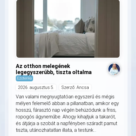
Az otthon melegének
legegyszerűbb, tiszta oltalma
Ezoterika
2026. augusztus 5.
Szerző: Ancsa
Van valami megnyugtatóan egyszerű és mégis
mélyen felemelő abban a pillanatban, amikor egy
hosszú, fárasztó nap végén behúzódunk a friss,
ropogós ágyneműbe. Ahogy kihajtjuk a takarót,
és átjárja a szobát a napfényben száradt pamut
tiszta, utánozhatatlan illata, a testünk...