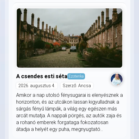
A csendes esti séta
Ezoterika
2026. augusztus 4.
Szerző: Ancsa
Amikor a nap utolsó fénysugarai is elenyésznek a
horizonton, és az utcákon lassan kigyulladnak a
sárgás fényű lámpák, a világ egy egészen más
arcát mutatja. A nappali pörgés, az autók zaja és
a rohanó emberek forgataga fokozatosan
átadja a helyét egy puha, megnyugtató...