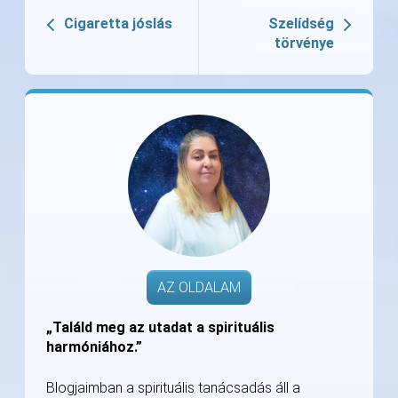
Cigaretta jóslás
Szelídség
törvénye
AZ OLDALAM
„Találd meg az utadat a spirituális
harmóniához.”
Blogjaimban a spirituális tanácsadás áll a