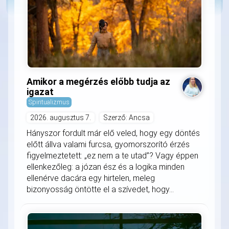
Amikor a megérzés előbb tudja az
igazat
Spiritualizmus
2026. augusztus 7.
Szerző: Ancsa
Hányszor fordult már elő veled, hogy egy döntés
előtt állva valami furcsa, gyomorszorító érzés
figyelmeztetett: „ez nem a te utad”? Vagy éppen
ellenkezőleg: a józan ész és a logika minden
ellenérve dacára egy hirtelen, meleg
bizonyosság öntötte el a szívedet, hogy...