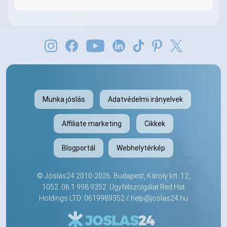
Munka jóslás
Adatvédelmi irányelvek
Affiliate marketing
Cikkek
Blogportál
Webhelytérkép
©
Jóslás24
2010-2026. Budapest, Károly krt. 12,
1052.
06 1 998 9352
. Ügyfélszolgálat Red Hat
Holdings LTD: 0619989352 /
help@joslas24.hu