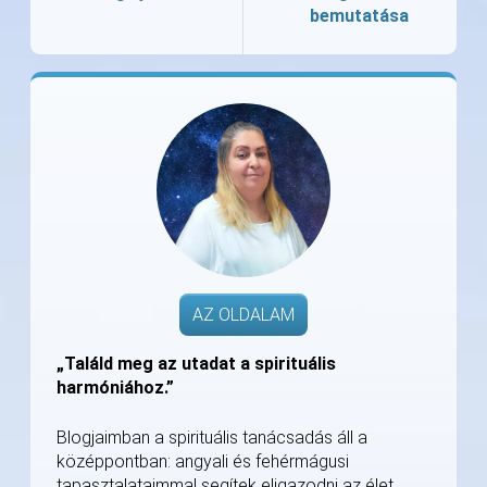
bemutatása
AZ OLDALAM
„Találd meg az utadat a spirituális
harmóniához.”
Blogjaimban a spirituális tanácsadás áll a
középpontban: angyali és fehérmágusi
tapasztalataimmal segítek eligazodni az élet