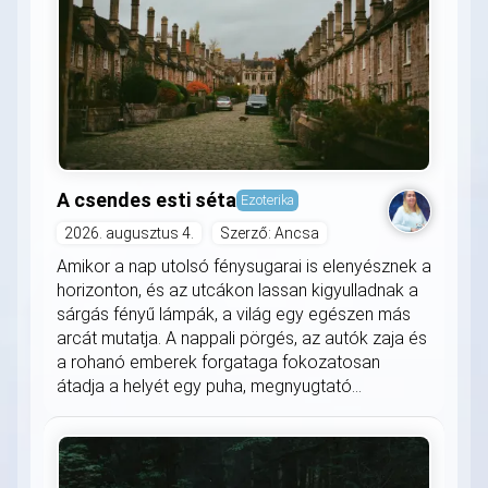
A csendes esti séta
Ezoterika
2026. augusztus 4.
Szerző: Ancsa
Amikor a nap utolsó fénysugarai is elenyésznek a
horizonton, és az utcákon lassan kigyulladnak a
sárgás fényű lámpák, a világ egy egészen más
arcát mutatja. A nappali pörgés, az autók zaja és
a rohanó emberek forgataga fokozatosan
átadja a helyét egy puha, megnyugtató...