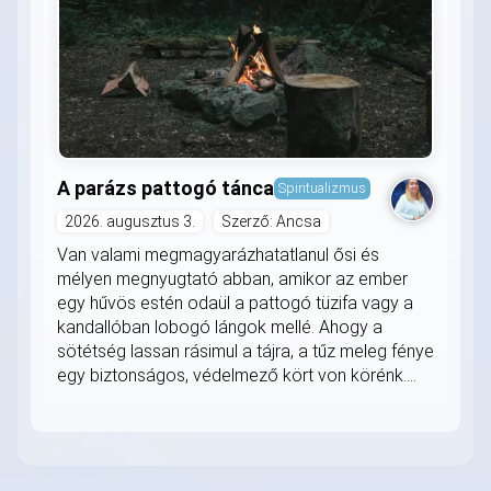
A parázs pattogó tánca
Spiritualizmus
2026. augusztus 3.
Szerző: Ancsa
Van valami megmagyarázhatatlanul ősi és
mélyen megnyugtató abban, amikor az ember
egy hűvös estén odaül a pattogó tüzifa vagy a
kandallóban lobogó lángok mellé. Ahogy a
sötétség lassan rásimul a tájra, a tűz meleg fénye
egy biztonságos, védelmező kört von körénk....