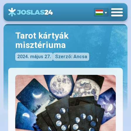
Tarot kártyák
misztériuma
2024. május 27.
Szerző: Ancsa