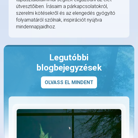
útvesztőiben. Írásaim a párkapcsolatokról,
szerelmi kötésekről és az elengedés gyógyító
folyamatáról szólnak, inspirációt nyújtva
mindennapjaidhoz.
Legutóbbi
blogbejegyzések
OLVASS EL MINDENT