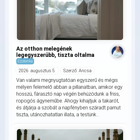
Az otthon melegének
legegyszerűbb, tiszta oltalma
Ezoterika
2026. augusztus 5.
Szerző: Ancsa
Van valami megnyugtatóan egyszerű és mégis
mélyen felemelő abban a pillanatban, amikor egy
hosszú, fárasztó nap végén behúzódunk a friss,
ropogós ágyneműbe. Ahogy kihajtjuk a takarót,
és átjárja a szobát a napfényben száradt pamut
tiszta, utánozhatatlan illata, a testünk...