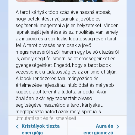
A tarot kártyák több száz éve használatosak,
hogy betekintést nyújtsanak a jövőbe és
segítsenek megérteni a jelen helyzeteket. Minden
lapnak saját jelentése és szimbolikája van, amely
az intuíció és a spirituális tudatosság révén tárul
fel. A tarot olvasás nem csak a jövő
megismeréséről szól, hanem egy belső utazásról
is, amely segít felismerni saját erősségeinket és
gyengeségeinket. Engedd, hogy a tarot lapok
vezessenek a tudatosság és az önismeret útján.
A lapok rendszeres tanulmányozása és
értelmezése fejleszti az intuíciódat és mélyebb
kapcsolatot teremt a tudattalanoddal. Akár
önállóan, akár egy tapasztalt olvasó
segítségével használod a tarot kártyákat,
megtapasztalhatod azok mély, spirituális
útmutatásait és felismeréseit.
Kristályok tiszta
Aura és
energiája
energiamező