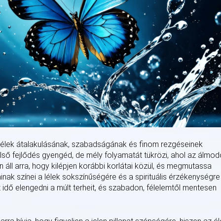
lélek átalakulásának, szabadságának és finom rezgéseinek
lső fejlődés gyengéd, de mély folyamatát tükrözi, ahol az álmod
n áll arra, hogy kilépjen korábbi korlátai közül, és megmutassa
ainak színei a lélek sokszínűségére és a spirituális érzékenységre
az idő elengedni a múlt terheit, és szabadon, félelemtől mentesen