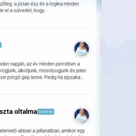
zőleg: a józan ész és a logika minden
 el a szívedet, hogy...
s
nden napján, az év minden percében a
rögjünk, alkotjunk, mosolyogjunk és jelen
on pörgő gép lenne. Pedig ha éjszaka...
szta oltalma
Ezoterika
lemelő abban a pillanatban, amikor egy