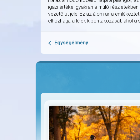
Ha az álmodó közelről látja a pillangót, az 
igazi értékei gyakran a múló részletekben r
vezető út jele. Ez az álom arra emlékeztet
elhozhatja a lélek kibontakozását, ahol a 
Egységélmény