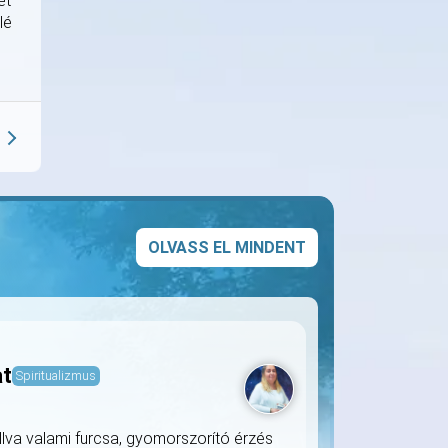
et
lé
OLVASS EL MINDENT
at
Spiritualizmus
llva valami furcsa, gyomorszorító érzés