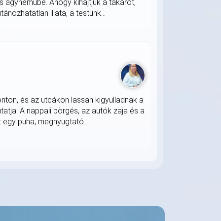
s ágyneműbe. Ahogy kihajtjuk a takarót,
nozhatatlan illata, a testünk...
onton, és az utcákon lassan kigyulladnak a
atja. A nappali pörgés, az autók zaja és a
 egy puha, megnyugtató...