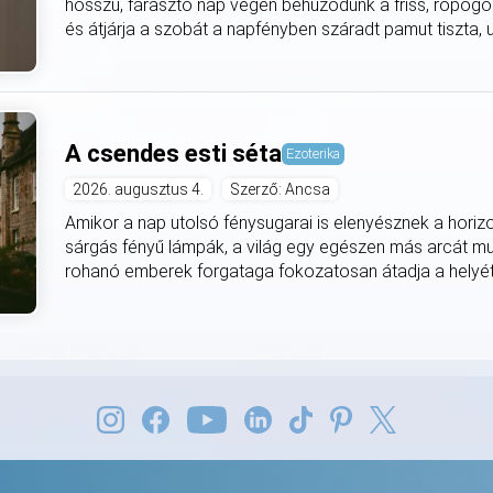
hosszú, fárasztó nap végén behúzódunk a friss, ropogó
és átjárja a szobát a napfényben száradt pamut tiszta, utá
A csendes esti séta
Ezoterika
2026. augusztus 4.
Szerző: Ancsa
Amikor a nap utolsó fénysugarai is elenyésznek a horiz
sárgás fényű lámpák, a világ egy egészen más arcát mut
rohanó emberek forgataga fokozatosan átadja a helyét