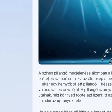
A színes pillangó megjelenése álomban a 
erőteljes szimbóluma. Ez az álomkép a be
– akár egy hernyóból lett pillangó – késze
valódi, színes önvalóját. A pillangó szárny
utalnak, míg könnyed röpte azt üzeni: itt 
haladni az új irányok felé.