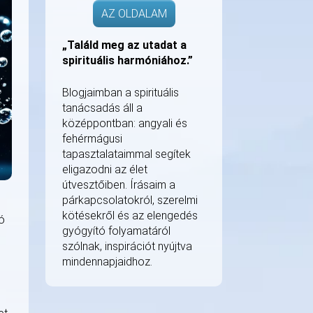
AZ OLDALAM
„Találd meg az utadat a
spirituális harmóniához.”
Blogjaimban a spirituális
tanácsadás áll a
középpontban: angyali és
fehérmágusi
tapasztalataimmal segítek
eligazodni az élet
útvesztőiben. Írásaim a
párkapcsolatokról, szerelmi
kötésekről és az elengedés
ó
gyógyító folyamatáról
szólnak, inspirációt nyújtva
mindennapjaidhoz.