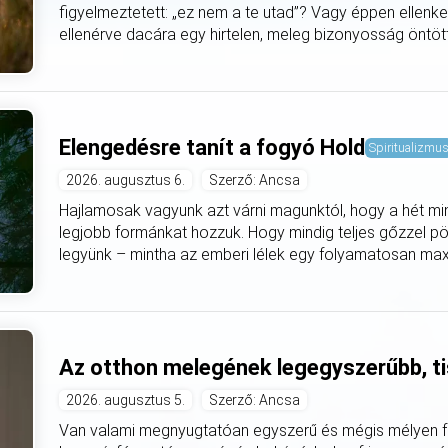
figyelmeztetett: „ez nem a te utad”? Vagy éppen ellenke
ellenérve dacára egy hirtelen, meleg bizonyosság öntötte
Elengedésre tanít a fogyó Hold
Spiritualizmu
2026. augusztus 6.
Szerző: Ancsa
Hajlamosak vagyunk azt várni magunktól, hogy a hét mi
legjobb formánkat hozzuk. Hogy mindig teljes gőzzel pö
legyünk – mintha az emberi lélek egy folyamatosan max
Az otthon melegének legegyszerűbb, ti
2026. augusztus 5.
Szerző: Ancsa
Van valami megnyugtatóan egyszerű és mégis mélyen fe