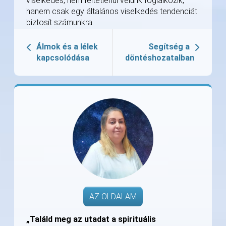
viselkedés, nem feltétlenül velünk foglalkozik,
hanem csak egy általános viselkedés tendenciát
biztosít számunkra.
Álmok és a lélek
Segítség a
kapcsolódása
döntéshozatalban
AZ OLDALAM
„Találd meg az utadat a spirituális