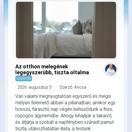
Az otthon melegének
legegyszerűbb, tiszta oltalma
Ezoterika
2026. augusztus 5.
Szerző: Ancsa
Van valami megnyugtatóan egyszerű és mégis
mélyen felemelő abban a pillanatban, amikor egy
hosszú, fárasztó nap végén behúzódunk a friss,
ropogós ágyneműbe. Ahogy kihajtjuk a takarót,
és átjárja a szobát a napfényben száradt pamut
tiszta, utánozhatatlan illata, a testünk...