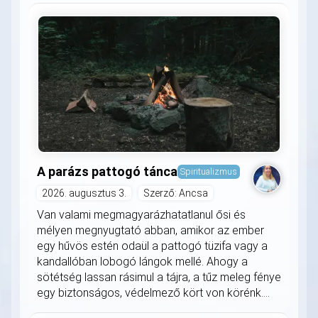
A parázs pattogó tánca
Spiritualizmus
2026. augusztus 3.
Szerző: Ancsa
Van valami megmagyarázhatatlanul ősi és
mélyen megnyugtató abban, amikor az ember
egy hűvös estén odaül a pattogó tüzifa vagy a
kandallóban lobogó lángok mellé. Ahogy a
sötétség lassan rásimul a tájra, a tűz meleg fénye
egy biztonságos, védelmező kört von körénk....