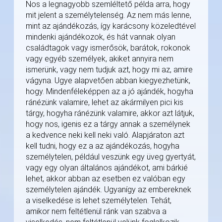
Nos a legnagyobb szemléltető példa arra, hogy
mit jelent a személytelenség. Az nem más lenne,
mint az ajándékozás, így karácsony közeledtével
mindenki ajándékozok, és hát vannak olyan
családtagok vagy ismerősök, barátok, rokonok
vagy egyéb személyek, akiket annyira nem
ismerünk, vagy nem tudjuk azt, hogy mi az, amire
vágyna. Ugye alapvetően abban kiegyezhetünk,
hogy. Mindenféleképpen az a jó ajándék, hogyha
ránézünk valamire, lehet az akármilyen pici kis
tárgy, hogyha ránézünk valamire, akkor azt látjuk,
hogy nos, igenis ez a tárgy annak a személynek
a kedvence neki kell neki való. Alapjáraton azt
kell tudni, hogy ez a az ajándékozás, hogyha
személytelen, például veszünk egy üveg gyertyát,
vagy egy olyan általános ajándékot, ami bárkié
lehet, akkor abban az esetben ez valóban egy
személytelen ajándék. Ugyanígy az embereknek
a viselkedése is lehet személytelen. Tehát,
amikor nem feltétlenül ránk van szabva a