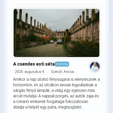
A csendes esti séta
Ezoterika
2026. augusztus 4.
Szerző: Ancsa
Amikor a nap utolsó fénysugarai is elenyésznek a
horizonton, és az utcákon lassan kigyulladnak a
sárgás fényű lámpák, a világ egy egészen más
arcát mutatja. A nappali pörgés, az autók zaja és
a rohanó emberek forgataga fokozatosan
átadja a helyét egy puha, megnyugtató...