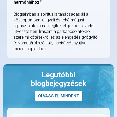
harmóniához.”
Blogjaimban a spirituális tanácsadás áll a
középpontban: angyali és fehérmágusi
tapasztalataimmal segítek eligazodni az élet
útvesztőiben. Írásaim a párkapcsolatokról,
szerelmi kötésekről és az elengedés gyógyító
folyamatáról szólnak, inspirációt nyújtva
mindennapjaidhoz.
Legutóbbi
blogbejegyzések
OLVASS EL MINDENT