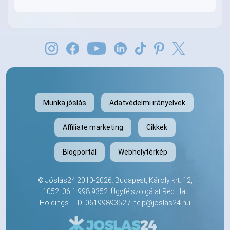
Munka jóslás
Adatvédelmi irányelvek
Affiliate marketing
Cikkek
Blogportál
Webhelytérkép
©
Jóslás24
2010-2026. Budapest, Károly krt. 12,
1052.
06 1 998 9352
. Ügyfélszolgálat Red Hat
Holdings LTD: 0619989352 /
help@joslas24.hu