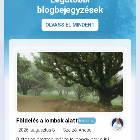
blogbejegyzések
OLVASS EL MINDENT
Földelés a lombok alatt
Ezoterika
2026. augusztus 8.
Szerző: Ancsa
Biztosan érezted már te is, ahogy egy sűrű