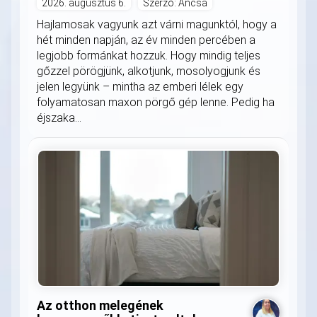
2026. augusztus 6.
Szerző: Ancsa
Hajlamosak vagyunk azt várni magunktól, hogy a
hét minden napján, az év minden percében a
legjobb formánkat hozzuk. Hogy mindig teljes
gőzzel pörögjünk, alkotjunk, mosolyogjunk és
jelen legyünk – mintha az emberi lélek egy
folyamatosan maxon pörgő gép lenne. Pedig ha
éjszaka...
Az otthon melegének