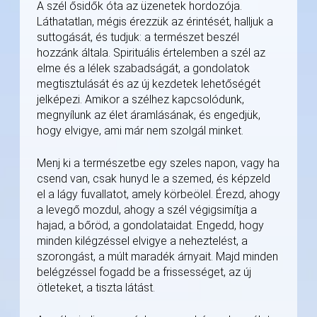
A szél ősidők óta az üzenetek hordozója.
Láthatatlan, mégis érezzük az érintését, halljuk a
suttogását, és tudjuk: a természet beszél
hozzánk általa. Spirituális értelemben a szél az
elme és a lélek szabadságát, a gondolatok
megtisztulását és az új kezdetek lehetőségét
jelképezi. Amikor a szélhez kapcsolódunk,
megnyílunk az élet áramlásának, és engedjük,
hogy elvigye, ami már nem szolgál minket.
Menj ki a természetbe egy szeles napon, vagy ha
csend van, csak hunyd le a szemed, és képzeld
el a lágy fuvallatot, amely körbeölel. Érezd, ahogy
a levegő mozdul, ahogy a szél végigsimítja a
hajad, a bőröd, a gondolataidat. Engedd, hogy
minden kilégzéssel elvigye a neheztelést, a
szorongást, a múlt maradék árnyait. Majd minden
belégzéssel fogadd be a frissességet, az új
ötleteket, a tiszta látást.