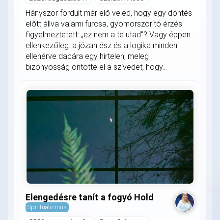
Hányszor fordult már elő veled, hogy egy döntés
előtt állva valami furcsa, gyomorszorító érzés
figyelmeztetett: „ez nem a te utad”? Vagy éppen
ellenkezőleg: a józan ész és a logika minden
ellenérve dacára egy hirtelen, meleg
bizonyosság öntötte el a szívedet, hogy...
Elengedésre tanít a fogyó Hold
Spiritualizmus