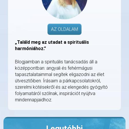
AZ OLDALAM
„Találd meg az utadat a spirituális
harmóniához.”
Blogjaimban a spirituális tanácsadás áll a
középpontban: angyali és fehérmágusi
tapasztalataimmal segítek eligazodni az élet
útvesztőiben. Írásaim a párkapcsolatokról,
szerelmi kötésekről és az elengedés gyógyító
folyamatáról szólnak, inspirációt nyújtva
mindennapjaidhoz.
Legutóbbi