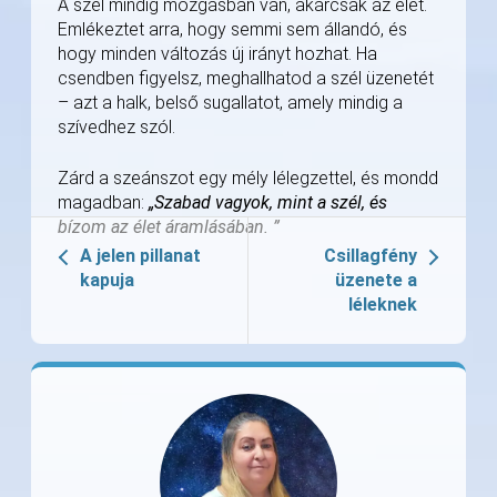
A szél mindig mozgásban van, akárcsak az élet.
Emlékeztet arra, hogy semmi sem állandó, és
hogy minden változás új irányt hozhat. Ha
csendben figyelsz, meghallhatod a szél üzenetét
– azt a halk, belső sugallatot, amely mindig a
szívedhez szól.
Zárd a szeánszot egy mély lélegzettel, és mondd
magadban:
„Szabad vagyok, mint a szél, és
bízom az élet áramlásában. ”
A jelen pillanat
Csillagfény
kapuja
üzenete a
léleknek