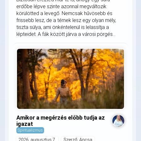
erdőbe lépve szinte azonnal megváltozik
körülötted a levegő. Nemcsak hűvösebb és
frissebb lesz, de a térnek lesz egy olyan mély,
tiszta súlya, ami önkéntelenül is lelassítja a
lépteidet. A fák között járva a városi pörgés...
Amikor a megérzés előbb tudja az
igazat
Spiritualizmus
2026. augusztus 7.
Szerző: Ancsa