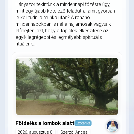
Hányszor tekintünk a mindennapi főzésre úgy,
mint egy újabb kötelező feladatra, amit gyorsan
le kell tudni a munka után? A rohanó
mindennapokban is néha hajlamosak vagyunk
elfelejteni azt, hogy a táplálék elkészítése az
egyik legrégebbi és legmélyebb spirituális
rituálénk....
Földelés a lombok alatt
Ezoterika
2026. augusztus 8.
Szerző: Ancsa