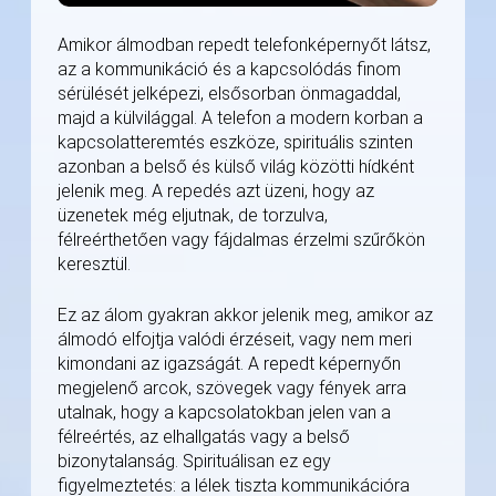
Amikor álmodban repedt telefonképernyőt látsz,
az a kommunikáció és a kapcsolódás finom
sérülését jelképezi, elsősorban önmagaddal,
majd a külvilággal. A telefon a modern korban a
kapcsolatteremtés eszköze, spirituális szinten
azonban a belső és külső világ közötti hídként
jelenik meg. A repedés azt üzeni, hogy az
üzenetek még eljutnak, de torzulva,
félreérthetően vagy fájdalmas érzelmi szűrőkön
keresztül.
Ez az álom gyakran akkor jelenik meg, amikor az
álmodó elfojtja valódi érzéseit, vagy nem meri
kimondani az igazságát. A repedt képernyőn
megjelenő arcok, szövegek vagy fények arra
utalnak, hogy a kapcsolatokban jelen van a
félreértés, az elhallgatás vagy a belső
bizonytalanság. Spirituálisan ez egy
figyelmeztetés: a lélek tiszta kommunikációra