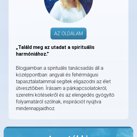
AZ OLDALAM
„Találd meg az utadat a spirituális
harmóniához.”
Blogjaimban a spirituális tanácsadás áll a
középpontban: angyali és fehérmágusi
tapasztalataimmal segítek eligazodni az élet
útvesztőiben. Írásaim a párkapcsolatokról,
szerelmi kötésekről és az elengedés gyógyító
folyamatáról szólnak, inspirációt nyújtva
mindennapjaidhoz.