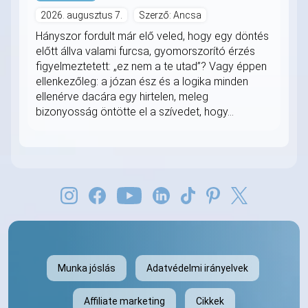
2026. augusztus 7.
Szerző: Ancsa
Hányszor fordult már elő veled, hogy egy döntés
előtt állva valami furcsa, gyomorszorító érzés
figyelmeztetett: „ez nem a te utad”? Vagy éppen
ellenkezőleg: a józan ész és a logika minden
ellenérve dacára egy hirtelen, meleg
bizonyosság öntötte el a szívedet, hogy...
Munka jóslás
Adatvédelmi irányelvek
Affiliate marketing
Cikkek