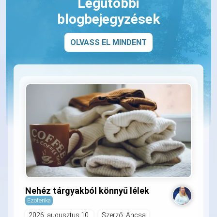
Legutóbbi
blogbejegyzések
OLVASS EL MINDENT
Nehéz tárgyakból könnyű lélek
Ezoterika
2026. augusztus 10.
Szerző: Ancsa