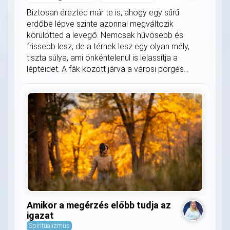
Biztosan érezted már te is, ahogy egy sűrű
erdőbe lépve szinte azonnal megváltozik
körülötted a levegő. Nemcsak hűvösebb és
frissebb lesz, de a térnek lesz egy olyan mély,
tiszta súlya, ami önkéntelenül is lelassítja a
lépteidet. A fák között járva a városi pörgés...
Amikor a megérzés előbb tudja az
igazat
Spiritualizmus