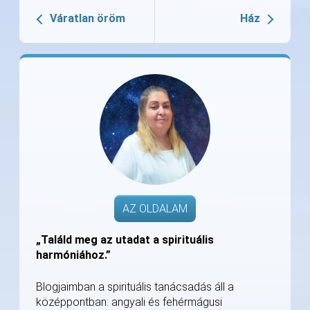
Váratlan öröm
Ház
AZ OLDALAM
„Találd meg az utadat a spirituális
harmóniához.”
Blogjaimban a spirituális tanácsadás áll a
középpontban: angyali és fehérmágusi