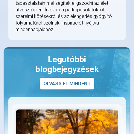
tapasztalataimmal segítek eligazodni az élet
útvesztőiben. Írásaim a párkapcsolatokról,
szerelmi kötésekről és az elengedés gyógyító
folyamatáról szólnak, inspirációt nyújtva
mindennapjaidhoz.
Legutóbbi
blogbejegyzések
OLVASS EL MINDENT