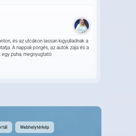
onton, és az utcákon lassan kigyulladnak a
atja. A nappali pörgés, az autók zaja és a
 egy puha, megnyugtató...
rtál
Webhelytérkép