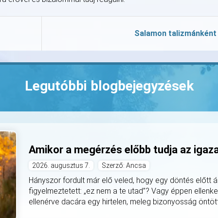
Salamon talizmánként
Legutóbbi blogbejegyzések
Amikor a megérzés előbb tudja az igaz
2026. augusztus 7.
Szerző: Ancsa
Hányszor fordult már elő veled, hogy egy döntés előtt á
figyelmeztetett: „ez nem a te utad”? Vagy éppen ellenke
ellenérve dacára egy hirtelen, meleg bizonyosság öntötte