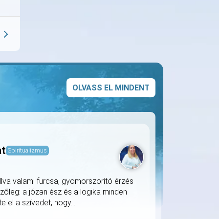
OLVASS EL MINDENT
at
Spiritualizmus
llva valami furcsa, gyomorszorító érzés
zőleg: a józan ész és a logika minden
 el a szívedet, hogy...