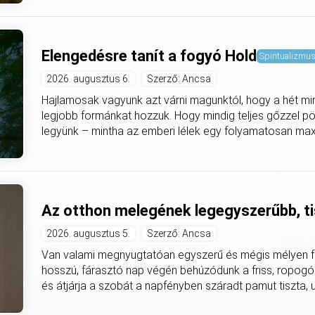
Elengedésre tanít a fogyó Hold
Spiritualizmu
2026. augusztus 6.
Szerző: Ancsa
Hajlamosak vagyunk azt várni magunktól, hogy a hét mi
legjobb formánkat hozzuk. Hogy mindig teljes gőzzel pö
legyünk – mintha az emberi lélek egy folyamatosan max
Az otthon melegének legegyszerűbb, ti
2026. augusztus 5.
Szerző: Ancsa
Van valami megnyugtatóan egyszerű és mégis mélyen fe
hosszú, fárasztó nap végén behúzódunk a friss, ropogó
és átjárja a szobát a napfényben száradt pamut tiszta, utá