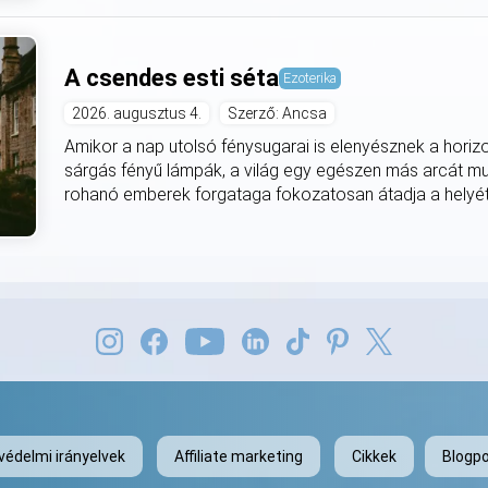
A csendes esti séta
Ezoterika
2026. augusztus 4.
Szerző: Ancsa
Amikor a nap utolsó fénysugarai is elenyésznek a horiz
sárgás fényű lámpák, a világ egy egészen más arcát mut
rohanó emberek forgataga fokozatosan átadja a helyét
védelmi irányelvek
Affiliate marketing
Cikkek
Blogpo