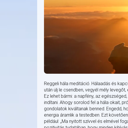
Reggeli hála meditáció. Hálaadás és kapc
után ülj le csendben, vegyél mély levegőt
Ez lehet bármi: a napfény, az egészséged, 
indítani. Ahogy sorolod fel a hála okait, 
gondolatok kiváltanak benned. Engedd, hog
energia áramlik a testedben. Ezt követően 
például: „Ma nyitott szívvel és elmével fo
pozitivitás tudatában, hogy minden kihívás