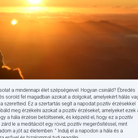
solat a mindennapi élet szépségeivel. Hogyan csináld? Ébredés
, és sorold fel magadban azokat a dolgokat, amelyekért hálás vag
a szeretteid. Ez a szertartás segít a napodat pozitív érzésekkel
próbáld meg érzékelni azokat a pozitív érzéseket, amelyeket ezek 
y a hála érzései betöltsenek, és képzeld el, hogy ez a pozitív
zárd le a meditációt egy rövid, pozitív megerősítéssel, mint
gadom a jót az életemben. ” Indulj el a napodon a hála és a
ra erővel és bizalommal tudj reagálni.