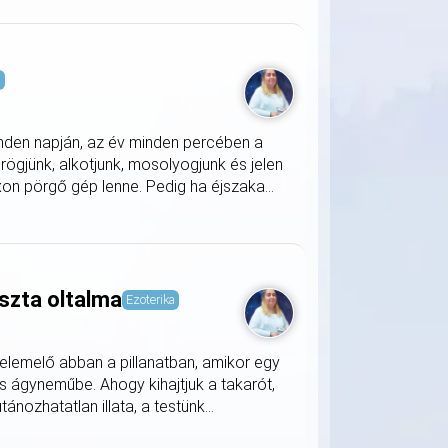
s
nden napján, az év minden percében a
rögjünk, alkotjunk, mosolyogjunk és jelen
on pörgő gép lenne. Pedig ha éjszaka...
szta oltalma
Ezoterika
lemelő abban a pillanatban, amikor egy
s ágyneműbe. Ahogy kihajtjuk a takarót,
nozhatatlan illata, a testünk...