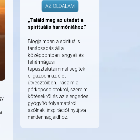
AZ OLDALAM
„Találd meg az utadat a
spirituális harmóniához.”
Blogjaimban a spirituális
tanácsadás áll a
középpontban: angyali és
fehérmágusi
tapasztalataimmal segítek
eligazodni az élet
útvesztőiben. Írásaim a
párkapcsolatokról, szerelmi
kötésekről és az elengedés
y.
gyógyító folyamatáról
szólnak, inspirációt nyújtva
a
mindennapjaidhoz.