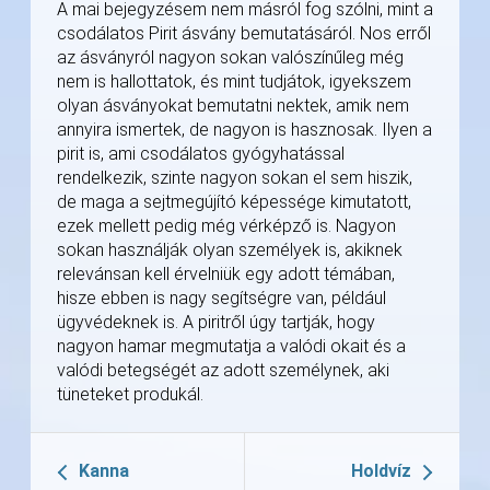
A mai bejegyzésem nem másról fog szólni, mint a
csodálatos Pirit ásvány bemutatásáról. Nos erről
az ásványról nagyon sokan valószínűleg még
nem is hallottatok, és mint tudjátok, igyekszem
olyan ásványokat bemutatni nektek, amik nem
annyira ismertek, de nagyon is hasznosak. Ilyen a
pirit is, ami csodálatos gyógyhatással
rendelkezik, szinte nagyon sokan el sem hiszik,
de maga a sejtmegújító képessége kimutatott,
ezek mellett pedig még vérképző is. Nagyon
sokan használják olyan személyek is, akiknek
relevánsan kell érvelniük egy adott témában,
hisze ebben is nagy segítségre van, például
ügyvédeknek is. A piritről úgy tartják, hogy
nagyon hamar megmutatja a valódi okait és a
valódi betegségét az adott személynek, aki
tüneteket produkál.
Kanna
Holdvíz