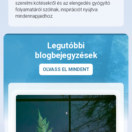
szerelmi kötésekről és az elengedés gyógyító
folyamatáról szólnak, inspirációt nyújtva
mindennapjaidhoz.
Legutóbbi
blogbejegyzések
OLVASS EL MINDENT