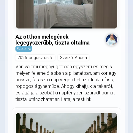
Az otthon melegének
legegyszerűbb, tiszta oltalma
Ezoterika
2026. augusztus 5.
Szerző: Ancsa
Van valami megnyugtatóan egyszerű és mégis
mélyen felemelő abban a pillanatban, amikor egy
hosszú, fárasztó nap végén behúzódunk a friss,
ropogós ágyneműbe. Ahogy kihajtjuk a takarót,
és átjárja a szobát a napfényben száradt pamut
tiszta, utánozhatatlan illata, a testünk...