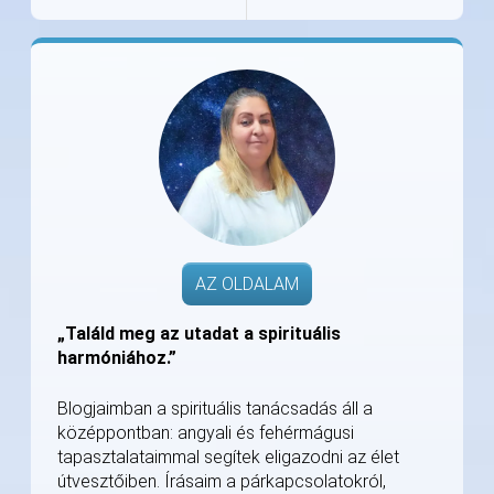
AZ OLDALAM
„Találd meg az utadat a spirituális
harmóniához.”
Blogjaimban a spirituális tanácsadás áll a
középpontban: angyali és fehérmágusi
tapasztalataimmal segítek eligazodni az élet
útvesztőiben. Írásaim a párkapcsolatokról,