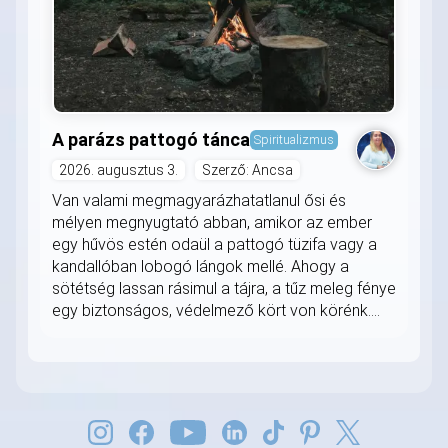
A parázs pattogó tánca
Spiritualizmus
2026. augusztus 3.
Szerző: Ancsa
Van valami megmagyarázhatatlanul ősi és
mélyen megnyugtató abban, amikor az ember
egy hűvös estén odaül a pattogó tüzifa vagy a
kandallóban lobogó lángok mellé. Ahogy a
sötétség lassan rásimul a tájra, a tűz meleg fénye
egy biztonságos, védelmező kört von körénk....