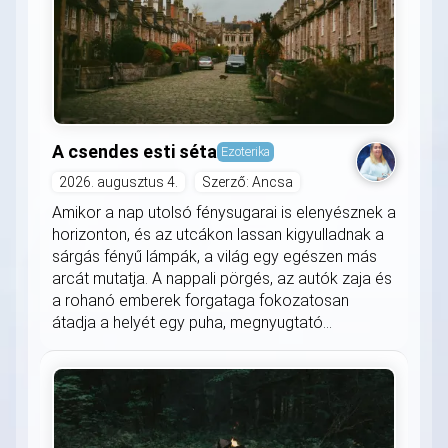
A csendes esti séta
Ezoterika
2026. augusztus 4.
Szerző: Ancsa
Amikor a nap utolsó fénysugarai is elenyésznek a
horizonton, és az utcákon lassan kigyulladnak a
sárgás fényű lámpák, a világ egy egészen más
arcát mutatja. A nappali pörgés, az autók zaja és
a rohanó emberek forgataga fokozatosan
átadja a helyét egy puha, megnyugtató...