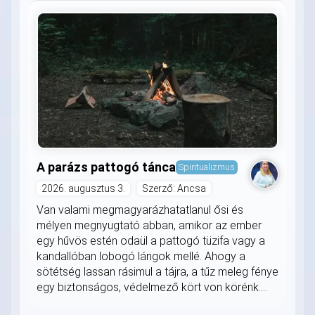
A parázs pattogó tánca
Spiritualizmus
2026. augusztus 3.
Szerző: Ancsa
Van valami megmagyarázhatatlanul ősi és
mélyen megnyugtató abban, amikor az ember
egy hűvös estén odaül a pattogó tüzifa vagy a
kandallóban lobogó lángok mellé. Ahogy a
sötétség lassan rásimul a tájra, a tűz meleg fénye
egy biztonságos, védelmező kört von körénk....