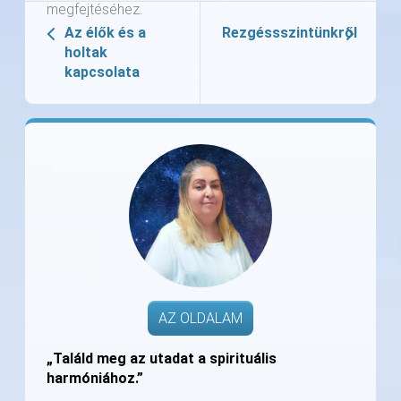
megfejtéséhez.
Az élők és a
Rezgéssszintünkről
holtak
kapcsolata
AZ OLDALAM
„Találd meg az utadat a spirituális
harmóniához.”