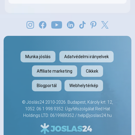
Munka jóslás
Adatvédelmi irányelvek
Affiliate marketing
Cikkek
Blogportál
Webhelytérkép
©
Jóslás24
2010-2026. Budapest, Károly krt. 12,
1052.
06 1 998 9352
. Ügyfélszolgálat Red Hat
Holdings LTD: 0619989352 /
help@joslas24.hu