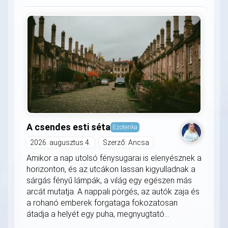
A csendes esti séta
Ezoterika
2026. augusztus 4.
Szerző: Ancsa
Amikor a nap utolsó fénysugarai is elenyésznek a
horizonton, és az utcákon lassan kigyulladnak a
sárgás fényű lámpák, a világ egy egészen más
arcát mutatja. A nappali pörgés, az autók zaja és
a rohanó emberek forgataga fokozatosan
átadja a helyét egy puha, megnyugtató...