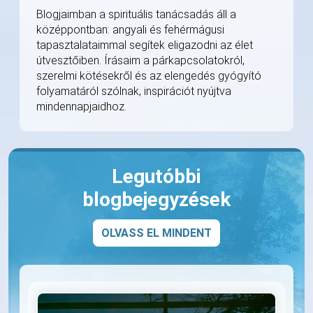
Blogjaimban a spirituális tanácsadás áll a
középpontban: angyali és fehérmágusi
tapasztalataimmal segítek eligazodni az élet
útvesztőiben. Írásaim a párkapcsolatokról,
szerelmi kötésekről és az elengedés gyógyító
folyamatáról szólnak, inspirációt nyújtva
mindennapjaidhoz.
Legutóbbi
blogbejegyzések
OLVASS EL MINDENT