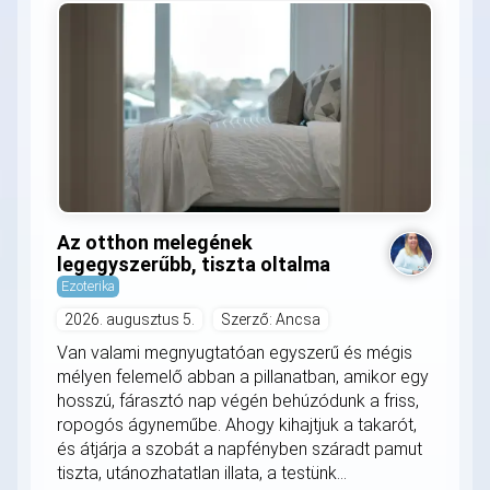
Az otthon melegének
legegyszerűbb, tiszta oltalma
Ezoterika
2026. augusztus 5.
Szerző: Ancsa
Van valami megnyugtatóan egyszerű és mégis
mélyen felemelő abban a pillanatban, amikor egy
hosszú, fárasztó nap végén behúzódunk a friss,
ropogós ágyneműbe. Ahogy kihajtjuk a takarót,
és átjárja a szobát a napfényben száradt pamut
tiszta, utánozhatatlan illata, a testünk...