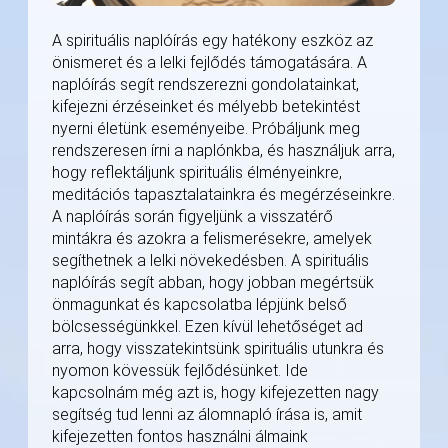
A spirituális naplóírás egy hatékony eszköz az
önismeret és a lelki fejlődés támogatására. A
naplóírás segít rendszerezni gondolatainkat,
kifejezni érzéseinket és mélyebb betekintést
nyerni életünk eseményeibe. Próbáljunk meg
rendszeresen írni a naplónkba, és használjuk arra,
hogy reflektáljunk spirituális élményeinkre,
meditációs tapasztalatainkra és megérzéseinkre.
A naplóírás során figyeljünk a visszatérő
mintákra és azokra a felismerésekre, amelyek
segíthetnek a lelki növekedésben. A spirituális
naplóírás segít abban, hogy jobban megértsük
önmagunkat és kapcsolatba lépjünk belső
bölcsességünkkel. Ezen kívül lehetőséget ad
arra, hogy visszatekintsünk spirituális utunkra és
nyomon kövessük fejlődésünket. Ide
kapcsolnám még azt is, hogy kifejezetten nagy
segítség tud lenni az álomnapló írása is, amit
kifejezetten fontos használni álmaink