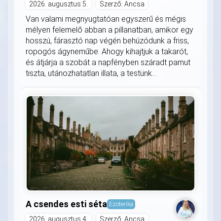
2026. augusztus 5.
Szerző: Ancsa
Van valami megnyugtatóan egyszerű és mégis
mélyen felemelő abban a pillanatban, amikor egy
hosszú, fárasztó nap végén behúzódunk a friss,
ropogós ágyneműbe. Ahogy kihajtjuk a takarót,
és átjárja a szobát a napfényben száradt pamut
tiszta, utánozhatatlan illata, a testünk...
A csendes esti séta
Ezoterika
2026. augusztus 4.
Szerző: Ancsa