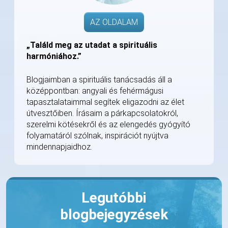
AZ OLDALAM
„Találd meg az utadat a spirituális
harmóniához.”
Blogjaimban a spirituális tanácsadás áll a
középpontban: angyali és fehérmágusi
tapasztalataimmal segítek eligazodni az élet
útvesztőiben. Írásaim a párkapcsolatokról,
szerelmi kötésekről és az elengedés gyógyító
folyamatáról szólnak, inspirációt nyújtva
mindennapjaidhoz.
Legutóbbi
blogbejegyzések