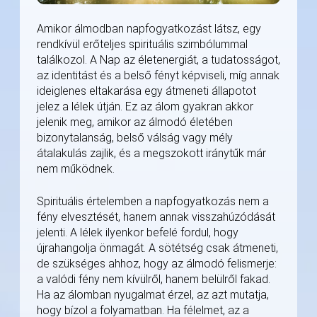
Amikor álmodban napfogyatkozást látsz, egy
rendkívül erőteljes spirituális szimbólummal
találkozol. A Nap az életenergiát, a tudatosságot,
az identitást és a belső fényt képviseli, míg annak
ideiglenes eltakarása egy átmeneti állapotot
jelez a lélek útján. Ez az álom gyakran akkor
jelenik meg, amikor az álmodó életében
bizonytalanság, belső válság vagy mély
átalakulás zajlik, és a megszokott iránytűk már
nem működnek.
Spirituális értelemben a napfogyatkozás nem a
fény elvesztését, hanem annak visszahúzódását
jelenti. A lélek ilyenkor befelé fordul, hogy
újrahangolja önmagát. A sötétség csak átmeneti,
de szükséges ahhoz, hogy az álmodó felismerje:
a valódi fény nem kívülről, hanem belülről fakad.
Ha az álomban nyugalmat érzel, az azt mutatja,
hogy bízol a folyamatban. Ha félelmet, az a