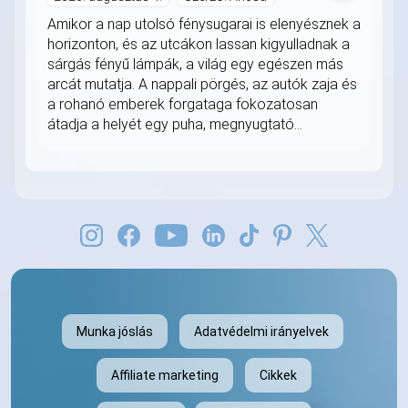
Amikor a nap utolsó fénysugarai is elenyésznek a
horizonton, és az utcákon lassan kigyulladnak a
sárgás fényű lámpák, a világ egy egészen más
arcát mutatja. A nappali pörgés, az autók zaja és
a rohanó emberek forgataga fokozatosan
átadja a helyét egy puha, megnyugtató...
Munka jóslás
Adatvédelmi irányelvek
Affiliate marketing
Cikkek