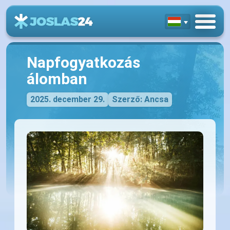
Napfogyatkozás
álomban
2025. december 29.
Szerző: Ancsa