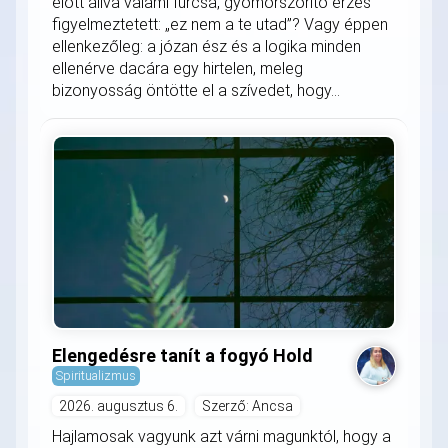
előtt állva valami furcsa, gyomorszorító érzés
figyelmeztetett: „ez nem a te utad”? Vagy éppen
ellenkezőleg: a józan ész és a logika minden
ellenérve dacára egy hirtelen, meleg
bizonyosság öntötte el a szívedet, hogy...
Elengedésre tanít a fogyó Hold
Spiritualizmus
2026. augusztus 6.
Szerző: Ancsa
Hajlamosak vagyunk azt várni magunktól, hogy a