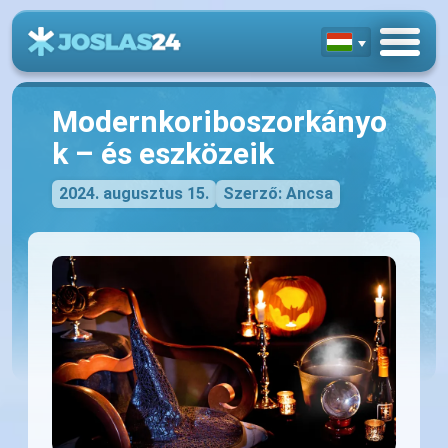
Modernkoriboszorkányo
k – és eszközeik
2024. augusztus 15.
Szerző: Ancsa