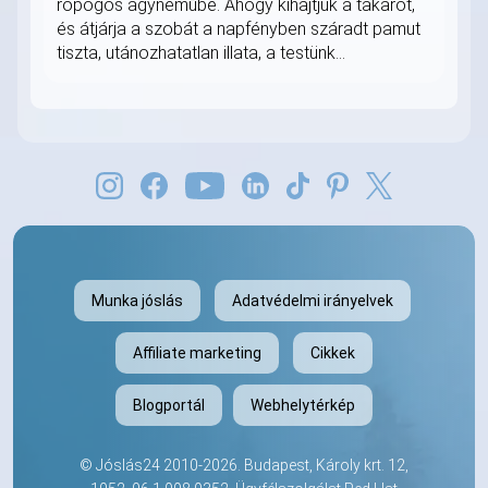
ropogós ágyneműbe. Ahogy kihajtjuk a takarót,
és átjárja a szobát a napfényben száradt pamut
tiszta, utánozhatatlan illata, a testünk...
Munka jóslás
Adatvédelmi irányelvek
Affiliate marketing
Cikkek
Blogportál
Webhelytérkép
©
Jóslás24
2010-2026. Budapest, Károly krt. 12,