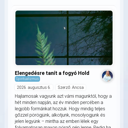
Elengedésre tanít a fogyó Hold
Spiritualizmus
2026. augusztus 6.
Szerző: Ancsa
Hajlamosak vagyunk azt várni magunktól, hogy a
hét minden napján, az év minden percében a
legjobb formánkat hozzuk. Hogy mindig teljes
gőzzel pörögjünk, alkotjunk, mosolyogjunk és
jelen legyünk – mintha az emberi lélek egy
folyamatosan maxon pörgő gép lenne. Pedig ha