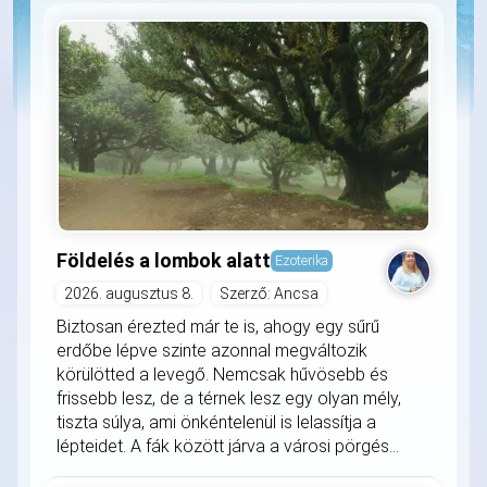
Földelés a lombok alatt
Ezoterika
2026. augusztus 8.
Szerző: Ancsa
Biztosan érezted már te is, ahogy egy sűrű
erdőbe lépve szinte azonnal megváltozik
körülötted a levegő. Nemcsak hűvösebb és
frissebb lesz, de a térnek lesz egy olyan mély,
tiszta súlya, ami önkéntelenül is lelassítja a
lépteidet. A fák között járva a városi pörgés...