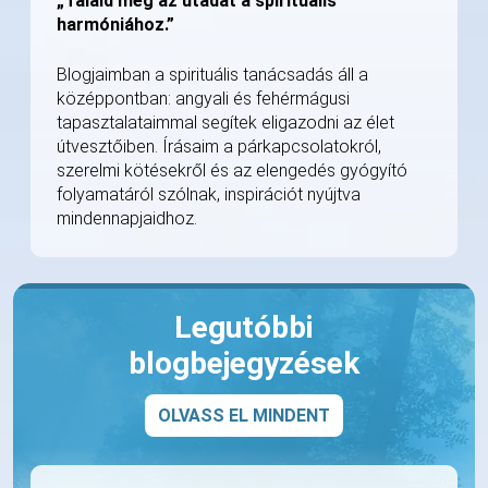
„Találd meg az utadat a spirituális
harmóniához.”
Blogjaimban a spirituális tanácsadás áll a
középpontban: angyali és fehérmágusi
tapasztalataimmal segítek eligazodni az élet
útvesztőiben. Írásaim a párkapcsolatokról,
szerelmi kötésekről és az elengedés gyógyító
folyamatáról szólnak, inspirációt nyújtva
mindennapjaidhoz.
Legutóbbi
blogbejegyzések
OLVASS EL MINDENT