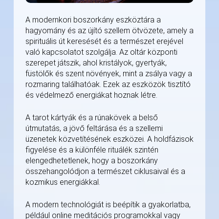
A modernkori boszorkány eszköztára a
hagyomány és az újító szellem ötvözete, amely a
spirituális út keresését és a természet erejével
való kapcsolatot szolgálja. Az oltár központi
szerepet játszik, ahol kristályok, gyertyák,
füstölők és szent növények, mint a zsálya vagy a
rozmaring találhatóak. Ezek az eszközök tisztító
és védelmező energiákat hoznak létre.
A tarot kártyák és a rúnakövek a belső
útmutatás, a jövő feltárása és a szellemi
üzenetek közvetítésének eszközei. A holdfázisok
figyelése és a különféle rituálék szintén
elengedhetetlenek, hogy a boszorkány
összehangolódjon a természet ciklusaival és a
kozmikus energiákkal.
A modern technológiát is beépítik a gyakorlatba,
például online meditációs programokkal vagy