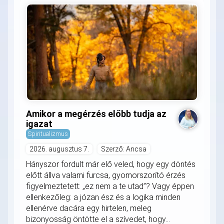
Amikor a megérzés előbb tudja az
igazat
Spiritualizmus
2026. augusztus 7.
Szerző: Ancsa
Hányszor fordult már elő veled, hogy egy döntés
előtt állva valami furcsa, gyomorszorító érzés
figyelmeztetett: „ez nem a te utad”? Vagy éppen
ellenkezőleg: a józan ész és a logika minden
ellenérve dacára egy hirtelen, meleg
bizonyosság öntötte el a szívedet, hogy...