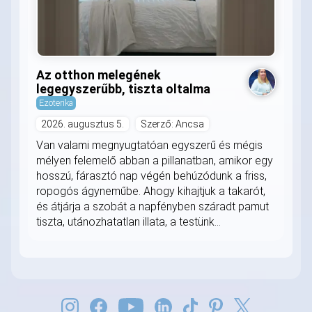
Az otthon melegének
legegyszerűbb, tiszta oltalma
Ezoterika
2026. augusztus 5.
Szerző: Ancsa
Van valami megnyugtatóan egyszerű és mégis
mélyen felemelő abban a pillanatban, amikor egy
hosszú, fárasztó nap végén behúzódunk a friss,
ropogós ágyneműbe. Ahogy kihajtjuk a takarót,
és átjárja a szobát a napfényben száradt pamut
tiszta, utánozhatatlan illata, a testünk...