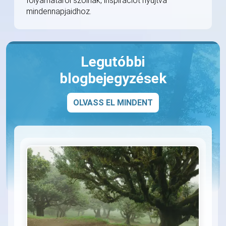
folyamatáról szólnak, inspirációt nyújtva
mindennapjaidhoz.
Legutóbbi
blogbejegyzések
OLVASS EL MINDENT