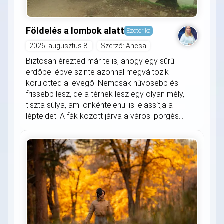
Földelés a lombok alatt
Ezoterika
2026. augusztus 8.
Szerző: Ancsa
Biztosan érezted már te is, ahogy egy sűrű
erdőbe lépve szinte azonnal megváltozik
körülötted a levegő. Nemcsak hűvösebb és
frissebb lesz, de a térnek lesz egy olyan mély,
tiszta súlya, ami önkéntelenül is lelassítja a
lépteidet. A fák között járva a városi pörgés...