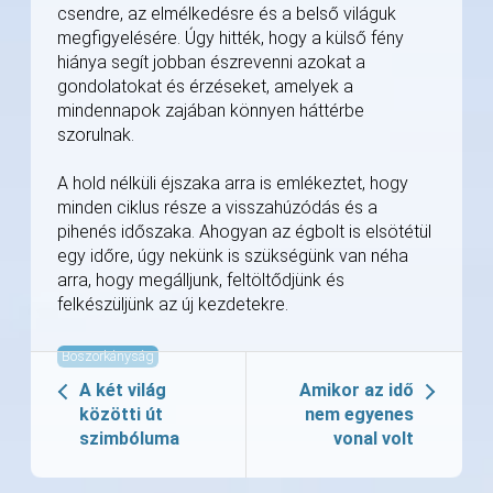
csendre, az elmélkedésre és a belső világuk
megfigyelésére. Úgy hitték, hogy a külső fény
hiánya segít jobban észrevenni azokat a
gondolatokat és érzéseket, amelyek a
mindennapok zajában könnyen háttérbe
szorulnak.
A hold nélküli éjszaka arra is emlékeztet, hogy
minden ciklus része a visszahúzódás és a
pihenés időszaka. Ahogyan az égbolt is elsötétül
egy időre, úgy nekünk is szükségünk van néha
arra, hogy megálljunk, feltöltődjünk és
felkészüljünk az új kezdetekre.
Boszorkányság
A két világ
Amikor az idő
közötti út
nem egyenes
szimbóluma
vonal volt