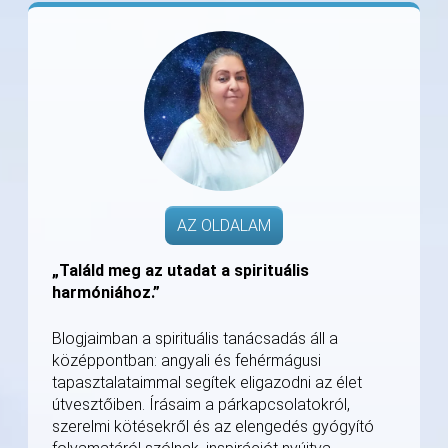
AZ OLDALAM
„Találd meg az utadat a spirituális
harmóniához.”
Blogjaimban a spirituális tanácsadás áll a
középpontban: angyali és fehérmágusi
tapasztalataimmal segítek eligazodni az élet
útvesztőiben. Írásaim a párkapcsolatokról,
szerelmi kötésekről és az elengedés gyógyító