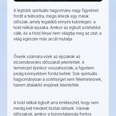
A legtöbb spirituális hagyomány nagy figyelmet
fordít a teliholdra, mégis létezik egy másik
időszak, amely legalább ennyire különleges: a
hold nélküli éjszaka. Amikor az égbolt sötétebbé
válik, és a Hold fénye nem világítja meg az utat, a
világ egészen más arcát mutatja.
Őseink számára ezek az éjszakák az
elcsendesedés időszakát jelentették. A
természet ilyenkor visszahúzódik, a figyelem
pedig könnyebben fordul befelé. Sok spirituális
hagyományban a sötétséget nem félelmetesnek,
hanem átalakító erejűnek tekintették.
A hold nélküli égbolt arra emlékeztet, hogy nem
mindig kell mindent tisztán látnunk. Vannak
időszakok, amikor a bizonytalanság fontos