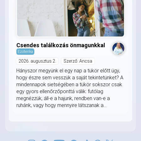
Csendes találkozás önmagunkkal
Ezoterika
2026. augusztus 2.
Szerző: Ancsa
Hányszor megyünk el egy nap a tükör előtt úgy,
hogy észre sem vesszük a saját tekintetünket? A
mindennapok sietségében a tükör sokszor csak
egy gyors ellenőrzőponttá válik: futólag
megnézzük, áll-e a hajunk, rendben van-e a
ruhánk, vagy hogy mennyire látszanak a...