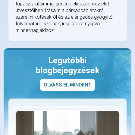
tapasztalataimmal segítek eligazodni az élet
útvesztőiben. Írásaim a párkapcsolatokról,
szerelmi kötésekről és az elengedés gyógyító
folyamatáról szólnak, inspirációt nyújtva
mindennapjaidhoz.
Legutóbbi
blogbejegyzések
OLVASS EL MINDENT