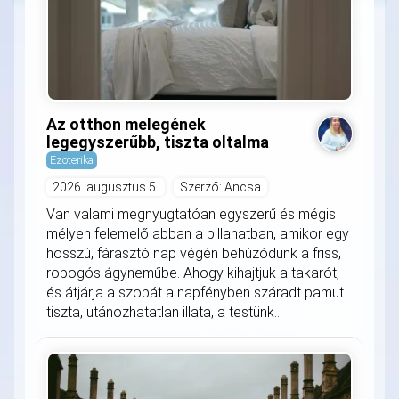
Az otthon melegének
legegyszerűbb, tiszta oltalma
Ezoterika
2026. augusztus 5.
Szerző: Ancsa
Van valami megnyugtatóan egyszerű és mégis
mélyen felemelő abban a pillanatban, amikor egy
hosszú, fárasztó nap végén behúzódunk a friss,
ropogós ágyneműbe. Ahogy kihajtjuk a takarót,
és átjárja a szobát a napfényben száradt pamut
tiszta, utánozhatatlan illata, a testünk...