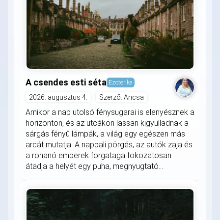
A csendes esti séta
Ezoterika
2026. augusztus 4.
Szerző: Ancsa
Amikor a nap utolsó fénysugarai is elenyésznek a
horizonton, és az utcákon lassan kigyulladnak a
sárgás fényű lámpák, a világ egy egészen más
arcát mutatja. A nappali pörgés, az autók zaja és
a rohanó emberek forgataga fokozatosan
átadja a helyét egy puha, megnyugtató...