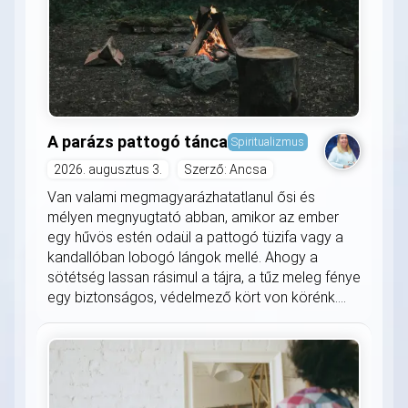
A parázs pattogó tánca
Spiritualizmus
2026. augusztus 3.
Szerző: Ancsa
Van valami megmagyarázhatatlanul ősi és
mélyen megnyugtató abban, amikor az ember
egy hűvös estén odaül a pattogó tüzifa vagy a
kandallóban lobogó lángok mellé. Ahogy a
sötétség lassan rásimul a tájra, a tűz meleg fénye
egy biztonságos, védelmező kört von körénk....