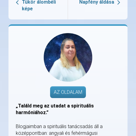
Tükör álombéli
Napfény áldása
képe
AZ OLDALAM
„Találd meg az utadat a spirituális
harmóniához.”
Blogjaimban a spirituális tanácsadás áll a
középpontban: angyali és fehérmágusi