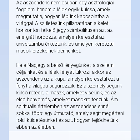
Az aszcendens nem csupán egy asztrológiai
fogalom, hanem a lélek egyik kulcsa, amely
megmutatja, hogyan lépünk kapcsolatba a
világgal. A születésünk pillanatában a keleti
horizonton felkelő jegy szimbolikusan azt az
energiát hordozza, amelyen keresztül az
univerzumba érkeztünk, és amelyen keresztül
mások érzékelnek bennünket.
Ha a Napjegy a belső lényegünket, a szellemi
céljainkat és a lélek fényét tükrözi, akkor az
aszcendens az a kapu, amelyen keresztül ezt a
fényt a világba sugározzuk. Ez a személyiségünk
külső rétege, a maszk, amelyet viselünk, és az
első benyomás, amelyet másokra teszünk. Ám
spirituális értelemben az aszcendens ennél
sokkal több: egy útmutató, amely segít megérteni
földi küldetésünket és azt, hogyan fejlődhetünk
ebben az életben.