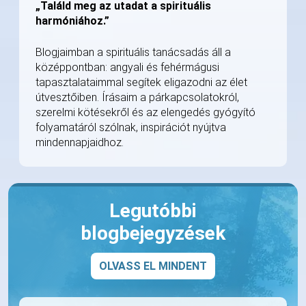
„Találd meg az utadat a spirituális
harmóniához.”
Blogjaimban a spirituális tanácsadás áll a
középpontban: angyali és fehérmágusi
tapasztalataimmal segítek eligazodni az élet
útvesztőiben. Írásaim a párkapcsolatokról,
szerelmi kötésekről és az elengedés gyógyító
folyamatáról szólnak, inspirációt nyújtva
mindennapjaidhoz.
Legutóbbi
blogbejegyzések
OLVASS EL MINDENT