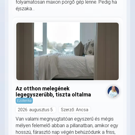
folyamatosan maxon pörgő gép lenne. Pedig ha
éjszaka...
Az otthon melegének
legegyszerűbb, tiszta oltalma
Ezoterika
2026. augusztus 5.
Szerző: Ancsa
Van valami megnyugtatóan egyszerű és mégis
mélyen felemelő abban a pillanatban, amikor egy
hosszú, fárasztó nap végén behúzódunk a friss,