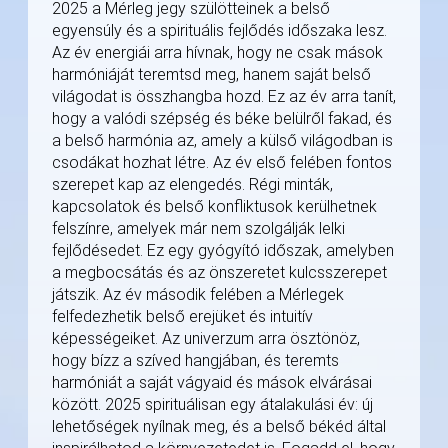
2025 a Mérleg jegy szülötteinek a belső
egyensúly és a spirituális fejlődés időszaka lesz.
Az év energiái arra hívnak, hogy ne csak mások
harmóniáját teremtsd meg, hanem saját belső
világodat is összhangba hozd. Ez az év arra tanít,
hogy a valódi szépség és béke belülről fakad, és
a belső harmónia az, amely a külső világodban is
csodákat hozhat létre. Az év első felében fontos
szerepet kap az elengedés. Régi minták,
kapcsolatok és belső konfliktusok kerülhetnek
felszínre, amelyek már nem szolgálják lelki
fejlődésedet. Ez egy gyógyító időszak, amelyben
a megbocsátás és az önszeretet kulcsszerepet
játszik. Az év második felében a Mérlegek
felfedezhetik belső erejüket és intuitív
képességeiket. Az univerzum arra ösztönöz,
hogy bízz a szíved hangjában, és teremts
harmóniát a saját vágyaid és mások elvárásai
között. 2025 spirituálisan egy átalakulási év: új
lehetőségek nyílnak meg, és a belső békéd által