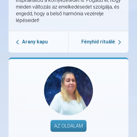
inspirálhatod a környezetedet is. Fogadd el, hogy
minden változás az emelkedésedet szolgálja, és
engedd, hogy a belső harmónia vezérelje
lépéseidet!
Arany kapu
Fényhíd rituálé
AZ OLDALAM