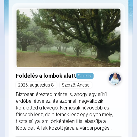
Földelés a lombok alatt
Ezoterika
2026. augusztus 8.
Szerző: Ancsa
Biztosan érezted már te is, ahogy egy sűrű
erdőbe lépve szinte azonnal megváltozik
körülötted a levegő. Nemcsak hűvösebb és
frissebb lesz, de a térnek lesz egy olyan mély,
tiszta súlya, ami önkéntelenül is lelassítja a
lépteidet. A fák között járva a városi pörgés...