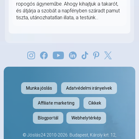
ropogós ágyneműbe. Ahogy kihajtjuk a takarót,
és átjárja a szobát a napfényben száradt pamut
tiszta, utánozhatatlan illata, a testünk...
Munka jóslás
Adatvédelmi irányelvek
Affiliate marketing
Cikkek
Blogportál
Webhelytérkép
©
Jóslás24
2010-2026. Budapest, Károly krt. 12,