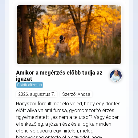
Amikor a megérzés előbb tudja az
igazat
Spiritualizmus
2026. augusztus 7.
Szerző: Ancsa
Hányszor fordult már elő veled, hogy egy döntés
előtt állva valami furcsa, gyomorszorító érzés
figyelmeztetett: „ez nem a te utad”? Vagy éppen
ellenkezőleg: a józan ész és a logika minden
ellenérve dacára egy hirtelen, meleg
bizonyosság öntötte el a szívedet, hogy...