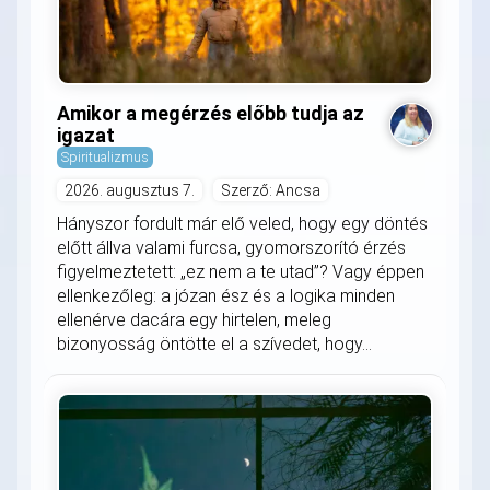
Amikor a megérzés előbb tudja az
igazat
Spiritualizmus
2026. augusztus 7.
Szerző: Ancsa
Hányszor fordult már elő veled, hogy egy döntés
előtt állva valami furcsa, gyomorszorító érzés
figyelmeztetett: „ez nem a te utad”? Vagy éppen
ellenkezőleg: a józan ész és a logika minden
ellenérve dacára egy hirtelen, meleg
bizonyosság öntötte el a szívedet, hogy...