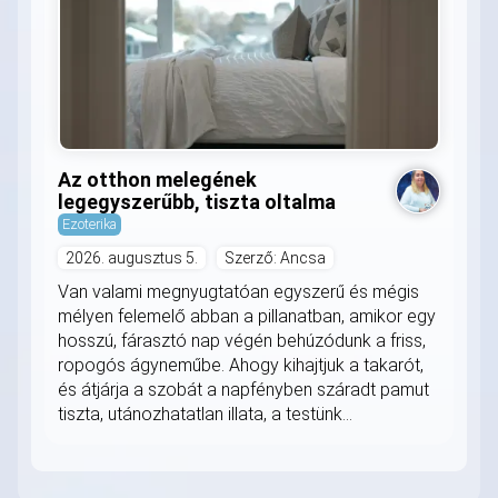
Az otthon melegének
legegyszerűbb, tiszta oltalma
Ezoterika
2026. augusztus 5.
Szerző: Ancsa
Van valami megnyugtatóan egyszerű és mégis
mélyen felemelő abban a pillanatban, amikor egy
hosszú, fárasztó nap végén behúzódunk a friss,
ropogós ágyneműbe. Ahogy kihajtjuk a takarót,
és átjárja a szobát a napfényben száradt pamut
tiszta, utánozhatatlan illata, a testünk...