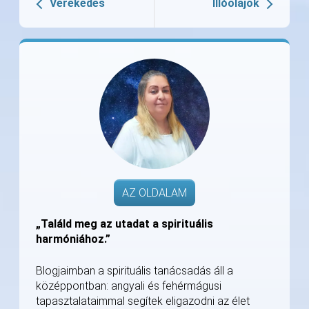
Verekedés
Illóolajok
AZ OLDALAM
„Találd meg az utadat a spirituális
harmóniához.”
Blogjaimban a spirituális tanácsadás áll a
középpontban: angyali és fehérmágusi
tapasztalataimmal segítek eligazodni az élet