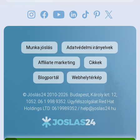
Munka jóslás
Adatvédelmi irányelvek
Affiliate marketing
Cikkek
Blogportál
Webhelytérkép
©
Jóslás24
2010-2026. Budapest, Károly krt. 12,
1052.
06 1 998 9352
. Ügyfélszolgálat Red Hat
Holdings LTD: 0619989352 /
help@joslas24.hu