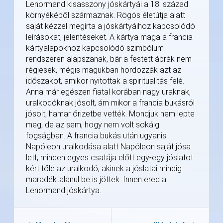
Lenormand kisasszony jóskártyái a 18. század
környékéből származnak. Rögös életútja alatt
saját kézzel megírta a jóskártyáihoz kapcsolódó
leírásokat, jelentéseket. A kártya maga a francia
kártyalapokhoz kapcsolódó szimbólum
rendszeren alapszanak, bár a festett ábrák nem
régiesek, mégis magukban hordozzák azt az
időszakot, amikor nyitottak a spiritualitás felé.
Anna már egészen fiatal korában nagy uraknak,
uralkodóknak jósolt, ám mikor a francia bukásról
jósolt, hamar őrizetbe vették. Mondjuk nem lepte
meg, de az sem, hogy nem volt sokáig
fogságban. A francia bukás után ugyanis
Napóleon uralkodása alatt Napóleon saját jósa
lett, minden egyes csatája előtt egy-egy jóslatot
kért tőle az uralkodó, akinek a jóslatai mindig
maradéktalanul be is jöttek. Innen ered a
Lenormand jóskártya.