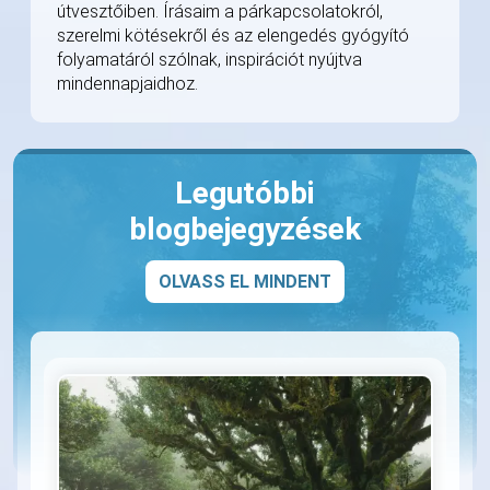
útvesztőiben. Írásaim a párkapcsolatokról,
szerelmi kötésekről és az elengedés gyógyító
folyamatáról szólnak, inspirációt nyújtva
mindennapjaidhoz.
Legutóbbi
blogbejegyzések
OLVASS EL MINDENT