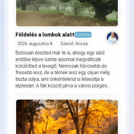
Földelés a lombok alatt
Ezoterika
2026. augusztus 8.
Szerző: Ancsa
Biztosan érezted már te is, ahogy egy sűrű
erdőbe lépve szinte azonnal megváltozik
körülötted a levegő. Nemcsak hűvösebb és
frissebb lesz, de a térnek lesz egy olyan mély,
tiszta súlya, ami önkéntelenül is lelassítja a
lépteidet. A fák között járva a városi pörgés...