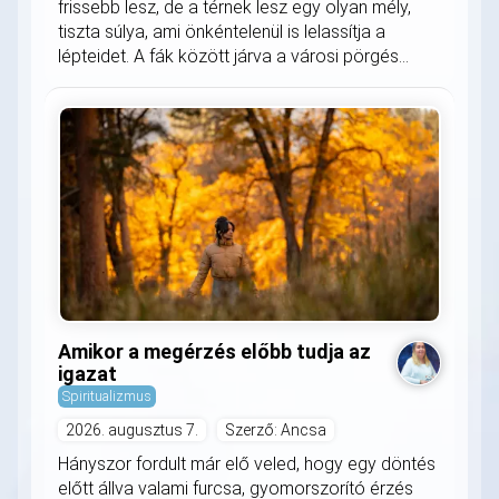
frissebb lesz, de a térnek lesz egy olyan mély,
tiszta súlya, ami önkéntelenül is lelassítja a
lépteidet. A fák között járva a városi pörgés...
Amikor a megérzés előbb tudja az
igazat
Spiritualizmus
2026. augusztus 7.
Szerző: Ancsa
Hányszor fordult már elő veled, hogy egy döntés
előtt állva valami furcsa, gyomorszorító érzés