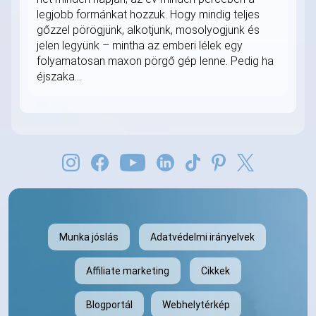
legjobb formánkat hozzuk. Hogy mindig teljes
gőzzel pörögjünk, alkotjunk, mosolyogjunk és
jelen legyünk – mintha az emberi lélek egy
folyamatosan maxon pörgő gép lenne. Pedig ha
éjszaka...
Munka jóslás
Adatvédelmi irányelvek
Affiliate marketing
Cikkek
Blogportál
Webhelytérkép