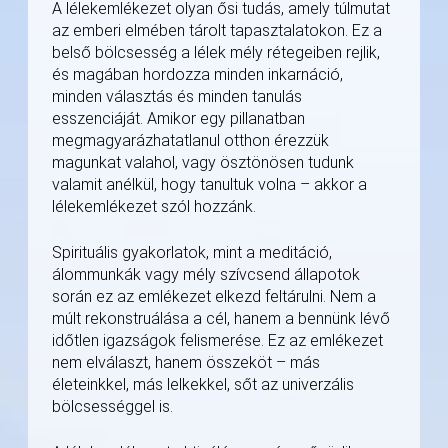
A lélekemlékezet olyan ősi tudás, amely túlmutat
az emberi elmében tárolt tapasztalatokon. Ez a
belső bölcsesség a lélek mély rétegeiben rejlik,
és magában hordozza minden inkarnáció,
minden választás és minden tanulás
esszenciáját. Amikor egy pillanatban
megmagyarázhatatlanul otthon érezzük
magunkat valahol, vagy ösztönösen tudunk
valamit anélkül, hogy tanultuk volna – akkor a
lélekemlékezet szól hozzánk.
Spirituális gyakorlatok, mint a meditáció,
álommunkák vagy mély szívcsend állapotok
során ez az emlékezet elkezd feltárulni. Nem a
múlt rekonstruálása a cél, hanem a bennünk lévő
időtlen igazságok felismerése. Ez az emlékezet
nem elválaszt, hanem összeköt – más
életeinkkel, más lelkekkel, sőt az univerzális
bölcsességgel is.