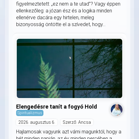
figyelmeztetett: „ez nem a te utad”? Vagy éppen
ellenkezőleg: a józan ész és a logika minden
ellenérve dacára egy hirtelen, meleg
bizonyosság öntötte el a szívedet, hogy...
Elengedésre tanít a fogyó Hold
Spiritualizmus
2026. augusztus 6.
Szerző: Ancsa
Hajlamosak vagyunk azt várni magunktól, hogy a
hét minden napján, az év minden percében a