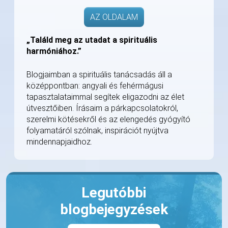
AZ OLDALAM
„Találd meg az utadat a spirituális
harmóniához.”
Blogjaimban a spirituális tanácsadás áll a
középpontban: angyali és fehérmágusi
tapasztalataimmal segítek eligazodni az élet
útvesztőiben. Írásaim a párkapcsolatokról,
szerelmi kötésekről és az elengedés gyógyító
folyamatáról szólnak, inspirációt nyújtva
mindennapjaidhoz.
Legutóbbi
blogbejegyzések