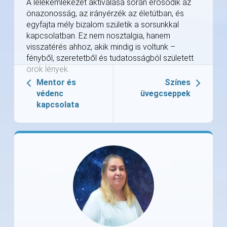
A lélekemlékezet aktiválása során erősödik az
önazonosság, az irányérzék az életútban, és
egyfajta mély bizalom születik a sorsunkkal
kapcsolatban. Ez nem nosztalgia, hanem
visszatérés ahhoz, akik mindig is voltunk –
fényből, szeretetből és tudatosságból született
örök lények.
Mentor és
Színes
védenc
üvegcseppek
kapcsolata