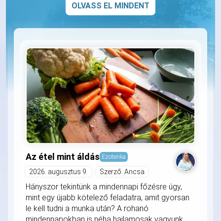
OLVASS EL MINDENT
Az étel mint áldás
Ezoterika
2026. augusztus 9.
Szerző: Ancsa
Hányszor tekintünk a mindennapi főzésre úgy,
mint egy újabb kötelező feladatra, amit gyorsan
le kell tudni a munka után? A rohanó
mindennapokban is néha hajlamosak vagyunk