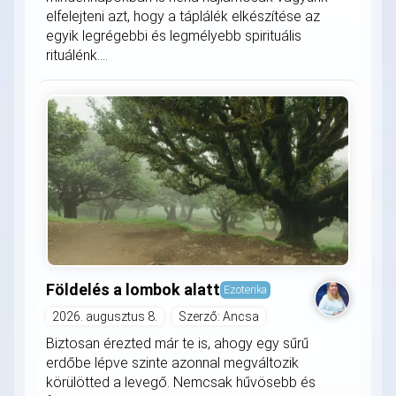
elfelejteni azt, hogy a táplálék elkészítése az
egyik legrégebbi és legmélyebb spirituális
rituálénk....
Földelés a lombok alatt
Ezoterika
2026. augusztus 8.
Szerző: Ancsa
Biztosan érezted már te is, ahogy egy sűrű
erdőbe lépve szinte azonnal megváltozik
körülötted a levegő. Nemcsak hűvösebb és