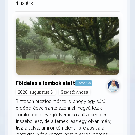
rituálénk....
Földelés a lombok alatt
Ezoterika
2026. augusztus 8.
Szerző: Ancsa
Biztosan érezted már te is, ahogy egy sűrű
erdőbe lépve szinte azonnal megváltozik
körülötted a levegő. Nemcsak hűvösebb és
frissebb lesz, de a térnek lesz egy olyan mély,
tiszta súlya, ami önkéntelenül is lelassítja a
lépteidet. A fák között járva a városi pörgés...