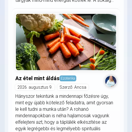
tárgyak mind-mind energiát kötnek le. A sokáig...
Az étel mint áldás
Ezoterika
2026. augusztus 9.
Szerző: Ancsa
Hányszor tekintünk a mindennapi főzésre úgy,
mint egy újabb kötelező feladatra, amit gyorsan
le kell tudni a munka után? A rohanó
mindennapokban is néha hajlamosak vagyunk
elfelejteni azt, hogy a táplálék elkészítése az
egyik legrégebbi és legmélyebb spirituális