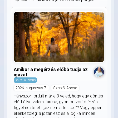
Amikor a megérzés előbb tudja az
igazat
Spiritualizmus
2026. augusztus 7.
Szerző: Ancsa
Hányszor fordult már elő veled, hogy egy döntés
előtt állva valami furcsa, gyomorszorító érzés
figyelmeztetett: „ez nem a te utad”? Vagy éppen
ellenkezőleg: a józan ész és a logika minden