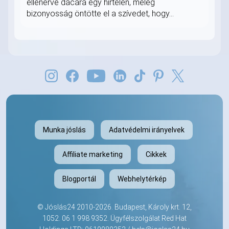
ellenérve dacára egy hirtelen, meleg
bizonyosság öntötte el a szívedet, hogy...
Munka jóslás
Adatvédelmi irányelvek
Affiliate marketing
Cikkek
Blogportál
Webhelytérkép
©
Jóslás24
2010-2026. Budapest, Károly krt. 12,
1052.
06 1 998 9352
. Ügyfélszolgálat Red Hat