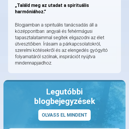
„Találd meg az utadat a spirituális
harmóniához.”
Blogjaimban a spirituális tanácsadás áll a
középpontban: angyali és fehérmágusi
tapasztalataimmal segítek eligazodni az élet
útvesztőiben. Írásaim a párkapcsolatokról,
szerelmi kötésekről és az elengedés gyógyító
folyamatáról szólnak, inspirációt nyújtva
mindennapjaidhoz.
Legutóbbi
blogbejegyzések
OLVASS EL MINDENT