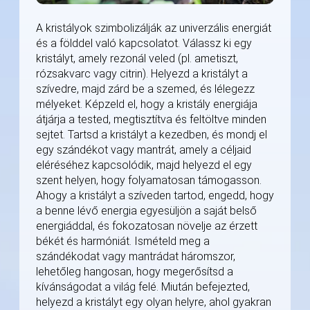
A kristályok szimbolizálják az univerzális energiát
és a földdel való kapcsolatot. Válassz ki egy
kristályt, amely rezonál veled (pl. ametiszt,
rózsakvarc vagy citrin). Helyezd a kristályt a
szívedre, majd zárd be a szemed, és lélegezz
mélyeket. Képzeld el, hogy a kristály energiája
átjárja a tested, megtisztítva és feltöltve minden
sejtet. Tartsd a kristályt a kezedben, és mondj el
egy szándékot vagy mantrát, amely a céljaid
eléréséhez kapcsolódik, majd helyezd el egy
szent helyen, hogy folyamatosan támogasson.
Ahogy a kristályt a szíveden tartod, engedd, hogy
a benne lévő energia egyesüljön a saját belső
energiáddal, és fokozatosan növelje az érzett
békét és harmóniát. Ismételd meg a
szándékodat vagy mantrádat háromszor,
lehetőleg hangosan, hogy megerősítsd a
kívánságodat a világ felé. Miután befejezted,
helyezd a kristályt egy olyan helyre, ahol gyakran