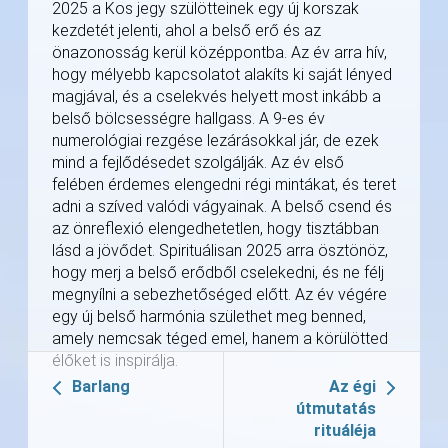
2025 a Kos jegy szülötteinek egy új korszak
kezdetét jelenti, ahol a belső erő és az
önazonosság kerül középpontba. Az év arra hív,
hogy mélyebb kapcsolatot alakíts ki saját lényed
magjával, és a cselekvés helyett most inkább a
belső bölcsességre hallgass. A 9-es év
numerológiai rezgése lezárásokkal jár, de ezek
mind a fejlődésedet szolgálják. Az év első
felében érdemes elengedni régi mintákat, és teret
adni a szíved valódi vágyainak. A belső csend és
az önreflexió elengedhetetlen, hogy tisztábban
lásd a jövődet. Spirituálisan 2025 arra ösztönöz,
hogy merj a belső erődből cselekedni, és ne félj
megnyílni a sebezhetőséged előtt. Az év végére
egy új belső harmónia születhet meg benned,
amely nemcsak téged emel, hanem a körülötted
élőket is inspirálja.
Barlang
Az égi
útmutatás
rituáléja