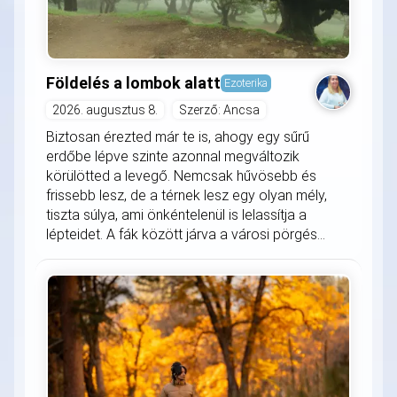
Földelés a lombok alatt
Ezoterika
2026. augusztus 8.
Szerző: Ancsa
Biztosan érezted már te is, ahogy egy sűrű
erdőbe lépve szinte azonnal megváltozik
körülötted a levegő. Nemcsak hűvösebb és
frissebb lesz, de a térnek lesz egy olyan mély,
tiszta súlya, ami önkéntelenül is lelassítja a
lépteidet. A fák között járva a városi pörgés...