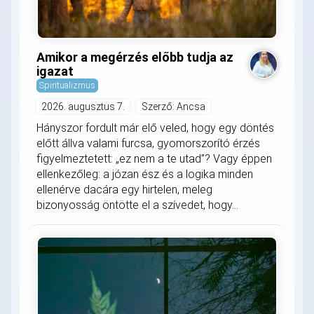
Amikor a megérzés előbb tudja az
igazat
Spiritualizmus
2026. augusztus 7.
Szerző: Ancsa
Hányszor fordult már elő veled, hogy egy döntés
előtt állva valami furcsa, gyomorszorító érzés
figyelmeztetett: „ez nem a te utad”? Vagy éppen
ellenkezőleg: a józan ész és a logika minden
ellenérve dacára egy hirtelen, meleg
bizonyosság öntötte el a szívedet, hogy...