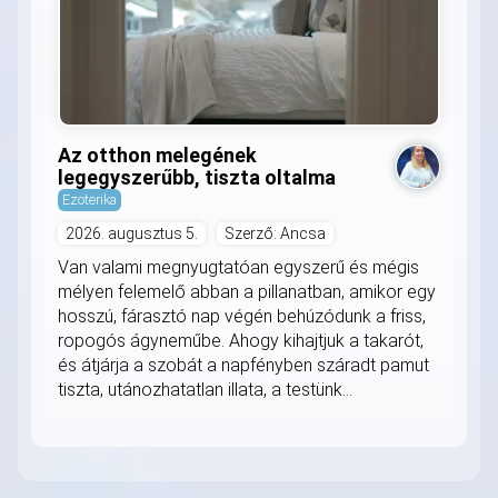
Az otthon melegének
legegyszerűbb, tiszta oltalma
Ezoterika
2026. augusztus 5.
Szerző: Ancsa
Van valami megnyugtatóan egyszerű és mégis
mélyen felemelő abban a pillanatban, amikor egy
hosszú, fárasztó nap végén behúzódunk a friss,
ropogós ágyneműbe. Ahogy kihajtjuk a takarót,
és átjárja a szobát a napfényben száradt pamut
tiszta, utánozhatatlan illata, a testünk...