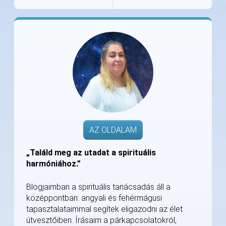
AZ OLDALAM
„Találd meg az utadat a spirituális
harmóniához.”
Blogjaimban a spirituális tanácsadás áll a
középpontban: angyali és fehérmágusi
tapasztalataimmal segítek eligazodni az élet
útvesztőiben. Írásaim a párkapcsolatokról,