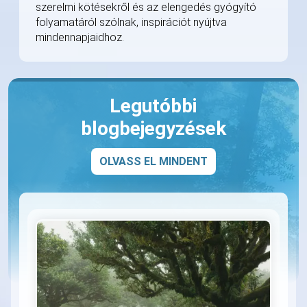
szerelmi kötésekről és az elengedés gyógyító
folyamatáról szólnak, inspirációt nyújtva
mindennapjaidhoz.
Legutóbbi
blogbejegyzések
OLVASS EL MINDENT