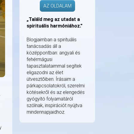
AZ OLDALAM
„Találd meg az utadat a
spirituális harmóniához.”
Blogjaimban a spirituális
tanácsadás áll a
középpontban: angyali és
fehérmágusi
tapasztalataimmal segítek
eligazodni az élet
útvesztőiben. Írásaim a
párkapcsolatokról, szerelmi
kötésekről és az elengedés
.
gyógyító folyamatáról
szólnak, inspirációt nyújtva
mindennapjaidhoz.
y