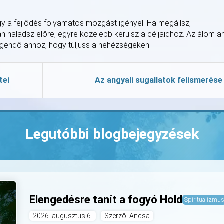
ogy a fejlődés folyamatos mozgást igényel. Ha megállsz,
an haladsz előre, egyre közelebb kerülsz a céljaidhoz. Az álom a
egendő ahhoz, hogy túljuss a nehézségeken.
tei
Az angyali sugallatok felismerése
Legutóbbi blogbejegyzések
Elengedésre tanít a fogyó Hold
Spiritualizmu
2026. augusztus 6.
Szerző: Ancsa