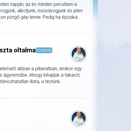
nden napján, az év minden percében a
rögjünk, alkotjunk, mosolyogjunk és jelen
on pörgő gép lenne. Pedig ha éjszaka...
szta oltalma
Ezoterika
lemelő abban a pillanatban, amikor egy
s ágyneműbe. Ahogy kihajtjuk a takarót,
nozhatatlan illata, a testünk...