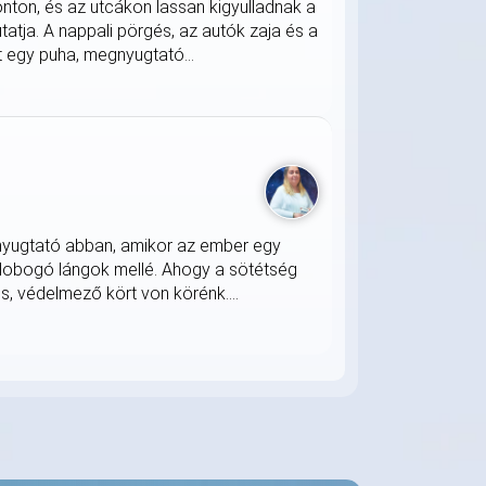
onton, és az utcákon lassan kigyulladnak a
atja. A nappali pörgés, az autók zaja és a
 egy puha, megnyugtató...
nyugtató abban, amikor az ember egy
 lobogó lángok mellé. Ahogy a sötétség
s, védelmező kört von körénk....