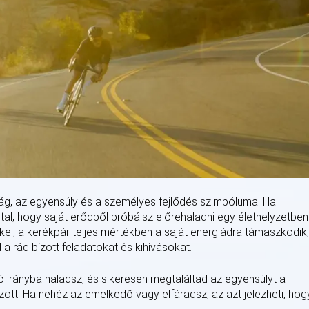
ág, az egyensúly és a személyes fejlődés szimbóluma. Ha
al, hogy saját erődből próbálsz előrehaladni egy élethelyzetben
el, a kerékpár teljes mértékben a saját energiádra támaszkodik,
a rád bízott feladatokat és kihívásokat.
jó irányba haladsz, és sikeresen megtaláltad az egyensúlyt a
ött. Ha nehéz az emelkedő vagy elfáradsz, az azt jelezheti, hog