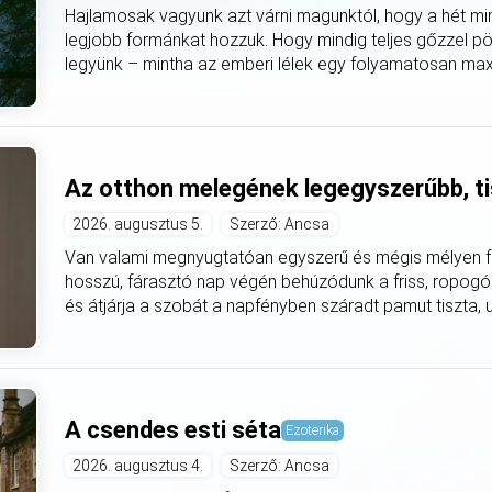
Hajlamosak vagyunk azt várni magunktól, hogy a hét mi
legjobb formánkat hozzuk. Hogy mindig teljes gőzzel pö
legyünk – mintha az emberi lélek egy folyamatosan max
Az otthon melegének legegyszerűbb, ti
2026. augusztus 5.
Szerző: Ancsa
Van valami megnyugtatóan egyszerű és mégis mélyen fe
hosszú, fárasztó nap végén behúzódunk a friss, ropogó
és átjárja a szobát a napfényben száradt pamut tiszta, utá
A csendes esti séta
Ezoterika
2026. augusztus 4.
Szerző: Ancsa