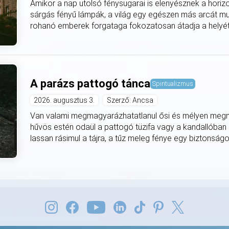
Amikor a nap utolsó fénysugarai is elenyésznek a horiz
sárgás fényű lámpák, a világ egy egészen más arcát mut
rohanó emberek forgataga fokozatosan átadja a helyét
A parázs pattogó tánca
Spiritualizmus
2026. augusztus 3.
Szerző: Ancsa
Van valami megmagyarázhatatlanul ősi és mélyen meg
hűvös estén odaül a pattogó tüzifa vagy a kandallóban
lassan rásimul a tájra, a tűz meleg fénye egy biztonságo