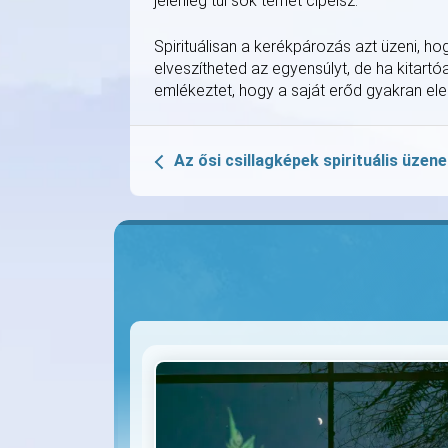
jelenleg túl sok terhet cipelsz.
Spirituálisan a kerékpározás azt üzeni, h
elveszítheted az egyensúlyt, de ha kitartó
emlékeztet, hogy a saját erőd gyakran el
Az ősi csillagképek spirituális üzene